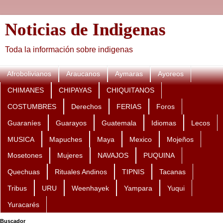
Noticias de Indigenas
Toda la información sobre indigenas
Afrobolivianos
Araucanos
Aymaras
Ayoreos
CHIMANES
CHIPAYAS
CHIQUITANOS
COSTUMBRES
Derechos
FERIAS
Foros
Guaraníes
Guarayos
Guatemala
Idiomas
Lecos
MUSICA
Mapuches
Maya
Mexico
Mojeños
Mosetones
Mujeres
NAVAJOS
PUQUINA
Quechuas
Rituales Andinos
TIPNIS
Tacanas
Tribus
URU
Weenhayek
Yampara
Yuqui
Yuracarés
Buscador