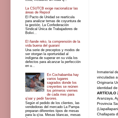
La CSUTCB exige nacionalizar las
áreas de Repsol
El Pacto de Unidad se rearticula
para analizar temas de coyuntura de
la gestión. La Confederación
Sindical Única de Trabajadores de
Bolivi...
El ñande reko, la comprensión de la
vida buena del guaraní
Una serie de preceptos y modos de
ser otorgan la oportunidad al
indígena de superar en su vida los
defectos para alcanzar la perfección
en u...
Inmaterial d
En Cochabamba hay
vinculadas a
varios lugares
Originaria Ur
sagrados donde los
creyentes se reúnen
identidad de
los primeros viernes
ARTÍCULO 
de cada mes para
Aranzaya, Ay
q’oar y pedir favores.
Según el pedido de los clientes, las
Provincia S
vendedoras del mercado La Pampa
(Llapallapan
preparan diferentes tipos de mesas
Challapata d
para la q’oa. Mesas blancas, mesas