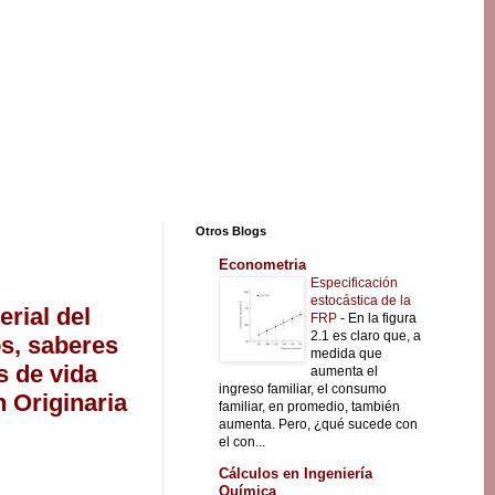
Otros Blogs
Econometria
Especificación
estocástica de la
rial del
FRP
-
En la figura
2.1 es claro que, a
os, saberes
medida que
s de vida
aumenta el
ingreso familiar, el consumo
n Originaria
familiar, en promedio, también
aumenta. Pero, ¿qué sucede con
el con...
Cálculos en Ingeniería
Química