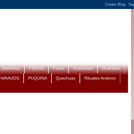
Derechos
FERIAS
Foros
Guaraníes
Guarayos
NAVAJOS
PUQUINA
Quechuas
Rituales Andinos