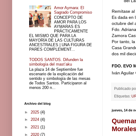
del La
Amor Aymara: El
Remítase al 
Sagrado Compromiso
Es dada en l
CONCEPTO DE
AMOR PARA LOS
octubre del 
AYMARAS ES
Fdo. Adriana
PRÁCTICAMENTE
Zamora Cas
EL MISMO QUE PARA LA
MAYORÍA DE LAS CULTURAS
Por tanto, l
ANCESTRALES | UNA FIGURA DE
Casa Grande 
PARES COMPLEMENT...
dos mil diec
TODOS SANTOS. Difunden la
simbología del mast’aku
FDO. EVO 
La plaza 14 de Septiembre fue
Iván Aguila
escenario de la explicación del
sentido y simbología de las mesas
de Todos Santos. Participaron al
menos 200 n...
Publicado po
Etiquetas:
U
Archivo del blog
jueves, 14 de 
►
2025
(4)
Quemaro
►
2024
(4)
►
2021
(1)
Morales
►
2020
(7)