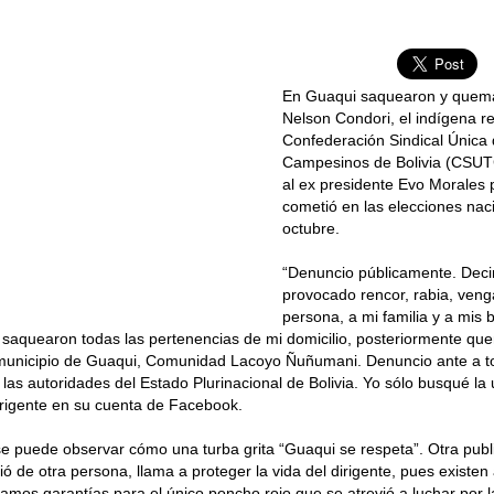
En Guaqui saquearon y quema
Nelson Condori, el indígena r
Confederación Sindical Única
Campesinos de Bolivia (CSUT
al ex presidente Evo Morales 
cometió en las elecciones nac
octubre.
“Denuncio públicamente. Decir
provocado rencor, rabia, veng
persona, a mi familia y a mis 
 saquearon todas las pertenencias de mi domicilio, posteriormente qu
municipio de Guaqui, Comunidad Lacoyo Ñuñumani. Denuncio ante a to
a las autoridades del Estado Plurinacional de Bolivia. Yo sólo busqué la 
dirigente en su cuenta de Facebook.
se puede observar cómo una turba grita “Guaqui se respeta”. Otra publ
ó de otra persona, llama a proteger la vida del dirigente, pues exist
damos garantías para el único poncho rojo que se atrevió a luchar por 