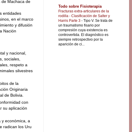
ús de Machaca de
Todo sobre Fisioterapia
Fracturas extra-articulares de la
as entidades
rodilla - Clasificación de Salter y
sinos, en el marco
Harris Parte 3
-
Tipo V. Se trata de
imiento y difusión
un traumatismo fisario por
compresión cuya existencia es
la Nación
controvertida. El diagnóstico es
siempre retrospectivo por la
aparición de ci...
al y nacional,
s, sociales,
tales, respeto a
animales silvestres
itos de la
ción Originaria
l de Bolivia.
conformidad con
r su aplicación
ia y económica, a
e radican los Uru