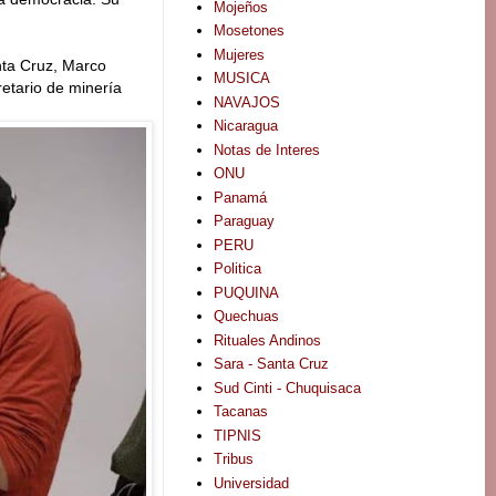
Mojeños
Mosetones
Mujeres
nta Cruz, Marco
MUSICA
etario de minería
NAVAJOS
Nicaragua
Notas de Interes
ONU
Panamá
Paraguay
PERU
Politica
PUQUINA
Quechuas
Rituales Andinos
Sara - Santa Cruz
Sud Cinti - Chuquisaca
Tacanas
TIPNIS
Tribus
Universidad