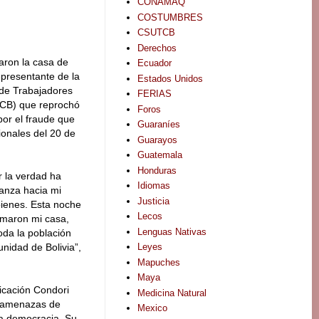
CONAMAQ
COSTUMBRES
CSUTCB
Derechos
ron la casa de
Ecuador
epresentante de la
Estados Unidos
 de Trabajadores
FERIAS
CB) que reprochó
Foros
por el fraude que
Guaraníes
ionales del 20 de
Guarayos
Guatemala
Honduras
 la verdad ha
Idiomas
anza hacia mi
Justicia
bienes. Esta noche
Lecos
emaron mi casa,
Lenguas Nativas
da la población
Leyes
unidad de Bolivia”,
Mapuches
Maya
icación Condori
Medicina Natural
en amenazas de
Mexico
la democracia. Su