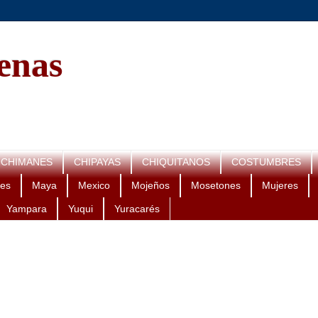
genas
CHIMANES
CHIPAYAS
CHIQUITANOS
COSTUMBRES
es
Maya
Mexico
Mojeños
Mosetones
Mujeres
Yampara
Yuqui
Yuracarés