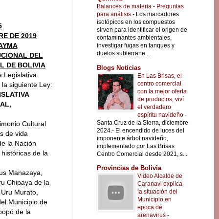
Balances de materia - Preguntas
para análisis
-
Los marcadores
isotópicos en los compuestos
5
sirven para identificar el origen de
RE DE 2019
contaminantes ambientales,
AYMA
investigar fugas en tanques y
duetos subterrane...
UCIONAL DEL
L DE BOLIVIA
Blogs Noticias
 Legislativa
En Las Brisas, el
centro comercial
 la siguiente Ley:
con la mejor oferta
ISLATIVA
de productos, viví
AL,
el verdadero
espíritu navideño
-
Santa Cruz de la Sierra, diciembre
imonio Cultural
2024.- El encendido de luces del
as de vida
imponente árbol navideño,
de la Nación
implementado por Las Brisas
históricas de la
Centro Comercial desde 2021, s...
Provincias de Bolivia
llus Manazaya,
Video Alcalde de
ru Chipaya de la
Caranavi explica
la situación del
 Uru Murato,
Municipio en
del Municipio de
epoca de
oopó de la
arenavirus
-