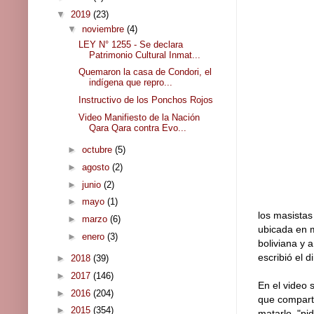
▼
2019
(23)
▼
noviembre
(4)
LEY N° 1255 - Se declara
Patrimonio Cultural Inmat...
Quemaron la casa de Condori, el
indígena que repro...
Instructivo de los Ponchos Rojos
Video Manifiesto de la Nación
Qara Qara contra Evo...
►
octubre
(5)
►
agosto
(2)
►
junio
(2)
►
mayo
(1)
los masistas
►
marzo
(6)
ubicada en 
►
enero
(3)
boliviana y 
escribió el 
►
2018
(39)
►
2017
(146)
En el video 
►
2016
(204)
que comparti
►
2015
(354)
matarlo. "pi