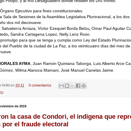
go Poopó; y al Río Desaguadero donde residen los Uru Irohito.
Órgano Ejecutivo para fines constitucionales.
a Sala de Sesiones de la Asamblea Legislativa Plurinacional, a los dos
año dos mil diecinueve.
 Salvatierra Arriaza, Víctor Ezequiel Borda Belzu
,
Omar Paul Aguilar C
tedo
,
Sandra Cartagena Lopez, Nelly Lenz Roso.
a promulgo para que se tenga y cumpla como Ley del Estado Plurinacion
del Pueblo de la ciudad de La Paz, a los veinticuatro días del mes de
inueve.
MORALES AYMA
, Juan Ramón Quintana Taborga, Luis Alberto Arce Ca
r Gómez, Wilma Alanoca Mamani, José Manuel Canelas Jaime.
r
AHM
en
20:11
0 comentarios
RU
noviembre de 2019
n la casa de Condori, el indígena que rep
 por el fraude electoral