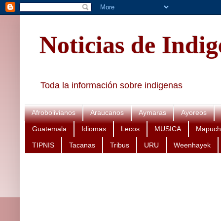
Noticias de Indi
Toda la información sobre indigenas
Afrobolivianos
Araucanos
Aymaras
Ayoreos
Guatemala
Idiomas
Lecos
MUSICA
Mapuch
TIPNIS
Tacanas
Tribus
URU
Weenhayek