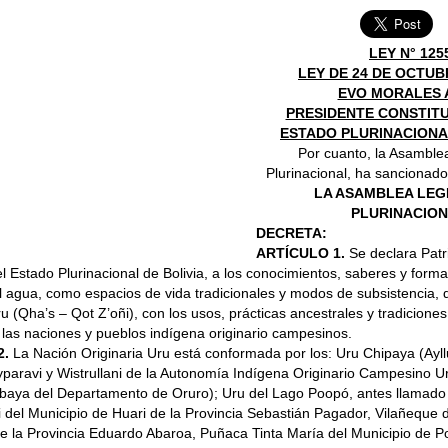
LEY N° 125
LEY DE 24 DE OCTUB
EVO MORALES 
PRESIDENTE CONSTIT
ESTADO PLURINACIONA
Por cuanto, la Asamblea
Plurinacional, ha sancionado
LA ASAMBLEA LEG
PLURINACION
DECRETA:
ARTÍCULO 1.
Se declara Patr
el Estado Plurinacional de Bolivia, a los conocimientos, saberes y form
l agua, como espacios de vida tradicionales y modos de subsistencia, 
u (Qha’s – Qot Z’oñi), con los usos, prácticas ancestrales y tradiciones 
 las naciones y pueblos indígena originario campesinos.
2.
La Nación Originaria Uru está conformada por los: Uru Chipaya (Ay
paravi y Wistrullani de la Autonomía Indígena Originario Campesino U
abaya del Departamento de Oruro); Uru del Lago Poopó, antes llamado
i del Municipio de Huari de la Provincia Sebastián Pagador, Vilañeque 
e la Provincia Eduardo Abaroa, Puñaca Tinta María del Municipio de P