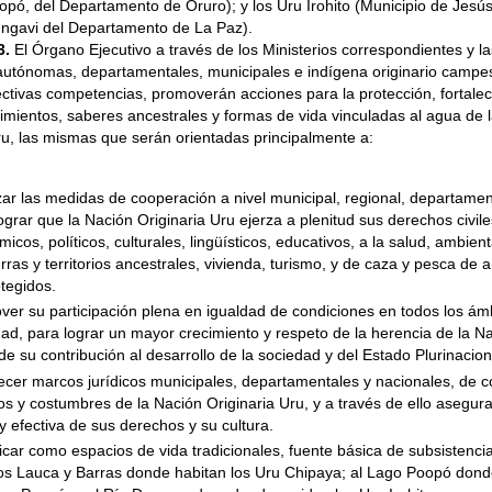
opó, del Departamento de Oruro); y los Uru Irohito (Municipio de Jes
 Ingavi del Departamento de La Paz).
3.
El Órgano Ejecutivo a través de los Ministerios correspondientes y l
s autónomas, departamentales, municipales e indígena originario campe
ctivas competencias, promoverán acciones para la protección, fortalec
imientos, saberes ancestrales y formas de vida vinculadas al agua de 
ru,
las mismas que serán orientadas principalmente
a:
ar las medidas de cooperación a nivel municipal, regional, departament
ograr que la Nación Originaria Uru ejerza a plenitud sus derechos civile
icos, políticos, culturales, lingüísticos, educativos, a la salud, ambien
erras y territorios ancestrales, vivienda, turismo, y de caza y pesca de 
tegidos.
er su participación plena en igualdad de condiciones en todos los ámb
ad, para lograr un mayor crecimiento y respeto de la herencia de la Na
de su contribución al desarrollo de la sociedad y del Estado Plurinaciona
ecer marcos jurídicos municipales, departamentales y nacionales, de 
os y costumbres de la Nación Originaria Uru, y a través de ello asegura
y efectiva de sus derechos y su cultura.
ficar como espacios de vida tradicionales, fuente básica de subsistenc
os Lauca y Barras donde habitan los Uru Chipaya; al Lago Poopó dond