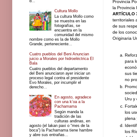
d...
Provincia Po
la Provincia
Cultura Mollo
ARTÍCULO 
La cultura Mollo como
territoriale
se muestra en las
fotografías, se
de sus respe
encuentra en la
de los conoc
comunidad del mismo
Originaria U
nombre como es la de Mollo
Grande, perteneciente...
Cuatro pueblos del Beni Anuncian
Reforz
juicio a Morales por hidroeléctrica El
para l
Bala
económ
Cuatro pueblos del departamento
sus ti
del Beni anunciaron ayer iniciar un
proceso legal contra el presidente
no pro
Evo Morales, por incumplir el
Promov
derecho...
socied
En agosto, agradece
Uru y 
con una k’oa a la
Fortal
Pachamama
Según manda la
los us
tradición de las
plena 
culturas andinas, en
Identi
agosto (el lakan paxi o “mes de la
boca”) la Pachamama tiene hambre
los Rí
y abre sus entrañas...