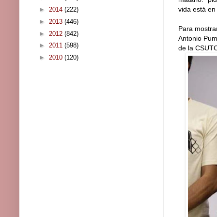
vida está en 
►
2014
(222)
►
2013
(446)
Para mostrar
►
2012
(842)
Antonio Pum
►
2011
(598)
de la CSUTC
►
2010
(120)