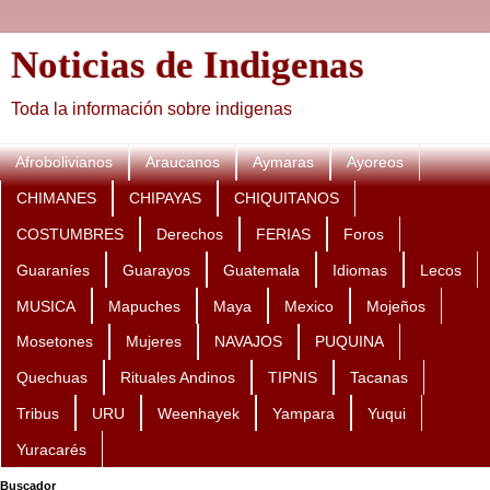
Noticias de Indigenas
Toda la información sobre indigenas
Afrobolivianos
Araucanos
Aymaras
Ayoreos
CHIMANES
CHIPAYAS
CHIQUITANOS
COSTUMBRES
Derechos
FERIAS
Foros
Guaraníes
Guarayos
Guatemala
Idiomas
Lecos
MUSICA
Mapuches
Maya
Mexico
Mojeños
Mosetones
Mujeres
NAVAJOS
PUQUINA
Quechuas
Rituales Andinos
TIPNIS
Tacanas
Tribus
URU
Weenhayek
Yampara
Yuqui
Yuracarés
Buscador