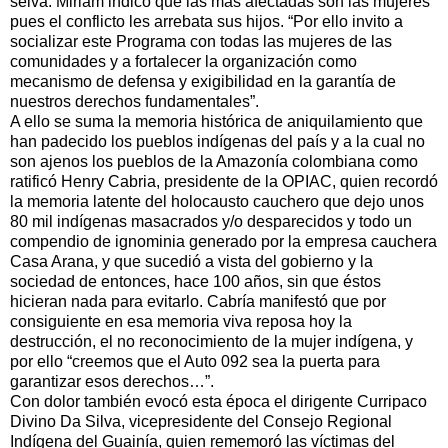
selva. Miriam indicó que las más afectadas son las mujeres
pues el conflicto les arrebata sus hijos. “Por ello invito a
socializar este Programa con todas las mujeres de las
comunidades y a fortalecer la organización como
mecanismo de defensa y exigibilidad en la garantía de
nuestros derechos fundamentales”.
A ello se suma la memoria histórica de aniquilamiento que
han padecido los pueblos indígenas del país y a la cual no
son ajenos los pueblos de la Amazonía colombiana como
ratificó Henry Cabria, presidente de la OPIAC, quien recordó
la memoria latente del holocausto cauchero que dejo unos
80 mil indígenas masacrados y/o desparecidos y todo un
compendio de ignominia generado por la empresa cauchera
Casa Arana, y que sucedió a vista del gobierno y la
sociedad de entonces, hace 100 años, sin que éstos
hicieran nada para evitarlo. Cabría manifestó que por
consiguiente en esa memoria viva reposa hoy la
destrucción, el no reconocimiento de la mujer indígena, y
por ello “creemos que el Auto 092 sea la puerta para
garantizar esos derechos…”.
Con dolor también evocó esta época el dirigente Curripaco
Divino Da Silva, vicepresidente del Consejo Regional
Indígena del Guainía, quien rememoró las víctimas del