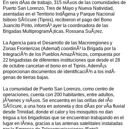
En seis dÃ­as de trabajo, 315 niÃ±os de las comunidades de
Puerto San Lorenzo, Tres de Mayo y Nueva Natividad,
asentadas en el Territorio IndÃ­gena y Parque Nacional
Isiboro SÃ©cure (Tipnis), recibieron el pago del Bono
Juancito Pinto, informÃ³ ayer la coordinadora de las
Brigadas MultiprogramÃ¡ticas, Rossana SuÃ¡rez.
La Agencia para el Desarrollo de las Macroregiones y
Zonas Fronterizas (Ademaf) coordinÃ³ la Brigada por la
IntegraciÃ³n de los Pueblos AmazÃ³nicos, compuesta por
22 brigadistas de diferentes instituciones que desde el 28
de octubre cancelan el bono en el Tipnis. AdemÃ¡s
proporcionan documentos de identificaciÃ³n a los indÃ­
genas de tierras bajas.
La comunidad de Puerto San Lorenzo, como centro de
operaciones, cuenta con 200 habitantes, entre adultos,
jÃ³venes y niÃ±os. Se encuentra en las orillas del rÃ­o
SÃ©cure, a una hora en avioneta y dos dÃ­as por vÃ­a fluvial
desde Trinidad, donde el calor y los mosquitos no dan
tregua a los brigadistas que se encuentran trabajando en el
lugar en lÃ­nea, gracias a las antenas satelitales instaladas