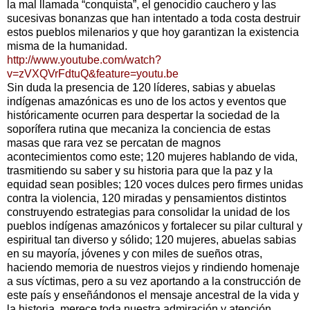
la mal llamada “conquista”, el genocidio cauchero y las
sucesivas bonanzas que han intentado a toda costa destruir
estos pueblos milenarios y que hoy garantizan la existencia
misma de la humanidad.
http://www.youtube.com/watch?
v=zVXQVrFdtuQ&feature=youtu.be
Sin duda la presencia de 120 líderes, sabias y abuelas
indígenas amazónicas es uno de los actos y eventos que
históricamente ocurren para despertar la sociedad de la
soporífera rutina que mecaniza la conciencia de estas
masas que rara vez se percatan de magnos
acontecimientos como este; 120 mujeres hablando de vida,
trasmitiendo su saber y su historia para que la paz y la
equidad sean posibles; 120 voces dulces pero firmes unidas
contra la violencia, 120 miradas y pensamientos distintos
construyendo estrategias para consolidar la unidad de los
pueblos indígenas amazónicos y fortalecer su pilar cultural y
espiritual tan diverso y sólido; 120 mujeres, abuelas sabias
en su mayoría, jóvenes y con miles de sueños otras,
haciendo memoria de nuestros viejos y rindiendo homenaje
a sus víctimas, pero a su vez aportando a la construcción de
este país y enseñándonos el mensaje ancestral de la vida y
la historia, merece toda nuestra admiración y atención.