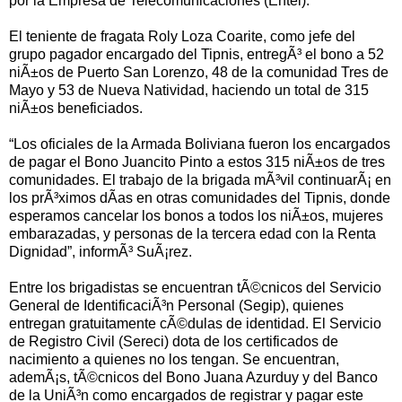
por la Empresa de Telecomunicaciones (Entel).
El teniente de fragata Roly Loza Coarite, como jefe del
grupo pagador encargado del Tipnis, entregÃ³ el bono a 52
niÃ±os de Puerto San Lorenzo, 48 de la comunidad Tres de
Mayo y 53 de Nueva Natividad, haciendo un total de 315
niÃ±os beneficiados.
“Los oficiales de la Armada Boliviana fueron los encargados
de pagar el Bono Juancito Pinto a estos 315 niÃ±os de tres
comunidades. El trabajo de la brigada mÃ³vil continuarÃ¡ en
los prÃ³ximos dÃ­as en otras comunidades del Tipnis, donde
esperamos cancelar los bonos a todos los niÃ±os, mujeres
embarazadas, y personas de la tercera edad con la Renta
Dignidad”, informÃ³ SuÃ¡rez.
Entre los brigadistas se encuentran tÃ©cnicos del Servicio
General de IdentificaciÃ³n Personal (Segip), quienes
entregan gratuitamente cÃ©dulas de identidad. El Servicio
de Registro Civil (Sereci) dota de los certificados de
nacimiento a quienes no los tengan. Se encuentran,
ademÃ¡s, tÃ©cnicos del Bono Juana Azurduy y del Banco
de la UniÃ³n como encargados de registrar y pagar este