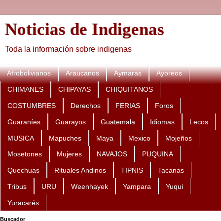
Noticias de Indigenas
Toda la información sobre indigenas
Afrobolivianos
Araucanos
Aymaras
Ayoreos
CHIMANES
CHIPAYAS
CHIQUITANOS
COSTUMBRES
Derechos
FERIAS
Foros
Guaraníes
Guarayos
Guatemala
Idiomas
Lecos
MUSICA
Mapuches
Maya
Mexico
Mojeños
Mosetones
Mujeres
NAVAJOS
PUQUINA
Quechuas
Rituales Andinos
TIPNIS
Tacanas
Tribus
URU
Weenhayek
Yampara
Yuqui
Yuracarés
Buscador