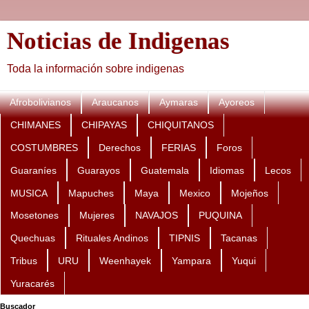
Noticias de Indigenas
Toda la información sobre indigenas
Afrobolivianos
Araucanos
Aymaras
Ayoreos
CHIMANES
CHIPAYAS
CHIQUITANOS
COSTUMBRES
Derechos
FERIAS
Foros
Guaraníes
Guarayos
Guatemala
Idiomas
Lecos
MUSICA
Mapuches
Maya
Mexico
Mojeños
Mosetones
Mujeres
NAVAJOS
PUQUINA
Quechuas
Rituales Andinos
TIPNIS
Tacanas
Tribus
URU
Weenhayek
Yampara
Yuqui
Yuracarés
Buscador