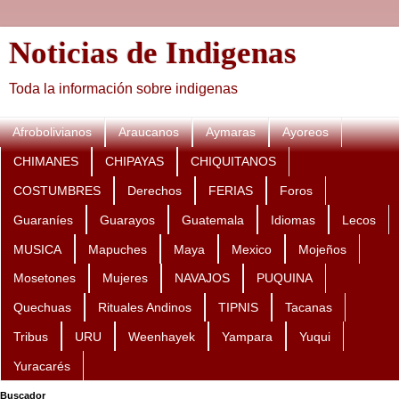
Noticias de Indigenas
Toda la información sobre indigenas
Afrobolivianos
Araucanos
Aymaras
Ayoreos
CHIMANES
CHIPAYAS
CHIQUITANOS
COSTUMBRES
Derechos
FERIAS
Foros
Guaraníes
Guarayos
Guatemala
Idiomas
Lecos
MUSICA
Mapuches
Maya
Mexico
Mojeños
Mosetones
Mujeres
NAVAJOS
PUQUINA
Quechuas
Rituales Andinos
TIPNIS
Tacanas
Tribus
URU
Weenhayek
Yampara
Yuqui
Yuracarés
Buscador