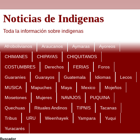
Noticias de Indigenas
Toda la información sobre indigenas
Afrobolivianos
Araucanos
Aymaras
Ayoreos
CHIMANES
CHIPAYAS
CHIQUITANOS
COSTUMBRES
Derechos
FERIAS
Foros
Guaraníes
Guarayos
Guatemala
Idiomas
Lecos
MUSICA
Mapuches
Maya
Mexico
Mojeños
Mosetones
Mujeres
NAVAJOS
PUQUINA
Quechuas
Rituales Andinos
TIPNIS
Tacanas
Tribus
URU
Weenhayek
Yampara
Yuqui
Yuracarés
Buscador