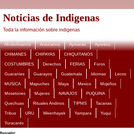
Noticias de Indigenas
Toda la información sobre indigenas
Afrobolivianos
Araucanos
Aymaras
Ayoreos
CHIMANES
CHIPAYAS
CHIQUITANOS
COSTUMBRES
Derechos
FERIAS
Foros
Guaraníes
Guarayos
Guatemala
Idiomas
Lecos
MUSICA
Mapuches
Maya
Mexico
Mojeños
Mosetones
Mujeres
NAVAJOS
PUQUINA
Quechuas
Rituales Andinos
TIPNIS
Tacanas
Tribus
URU
Weenhayek
Yampara
Yuqui
Yuracarés
Buscador