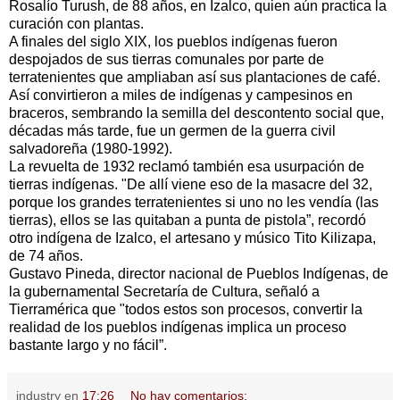
Rosalío Turush, de 88 años, en Izalco, quien aún practica la
curación con plantas.
A finales del siglo XIX, los pueblos indígenas fueron
despojados de sus tierras comunales por parte de
terratenientes que ampliaban así sus plantaciones de café.
Así convirtieron a miles de indígenas y campesinos en
braceros, sembrando la semilla del descontento social que,
décadas más tarde, fue un germen de la guerra civil
salvadoreña (1980-1992).
La revuelta de 1932 reclamó también esa usurpación de
tierras indígenas. "De allí viene eso de la masacre del 32,
porque los grandes terratenientes si uno no les vendía (las
tierras), ellos se las quitaban a punta de pistola”, recordó
otro indígena de Izalco, el artesano y músico Tito Kilizapa,
de 74 años.
Gustavo Pineda, director nacional de Pueblos Indígenas, de
la gubernamental Secretaría de Cultura, señaló a
Tierramérica que "todos estos son procesos, convertir la
realidad de los pueblos indígenas implica un proceso
bastante largo y no fácil”.
industry
en
17:26
No hay comentarios: