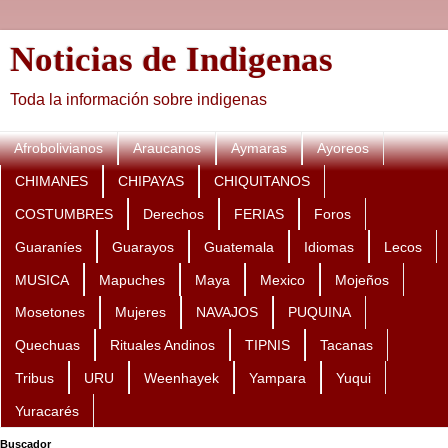
Noticias de Indigenas
Toda la información sobre indigenas
Afrobolivianos
Araucanos
Aymaras
Ayoreos
CHIMANES
CHIPAYAS
CHIQUITANOS
COSTUMBRES
Derechos
FERIAS
Foros
Guaraníes
Guarayos
Guatemala
Idiomas
Lecos
MUSICA
Mapuches
Maya
Mexico
Mojeños
Mosetones
Mujeres
NAVAJOS
PUQUINA
Quechuas
Rituales Andinos
TIPNIS
Tacanas
Tribus
URU
Weenhayek
Yampara
Yuqui
Yuracarés
Buscador