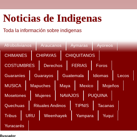
Noticias de Indigenas
Toda la información sobre indigenas
Afrobolivianos
Araucanos
Aymaras
Ayoreos
CHIMANES
CHIPAYAS
CHIQUITANOS
COSTUMBRES
Derechos
FERIAS
Foros
Guaraníes
Guarayos
Guatemala
Idiomas
Lecos
MUSICA
Mapuches
Maya
Mexico
Mojeños
Mosetones
Mujeres
NAVAJOS
PUQUINA
Quechuas
Rituales Andinos
TIPNIS
Tacanas
Tribus
URU
Weenhayek
Yampara
Yuqui
Yuracarés
Buscador