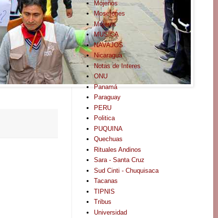
Mojeños
Mosetones
Mujeres
MUSICA
NAVAJOS
Nicaragua
Notas de Interes
ONU
Panamá
Paraguay
PERU
Politica
PUQUINA
Quechuas
Rituales Andinos
Sara - Santa Cruz
Sud Cinti - Chuquisaca
Tacanas
TIPNIS
Tribus
Universidad