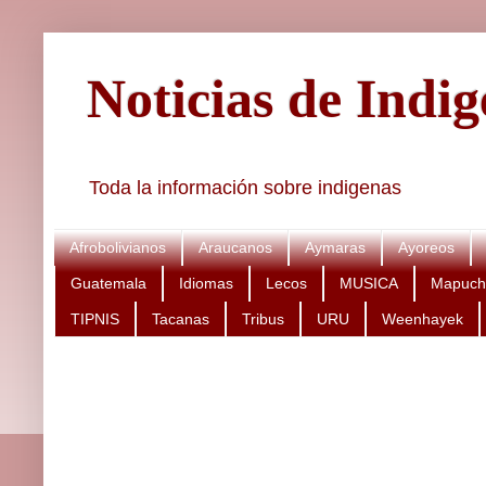
Noticias de Indi
Toda la información sobre indigenas
Afrobolivianos
Araucanos
Aymaras
Ayoreos
Guatemala
Idiomas
Lecos
MUSICA
Mapuch
TIPNIS
Tacanas
Tribus
URU
Weenhayek