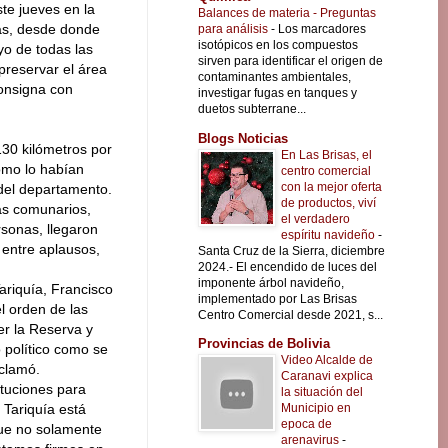
te jueves en la
Balances de materia - Preguntas
as, desde donde
para análisis
-
Los marcadores
isotópicos en los compuestos
yo de todas las
sirven para identificar el origen de
preservar el área
contaminantes ambientales,
consigna con
investigar fugas en tanques y
duetos subterrane...
Blogs Noticias
30 kilómetros por
En Las Brisas, el
como lo habían
centro comercial
con la mejor oferta
del departamento.
de productos, viví
ás comunarios,
el verdadero
rsonas, llegaron
espíritu navideño
-
 entre aplausos,
Santa Cruz de la Sierra, diciembre
2024.- El encendido de luces del
imponente árbol navideño,
Tariquía, Francisco
implementado por Las Brisas
l orden de las
Centro Comercial desde 2021, s...
er la Reserva y
Provincias de Bolivia
 político como se
Video Alcalde de
xclamó.
Caranavi explica
tituciones para
la situación del
Municipio en
 Tariquía está
epoca de
que no solamente
arenavirus
-