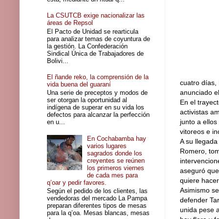
La CSUTCB exige nacionalizar las
áreas de Repsol
El Pacto de Unidad se rearticula
para analizar temas de coyuntura de
la gestión. La Confederación
Sindical Única de Trabajadores de
Bolivi...
El ñande reko, la comprensión de la
cuatro días,
vida buena del guaraní
anunciado el
Una serie de preceptos y modos de
ser otorgan la oportunidad al
En el trayec
indígena de superar en su vida los
activistas a
defectos para alcanzar la perfección
junto a ello
en u...
vitoreos e i
En Cochabamba hay
A su llegada
varios lugares
Romero, tomó
sagrados donde los
creyentes se reúnen
intervencion
los primeros viernes
aseguró que 
de cada mes para
quiere hacer
q’oar y pedir favores.
Asimismo se d
Según el pedido de los clientes, las
vendedoras del mercado La Pampa
defender Tar
preparan diferentes tipos de mesas
unida pese a
para la q’oa. Mesas blancas, mesas