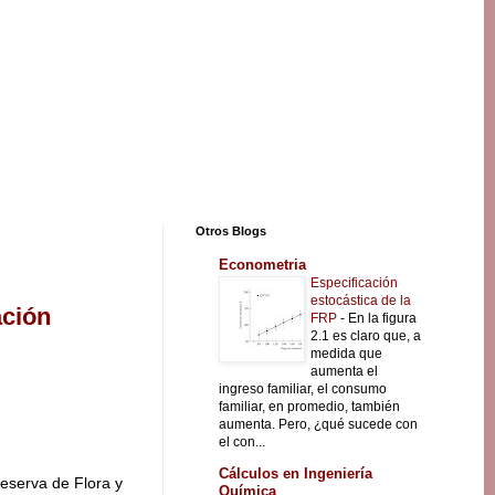
Otros Blogs
Econometria
Especificación
estocástica de la
ación
FRP
-
En la figura
2.1 es claro que, a
medida que
aumenta el
ingreso familiar, el consumo
familiar, en promedio, también
aumenta. Pero, ¿qué sucede con
el con...
Cálculos en Ingeniería
eserva de Flora y
Química