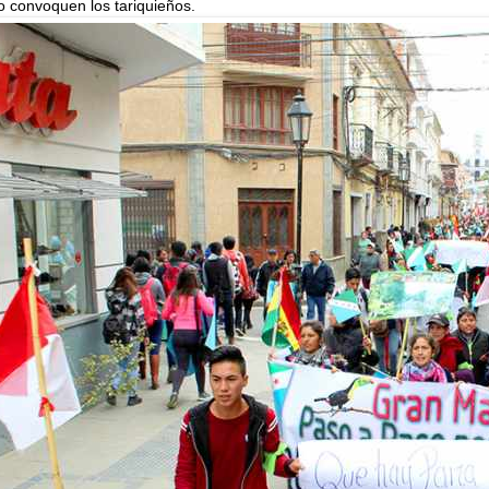
o convoquen los tariquieños.