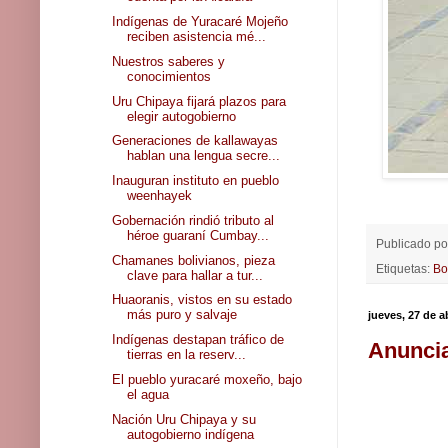
Indígenas de Yuracaré Mojeño
reciben asistencia mé...
Nuestros saberes y
conocimientos
Uru Chipaya fijará plazos para
elegir autogobierno
Generaciones de kallawayas
hablan una lengua secre...
Inauguran instituto en pueblo
weenhayek
Gobernación rindió tributo al
héroe guaraní Cumbay...
Publicado p
Chamanes bolivianos, pieza
Etiquetas:
Bo
clave para hallar a tur...
Huaoranis, vistos en su estado
más puro y salvaje
jueves, 27 de a
Indígenas destapan tráfico de
Anuncia
tierras en la reserv...
El pueblo yuracaré moxeño, bajo
el agua
Nación Uru Chipaya y su
autogobierno indígena