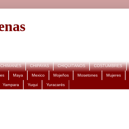
genas
CHIMANES
CHIPAYAS
CHIQUITANOS
COSTUMBRES
es
Maya
Mexico
Mojeños
Mosetones
Mujeres
Yampara
Yuqui
Yuracarés