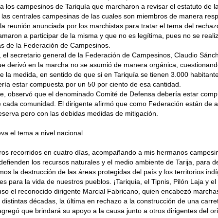
 a los campesinos de Tariquía que marcharon a revisar el estatuto de l
 las centrales campesinas de las cuales son miembros de manera res
la reunión anunciada por los marchistas para tratar el tema del rechaz
lamaron a participar de la misma y que no es legítima, pues no se reali
s de la Federación de Campesinos.
, el secretario general de la Federación de Campesinos, Claudio Sánc
que derivó en la marcha no se asumió de manera orgánica, cuestionan
de la medida, en sentido de que si en Tariquía se tienen 3.000 habitant
ía estar compuesta por un 50 por ciento de esa cantidad.
rte, observó que el denominado Comité de Defensa debería estar comp
e cada comunidad. El dirigente afirmó que como Federación están de 
eserva pero con las debidas medidas de mitigación.
eva el tema a nivel nacional
tros recorridos en cuatro días, acompañando a mis hermanos campesin
efienden los recursos naturales y el medio ambiente de Tarija, para de
mos la destrucción de las áreas protegidas del país y los territorios in
s para la vida de nuestros pueblos. ¡Tariquia, el Tipnis, Pilón Laja y e
uso el reconocido dirigente Marcial Fabricano, quien encabezó marcha
n distintas décadas, la última en rechazo a la construcción de una carret
 agregó que brindará su apoyo a la causa junto a otros dirigentes del or