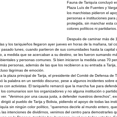
Fauna de Tariquía concluyó es
Plaza Luís de Fuentes y Varg
los marchistas pidieron el apo
personas e instituciones para 
protegida, sin manchar esta 
colores políticos ni partidarios.
Después de caminar más de 1
 las y los tariquieños llegaron ayer jueves en horas de la mañana, tal 
 pasado lunes, cuando partieron de sus comunidades hasta la capital 
to, a medida que se acercaban a su destino, se les fueron sumando m
mbientales y personas comunes. Si bien iniciaron la medida unas 70 pe
s más personas, además de las que los recibieron a su entrada a Tarija,
ncluso lágrimas de emoción.
 a la plaza principal de Tarija, el presidente del Comité de Defensa de 
 la palabra en un sentido discurso, pese a algunos incidentes sobre e
es con activistas. El tariquieño remarcó que la marcha fue para defend
los comunarios son los organizadores y no alguna institución o partido
 ver. “Venimos por una causa justa, a defender nuestros derechos”, e
irigió al pueblo de Tarija y Bolivia, pidiendo el apoyo de todas las ins
iquía sin ningún color político, “queremos decirle al mundo entero, que
 las intenciones de dividirnos, venimos del centro para demostrarles 