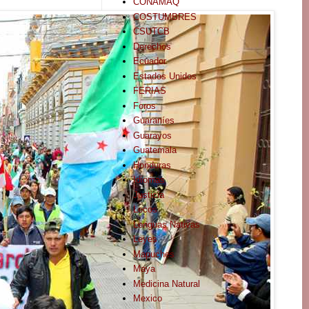
CONAMAQ
COSTUMBRES
CSUTCB
Derechos
Ecuador
Estados Unidos
FERIAS
Foros
Guaraníes
Guarayos
Guatemala
Honduras
Idiomas
Justicia
Lecos
Lenguas Nativas
Leyes
Mapuches
Maya
Medicina Natural
Mexico