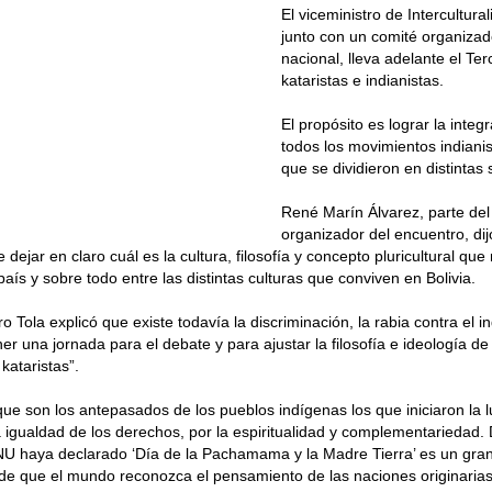
El viceministro de Intercultura
junto con un comité organizado
nacional, lleva adelante el Te
kataristas e indianistas.
El propósito es lograr la integr
todos los movimientos indianis
que se dividieron en distintas s
René Marín Álvarez, parte del
organizador del encuentro, dij
dejar en claro cuál es la cultura, filosofía y concepto pluricultural que
país y sobre todo entre las distintas culturas que conviven en Bolivia.
ro Tola explicó que existe todavía la discriminación, la rabia contra el i
er una jornada para el debate y para ajustar la filosofía e ideología d
 kataristas”.
 son los antepasados de los pueblos indígenas los que iniciaron la 
la igualdad de los derechos, por la espiritualidad y complementariedad.
U haya declarado ‘Día de la Pachamama y la Madre Tierra’ es un gran
de que el mundo reconozca el pensamiento de las naciones originarias