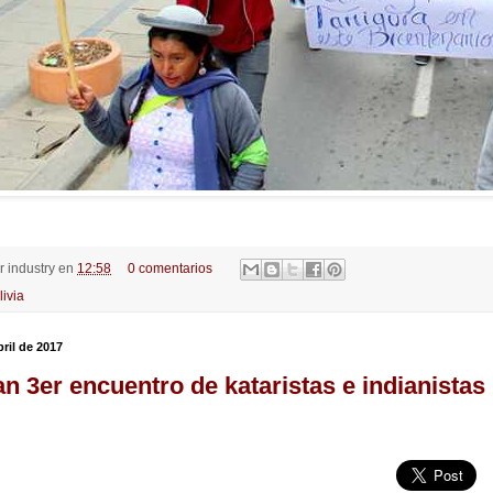
or
industry
en
12:58
0 comentarios
livia
bril de 2017
n 3er encuentro de kataristas e indianistas