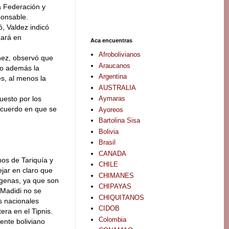
a Federación y
ponsable.
ó, Valdez indicó
zará en
Aca encuentras
Afrobolivianos
hez, observó que
Araucanos
do además la
Argentina
es, al menos la
AUSTRALIA
Aymaras
uesto por los
acuerdo en que se
Ayoreos
Bartolina Sisa
Bolivia
Brasil
CANADA
os de Tariquía y
CHILE
jar en claro que
CHIMANES
dígenas, ya que son
CHIPAYAS
l Madidi no se
CHIQUITANOS
s nacionales
CIDOB
era en el Tipnis.
Colombia
iente boliviano