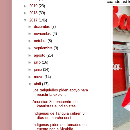
cuando así l
►
2019
(23)
►
2018
(39)
▼
2017
(146)
►
diciembre
(7)
►
noviembre
(4)
►
octubre
(8)
►
septiembre
(3)
►
agosto
(26)
►
julio
(16)
►
junio
(14)
►
mayo
(14)
▼
abril
(17)
Los tariquieños piden apoyo para
resistir la explo...
Anuncian 3er encuentro de
kataristas e indianistas
Indígenas de Tariquía cubren 3
días de marcha cont...
Indígenas piden ser tomados en
cuenta por la Alcaldía