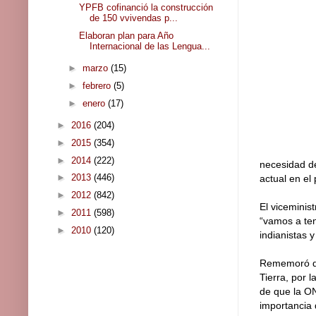
YPFB cofinanció la construcción
de 150 vvivendas p...
Elaboran plan para Año
Internacional de las Lengua...
►
marzo
(15)
►
febrero
(5)
►
enero
(17)
►
2016
(204)
►
2015
(354)
►
2014
(222)
necesidad de 
►
2013
(446)
actual en el 
►
2012
(842)
El viceminist
►
2011
(598)
“vamos a ten
►
2010
(120)
indianistas y
Rememoró que
Tierra, por 
de que la ON
importancia 