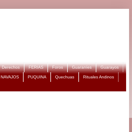
Derechos
FERIAS
Foros
Guaraníes
Guarayos
NAVAJOS
PUQUINA
Quechuas
Rituales Andinos