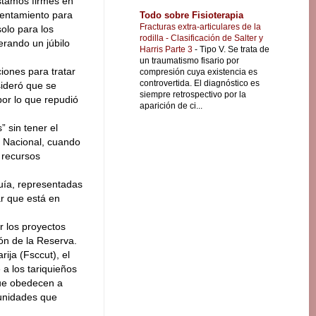
stamos firmes en
lentamiento para
Todo sobre Fisioterapia
Fracturas extra-articulares de la
olo para los
rodilla - Clasificación de Salter y
erando un júbilo
Harris Parte 3
-
Tipo V. Se trata de
un traumatismo fisario por
iones para tratar
compresión cuya existencia es
controvertida. El diagnóstico es
sideró que se
siempre retrospectivo por la
or lo que repudió
aparición de ci...
” sin tener el
o Nacional, cuando
s recursos
quía, representadas
r que está en
r los proyectos
ón de la Reserva.
ija (Fsccut), el
a los tariquieños
que obedecen a
munidades que