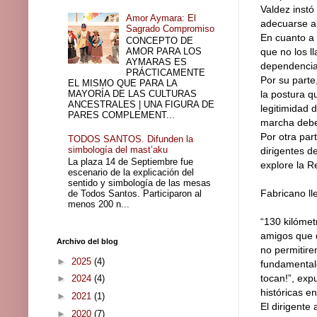
Valdez instó
Amor Aymara: El
adecuarse a
Sagrado Compromiso
En cuanto a 
CONCEPTO DE
AMOR PARA LOS
que no los l
AYMARAS ES
dependencia
PRÁCTICAMENTE
Por su parte
EL MISMO QUE PARA LA
MAYORÍA DE LAS CULTURAS
la postura 
ANCESTRALES | UNA FIGURA DE
legitimidad 
PARES COMPLEMENT...
marcha deber
Por otra pa
TODOS SANTOS. Difunden la
simbología del mast’aku
dirigentes d
La plaza 14 de Septiembre fue
explore la R
escenario de la explicación del
sentido y simbología de las mesas
Fabricano ll
de Todos Santos. Participaron al
menos 200 n...
“130 kilóme
amigos que d
Archivo del blog
no permitire
►
2025
(4)
fundamentale
tocan!”, exp
►
2024
(4)
históricas e
►
2021
(1)
El dirigente
►
2020
(7)