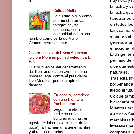
hay flora y 
d...
la lucha y e
Cultura Mollo
la lucha que
La cultura Mollo como
tariquieños 
se muestra en las
en todos los
fotografías, se
encuentra en la
En ese marco
comunidad del mismo
el tema del 
nombre como es la de Mollo
generará un 
Grande, perteneciente...
el accionar 
Cuatro pueblos del Beni Anuncian
El dirigente
juicio a Morales por hidroeléctrica El
permiso de 
Bala
dice que est
Cuatro pueblos del departamento
del Beni anunciaron ayer iniciar un
naturales.
proceso legal contra el presidente
Tras esta in
Evo Morales, por incumplir el
por Amanda C
derecho...
juego el futu
En agosto, agradece
Colque tambi
con una k’oa a la
hidrocarburí
Pachamama
Mientras tan
Según manda la
tradición de las
ejecutivo Sa
culturas andinas, en
marchistas 
agosto (el lakan paxi o “mes de la
intereses pe
boca”) la Pachamama tiene hambre
y abre sus entrañas...
componen la 