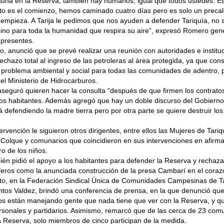
fauna en la Reserva, también hay humanos, igual que todos ustedes. E
sto es el comienzo, hemos caminado cuatro días pero es solo un preca
 empieza. A Tarija le pedimos que nos ayuden a defender Tariquía, no s
sino para toda la humanidad que respira su aire”, expresó Romero gen
 presentes.
, anunció que se prevé realizar una reunión con autoridades e instituc
rechazo total al ingreso de las petroleras al área protegida, ya que con
problema ambiental y social para todas las comunidades de adentro, p
del Ministerio de Hidrocarburos.
 aseguró quieren hacer la consulta “después de que firmen los contratos
los habitantes. Además agregó que hay un doble discurso del Gobiern
á defendiendo la madre tierra pero por otra parte se quiere destruir lo
tervención le siguieron otros dirigentes, entre ellos las Mujeres de Tari
olque y comunarios que coincidieron en sus intervenciones en afirma
ro de los niños.
én pidió el apoyo a los habitantes para defender la Reserva y rechaza
feros como la anunciada construcción de la presa Cambarí en el coraz
to, en la Federación Sindical Única de Comunidades Campesinas de Tar
ntos Valdez, brindó una conferencia de prensa, en la que denunció que 
los están manejando gente que nada tiene que ver con la Reserva, y 
rsonales y partidarios. Asimismo, remarcó que de las cerca de 23 co
Reserva, solo miembros de cinco participan de la medida.