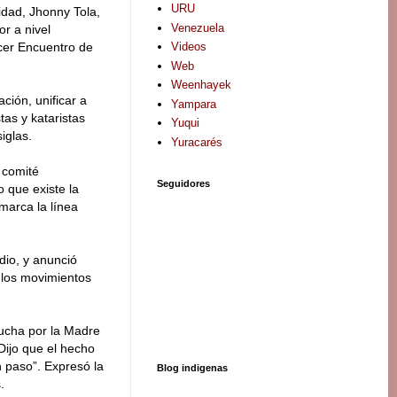
URU
lidad, Jhonny Tola,
Venezuela
r a nivel
Videos
rcer Encuentro de
Web
Weenhayek
ación, unificar a
Yampara
tas y kataristas
Yuqui
iglas.
Yuracarés
 comité
Seguidores
o que existe la
 marca la línea
ndio, y anunció
e los movimientos
lucha por la Madre
 Dijo que el hecho
 paso”. Expresó la
Blog indigenas
.