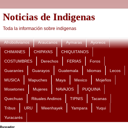
Noticias de Indigenas
Toda la información sobre indigenas
Afrobolivianos
Araucanos
Aymaras
Ayoreos
CHIMANES
CHIPAYAS
CHIQUITANOS
COSTUMBRES
Derechos
FERIAS
Foros
Guaraníes
Guarayos
Guatemala
Idiomas
Lecos
MUSICA
Mapuches
Maya
Mexico
Mojeños
Mosetones
Mujeres
NAVAJOS
PUQUINA
Quechuas
Rituales Andinos
TIPNIS
Tacanas
Tribus
URU
Weenhayek
Yampara
Yuqui
Yuracarés
Buscador