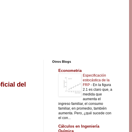
Otros Blogs
Econometria
Especificación
estocástica de la
icial del
FRP
-
En la figura
2.1 es claro que, a
medida que
aumenta el
ingreso familiar, el consumo
familiar, en promedio, también
aumenta. Pero, ¿qué sucede con
el con...
Cálculos en Ingeniería
Química