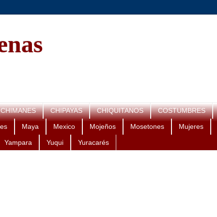
genas
CHIMANES
CHIPAYAS
CHIQUITANOS
COSTUMBRES
es
Maya
Mexico
Mojeños
Mosetones
Mujeres
Yampara
Yuqui
Yuracarés