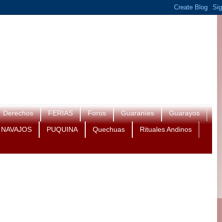
Derechos
FERIAS
Foros
Guaraníes
Guarayos
NAVAJOS
PUQUINA
Quechuas
Rituales Andinos