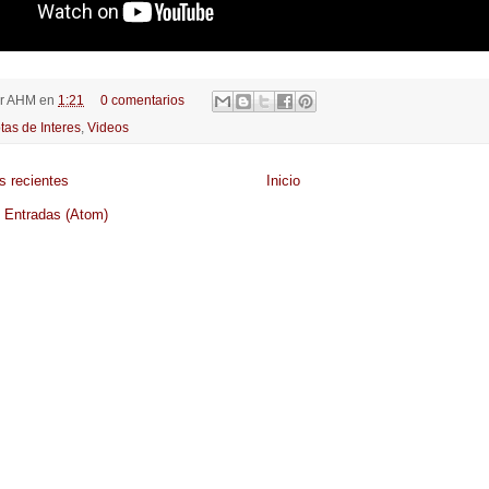
r
AHM
en
1:21
0 comentarios
tas de Interes
,
Videos
s recientes
Inicio
:
Entradas (Atom)