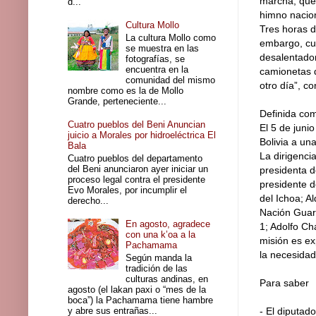
marcha, que 
d...
himno nacion
Cultura Mollo
Tres horas d
La cultura Mollo como
embargo, cua
se muestra en las
desalentador
fotografías, se
encuentra en la
camionetas q
comunidad del mismo
otro día”, co
nombre como es la de Mollo
Grande, perteneciente...
Definida co
Cuatro pueblos del Beni Anuncian
El 5 de juni
juicio a Morales por hidroeléctrica El
Bolivia a un
Bala
La dirigenci
Cuatro pueblos del departamento
del Beni anunciaron ayer iniciar un
presidenta d
proceso legal contra el presidente
presidente d
Evo Morales, por incumplir el
del Ichoa; A
derecho...
Nación Guara
En agosto, agradece
1; Adolfo Ch
con una k’oa a la
misión es ex
Pachamama
la necesidad
Según manda la
tradición de las
culturas andinas, en
Para saber
agosto (el lakan paxi o “mes de la
boca”) la Pachamama tiene hambre
y abre sus entrañas...
- El diputad