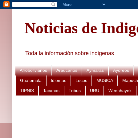
Noticias de Indi
Toda la información sobre indigenas
Afrobolivianos
Araucanos
Aymaras
Ayoreos
Guatemala
Idiomas
Lecos
MUSICA
Mapuch
TIPNIS
Tacanas
Tribus
URU
Weenhayek