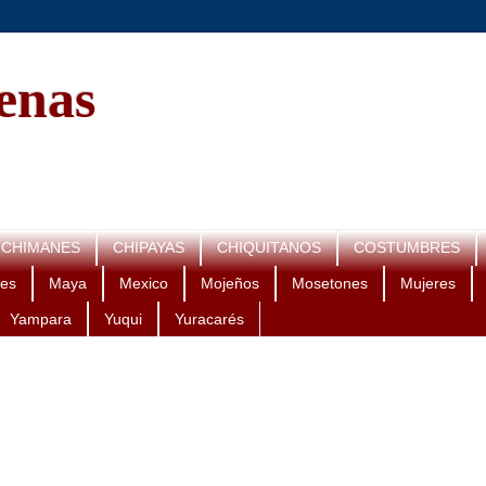
genas
CHIMANES
CHIPAYAS
CHIQUITANOS
COSTUMBRES
es
Maya
Mexico
Mojeños
Mosetones
Mujeres
Yampara
Yuqui
Yuracarés