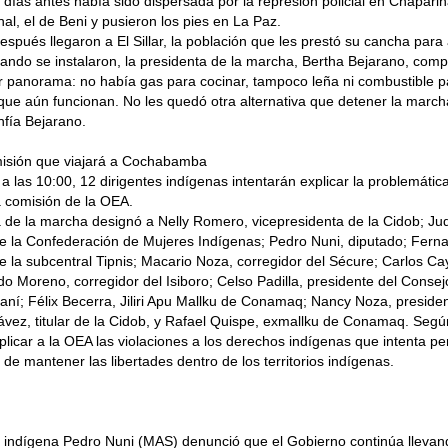
días antes había sido dispersada por la represión policial en Chaparin
al, el de Beni y pusieron los pies en La Paz.
espués llegaron a El Sillar, la población que les prestó su cancha para
ndo se instalaron, la presidenta de la marcha, Bertha Bejarano, comp
 panorama: no había gas para cocinar, tampoco leña ni combustible p
ue aún funcionan. No les quedó otra alternativa que detener la marc
nfía Bejarano.
misión que viajará a Cochabamba
o a las 10:00, 12 dirigentes indígenas intentarán explicar la problemáti
a comisión de la OEA.
a de la marcha designó a Nelly Romero, vicepresidenta de la Cidob; Jud
e la Confederación de Mujeres Indígenas; Pedro Nuni, diputado; Fern
e la subcentral Tipnis; Macario Noza, corregidor del Sécure; Carlos Ca
ldo Moreno, corregidor del Isiboro; Celso Padilla, presidente del Consej
ní; Félix Becerra, Jiliri Apu Mallku de Conamaq; Nancy Noza, presid
ávez, titular de la Cidob, y Rafael Quispe, exmallku de Conamaq. Según
plicar a la OEA las violaciones a los derechos indígenas que intenta pe
 de mantener las libertades dentro de los territorios indígenas.
o indígena Pedro Nuni (MAS) denunció que el Gobierno continúa llevand