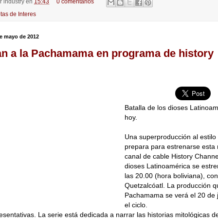
or
industry
en
15:43
0 comentarios
tas de Interes
de mayo de 2012
n a la Pachamama en programa de history
Batalla de los dioses Latinoa
hoy.
Una superproducción al estilo
prepara para estrenarse esta 
canal de cable History Channel
dioses Latinoamérica se estren
las 20.00 (hora boliviana), con
Quetzalcóatl. La producción q
Pachamama se verá el 20 de ju
el ciclo.
esentativas. La serie está dedicada a narrar las historias mitológicas d