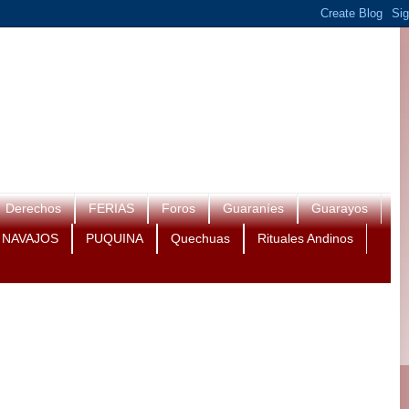
Derechos
FERIAS
Foros
Guaraníes
Guarayos
NAVAJOS
PUQUINA
Quechuas
Rituales Andinos