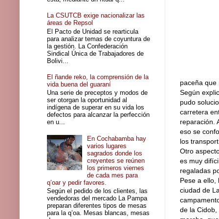
La CSUTCB exige nacionalizar las
áreas de Repsol
El Pacto de Unidad se rearticula
para analizar temas de coyuntura de
la gestión. La Confederación
Sindical Única de Trabajadores de
Bolivi...
El ñande reko, la comprensión de la
paceña que p
vida buena del guaraní
Según explic
Una serie de preceptos y modos de
ser otorgan la oportunidad al
pudo solucio
indígena de superar en su vida los
carretera en
defectos para alcanzar la perfección
reparación. 
en u...
eso se confo
En Cochabamba hay
los transpor
varios lugares
Otro aspecto
sagrados donde los
creyentes se reúnen
es muy difíc
los primeros viernes
regaladas p
de cada mes para
Pese a ello,
q’oar y pedir favores.
ciudad de La
Según el pedido de los clientes, las
vendedoras del mercado La Pampa
campamento a
preparan diferentes tipos de mesas
de la Cidob,
para la q’oa. Mesas blancas, mesas