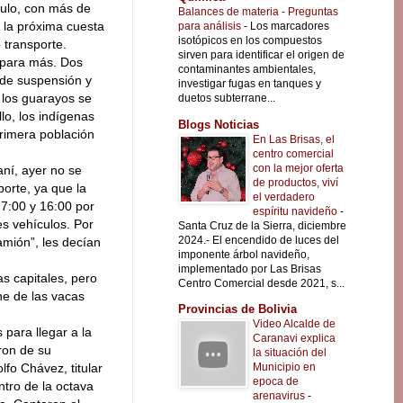
culo, con más de
Balances de materia - Preguntas
r la próxima cuesta
para análisis
-
Los marcadores
isotópicos en los compuestos
 transporte.
sirven para identificar el origen de
para más. Dos
contaminantes ambientales,
de suspensión y
investigar fugas en tanques y
 los guarayos se
duetos subterrane...
o, los indígenas
Blogs Noticias
primera población
En Las Brisas, el
centro comercial
con la mejor oferta
aní, ayer no se
de productos, viví
orte, ya que la
el verdadero
 7:00 y 16:00 por
espíritu navideño
-
es vehículos. Por
Santa Cruz de la Sierra, diciembre
2024.- El encendido de luces del
amión”, les decían
imponente árbol navideño,
implementado por Las Brisas
as capitales, pero
Centro Comercial desde 2021, s...
ne de las vacas
Provincias de Bolivia
Video Alcalde de
para llegar a la
Caranavi explica
ron de su
la situación del
Municipio en
fo Chávez, titular
epoca de
ntro de la octava
arenavirus
-