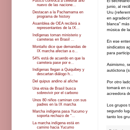
Fustco convoca a celebrar año
El secretari
nuevo de las nacione...
junio, al re
Destacan a la Pachamama en
Uru (referen
programa de history
en agradeci
Asamblea de OEA recibirá a
blanca" más 
representantes de la IX...
música de la
Indígenas toman ministerio y
carreteras en Brasil ...
En ese enten
Montaño dice que demandas de
sindicatos a
IX marcha afectan a o...
para particip
54% está de acuerdo en que la
carretera pase por e...
Asimismo, se
Indígenas llegan a Quiquibey y
autóctona (s
descartan diálogo h...
Del quipus andino al afiche
Por otro lad
tomará en cu
Una etnia de Brasil busca
sobrevivir por el carbono
acreedora de
Unos 80 niños caminan con sus
padres en la IX marcha
Los grupos t
segundo luga
Marcha indígena pasa Yucumo y
soporta rechazo de "...
tanto los gr
La marcha indígena está en
camino hacia Yucumo