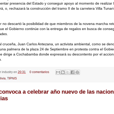
sentar presencia del Estado y conseguir apoyo al momento de realizar l
rá, o, rechazará la construcción del tramo II de la carretera Villa Tunar
dor no descartó la posibilidad de que miembros de la novena marcha ret
que el Gobierno continúe con la entrega de regalos en busca de conseg
ades.
tal cruceña, Juan Carlos Antezana, un activista ambiental, como se den
una palmera de la plaza 24 de Septiembre en protesta contra el Gobie
se dirige a Cochabamba donde expresará su descontento por el accion
a.
or
industry
en
20:31
0 comentarios
livia
,
TIPNIS
convoca a celebrar año nuevo de las nacio
rias