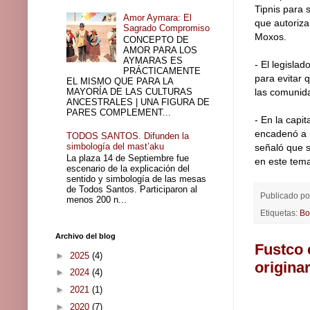
Tipnis para 
Amor Aymara: El
que autoriza
Sagrado Compromiso
Moxos.
CONCEPTO DE
AMOR PARA LOS
AYMARAS ES
- El legisla
PRÁCTICAMENTE
para evitar 
EL MISMO QUE PARA LA
MAYORÍA DE LAS CULTURAS
las comunid
ANCESTRALES | UNA FIGURA DE
PARES COMPLEMENT...
- En la capi
encadenó a 
TODOS SANTOS. Difunden la
simbología del mast’aku
señaló que 
La plaza 14 de Septiembre fue
en este tem
escenario de la explicación del
sentido y simbología de las mesas
de Todos Santos. Participaron al
Publicado p
menos 200 n...
Etiquetas:
Bo
Archivo del blog
Fustco 
►
2025
(4)
origina
►
2024
(4)
►
2021
(1)
►
2020
(7)