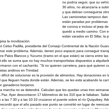
no podría seguir, que su vehí
30 años, no alcanzaría a subi
y que debían conseguirse otro
Las camionetas tampoco dan 
están paradas por problemas 
de corona e incluso el jeep de
quedó a medio camino. Con ell
están varados en El Sillar, la 
isa la movilización.
ó Celso Padilla, presidente del Consejo Continental de la Nación Guar
nar este problema. Además, tienen poco espacio para conseguir transp
tre Palos Blancos y Yucumo (tramo en el que están) se cierra entre las
A ello se suma que no hay muchos transportistas dispuestos a alquilarl
rmaron con el cacharrito. “Si no quieren carretera, para qué quieren c
tistas andinos en Trinidad.
 difícil de solucionar es la provisión de alimentos. Hay donaciones en l
il que lleguen hasta donde están. Además, se les está acabando la car
or ganaderos borjanos.
 la marcha no se detendrá. Calculan que les quedan unas tres semanas 
 Paz. Ayer descontaron 17 kilómetros de los 310 que le faltaban. Salie
 las 7:30 y a las 10:10 cruzaron el puente sobre el río Quiquibey. Adol
 recordó que el año pasado ese punto se convirtió en lugar de reencue