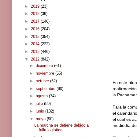
►
2019
(23)
►
2018
(39)
►
2017
(146)
►
2016
(204)
►
2015
(354)
►
2014
(222)
►
2013
(446)
▼
2012
(842)
►
diciembre
(61)
►
noviembre
(55)
►
octubre
(52)
En este ritu
►
septiembre
(80)
reafirmación
la Pachamama
►
agosto
(74)
►
julio
(89)
Para la comu
►
junio
(132)
el calendari
▼
mayo
(90)
el cual es 
mediodía del
La marcha se detiene debido a
falla logística