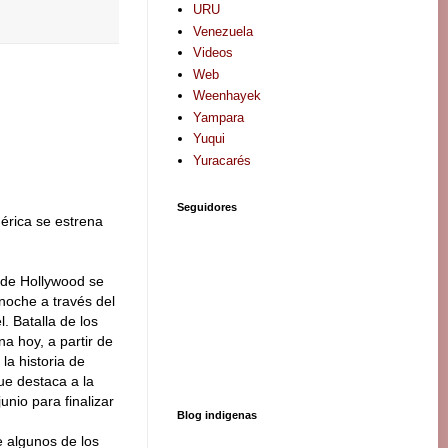
URU
Venezuela
Videos
Web
Weenhayek
Yampara
Yuqui
Yuracarés
Seguidores
mérica se estrena
 de Hollywood se
noche a través del
. Batalla de los
a hoy, a partir de
 la historia de
ue destaca a la
nio para finalizar
Blog indigenas
e algunos de los