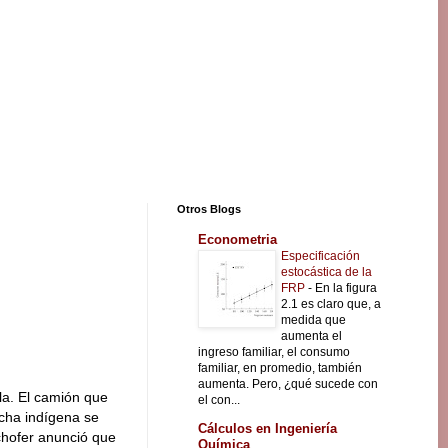
Otros Blogs
Econometria
Especificación
estocástica de la
FRP
-
En la figura
2.1 es claro que, a
medida que
aumenta el
ingreso familiar, el consumo
familiar, en promedio, también
aumenta. Pero, ¿qué sucede con
lla. El camión que
el con...
ha indígena se
Cálculos en Ingeniería
u chofer anunció que
Química