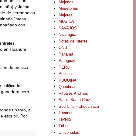
gada del 21 de
Mojeños
del año) y Jacha
Mosetones
serie de ceremonias
Mujeres
ominada "mesa
MUSICA
compañado con
NAVAJOS
Nicaragua
Notas de Interes
entrales,
ONU
nio en Huanuni
Panamá
Paraguay
PERU
ución de música
Politica
PUQUINA
 calificador
Quechuas
la ganadora será
Rituales Andinos
Sara - Santa Cruz
Sud Cinti - Chuquisaca
ponde un toro, al
Tacanas
e escribir. Por
TIPNIS
Tribus
Universidad