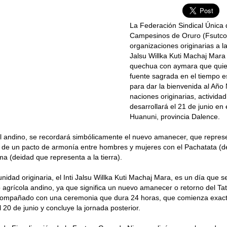
La Federación Sindical Única
Campesinos de Oruro (Fsutco)
organizaciones originarias a la
Jalsu Willka Kuti Machaj Mara
quechua con aymara que quier
fuente sagrada en el tiempo es
para dar la bienvenida al Año
naciones originarias, activida
desarrollará el 21 de junio en 
Huanuni, provincia Dalence.
al andino, se recordará simbólicamente el nuevo amanecer, que represe
 de un pacto de armonía entre hombres y mujeres con el Pachatata (d
 (deidad que representa a la tierra).
nidad originaria, el Inti Jalsu Willka Kuti Machaj Mara, es un día que 
o agrícola andino, ya que significa un nuevo amanecer o retorno del Tata
acompañado con una ceremonia que dura 24 horas, que comienza exac
 20 de junio y concluye la jornada posterior.