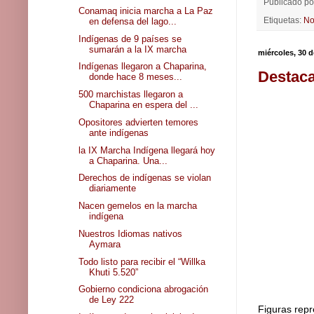
Publicado p
Conamaq inicia marcha a La Paz
Etiquetas:
No
en defensa del lago...
Indígenas de 9 países se
sumarán a la IX marcha
miércoles, 30 
Indígenas llegaron a Chaparina,
Destaca
donde hace 8 meses...
500 marchistas llegaron a
Chaparina en espera del ...
Opositores advierten temores
ante indígenas
la IX Marcha Indígena llegará hoy
a Chaparina. Una...
Derechos de indígenas se violan
diariamente
Nacen gemelos en la marcha
indígena
Nuestros Idiomas nativos
Aymara
Todo listo para recibir el “Willka
Khuti 5.520”
Gobierno condiciona abrogación
de Ley 222
Figuras repr