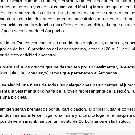
o de Fiscalización de la Fsutco, Gerardo Nina, explicó que en la madru
cibir los primeros rayos de sol comienza el Machaj Mara (tiempo estéril 
te a la grandeza de la cultura Uru), tiempo en el que se realizan una 
miento a todas las deidades supremas ancestrales, ofreciendo la den
conocida como la wilancha (sacrificio de un camélido), rito que es a
 época seca llamada el Autipacha.
dido, la Fsutco, convoca a las autoridades originarias, centrales, subc
grarios de las 16 provincias del departamento, desde el 20 al 21 de ju
ar de esta actividad ancestral.
 premiará a los grupos que se destaquen por su vestimenta y la ejec
ikus, jula jula, lichaguayo) ritmos que pertenecen al Autipacha.
o se elegirá una ñusta de todas las delegaciones participantes, el jurado
enta la vestimenta originaria de la joven representante de la región, 
 una bicicleta.
ambién serán premiados por su participación, al primer lugar le corres
r dos llamas, al tercer lugar una llama y al cuarto lugar una máquina d
upos deberán inscribirse con un monto de 20 bolivianos en la Fsutco.