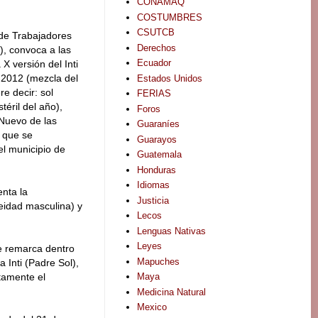
CONAMAQ
COSTUMBRES
CSUTCB
 de Trabajadores
Derechos
, convoca a las
Ecuador
 X versión del Inti
 2012 (mezcla del
Estados Unidos
e decir: sol
FERIAS
téril del año),
Foros
 Nuevo de las
Guaraníes
d que se
Guarayos
el municipio de
Guatemala
Honduras
Idiomas
nta la
Justicia
eidad masculina) y
Lecos
Lenguas Nativas
Leyes
se remarca dentro
Mapuches
 Inti (Padre Sol),
tamente el
Maya
Medicina Natural
Mexico