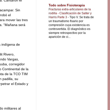
a. Cantaron el
Todo sobre Fisioterapia
Fracturas extra-articulares de la
 acampar. Sin
rodilla - Clasificación de Salter y
robó el
Harris Parte 3
-
Tipo V. Se trata de
ara mover las tres
un traumatismo fisario por
ha. “Mañana será
compresión cuya existencia es
controvertida. El diagnóstico es
siempre retrospectivo por la
aparición de ci...
ca indígena de
it Rivero,
ando Vargas,
yuba, corregidor
o Continental de la
enta de la TCO TIM
 padilla, su
rpetrar el Estado y
o militares al