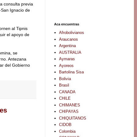
a consulta previa
i-San Ignacio de
Aca encuentras
ornen al Tipnis
Afrobolivianos
uir el apoyo de
Araucanos
Argentina
AUSTRALIA
omina, se
Aymaras
rno. Antezana
ar del Gobierno
Ayoreos
Bartolina Sisa
Bolivia
Brasil
CANADA
CHILE
CHIMANES
nes
CHIPAYAS
CHIQUITANOS
CIDOB
Colombia