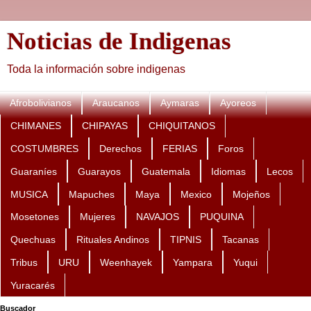
Noticias de Indigenas
Toda la información sobre indigenas
Afrobolivianos
Araucanos
Aymaras
Ayoreos
CHIMANES
CHIPAYAS
CHIQUITANOS
COSTUMBRES
Derechos
FERIAS
Foros
Guaraníes
Guarayos
Guatemala
Idiomas
Lecos
MUSICA
Mapuches
Maya
Mexico
Mojeños
Mosetones
Mujeres
NAVAJOS
PUQUINA
Quechuas
Rituales Andinos
TIPNIS
Tacanas
Tribus
URU
Weenhayek
Yampara
Yuqui
Yuracarés
Buscador