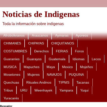
Noticias de Indigenas
Toda la información sobre indigenas
Afrobolivianos
Araucanos
Aymaras
Ayoreos
CHIMANES
CHIPAYAS
CHIQUITANOS
COSTUMBRES
Derechos
FERIAS
Foros
Guaraníes
Guarayos
Guatemala
Idiomas
Lecos
MUSICA
Mapuches
Maya
Mexico
Mojeños
Mosetones
Mujeres
NAVAJOS
PUQUINA
Quechuas
Rituales Andinos
TIPNIS
Tacanas
Tribus
URU
Weenhayek
Yampara
Yuqui
Yuracarés
Buscador