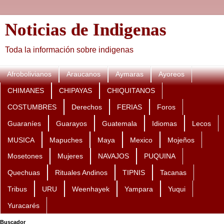
Noticias de Indigenas
Toda la información sobre indigenas
Afrobolivianos
Araucanos
Aymaras
Ayoreos
CHIMANES
CHIPAYAS
CHIQUITANOS
COSTUMBRES
Derechos
FERIAS
Foros
Guaraníes
Guarayos
Guatemala
Idiomas
Lecos
MUSICA
Mapuches
Maya
Mexico
Mojeños
Mosetones
Mujeres
NAVAJOS
PUQUINA
Quechuas
Rituales Andinos
TIPNIS
Tacanas
Tribus
URU
Weenhayek
Yampara
Yuqui
Yuracarés
Buscador