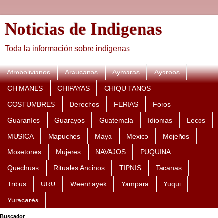
Noticias de Indigenas
Toda la información sobre indigenas
Afrobolivianos
Araucanos
Aymaras
Ayoreos
CHIMANES
CHIPAYAS
CHIQUITANOS
COSTUMBRES
Derechos
FERIAS
Foros
Guaraníes
Guarayos
Guatemala
Idiomas
Lecos
MUSICA
Mapuches
Maya
Mexico
Mojeños
Mosetones
Mujeres
NAVAJOS
PUQUINA
Quechuas
Rituales Andinos
TIPNIS
Tacanas
Tribus
URU
Weenhayek
Yampara
Yuqui
Yuracarés
Buscador