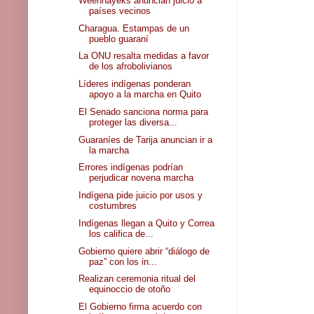
Weenhayeks anuncian juicio a
países vecinos
Charagua. Estampas de un
pueblo guaraní
La ONU resalta medidas a favor
de los afrobolivianos
Líderes indígenas ponderan
apoyo a la marcha en Quito
El Senado sanciona norma para
proteger las diversa...
Guaraníes de Tarija anuncian ir a
la marcha
Errores indígenas podrían
perjudicar novena marcha
Indígena pide juicio por usos y
costumbres
Indígenas llegan a Quito y Correa
los califica de...
Gobierno quiere abrir “diálogo de
paz” con los in...
Realizan ceremonia ritual del
equinoccio de otoño
El Gobierno firma acuerdo con