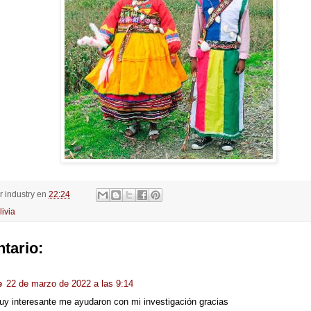
or
industry
en
22:24
livia
tario:
e
22 de marzo de 2022 a las 9:14
y interesante me ayudaron con mi investigación gracias