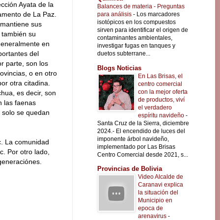
cción Ayata de la
Balances de materia - Preguntas
amento de La Paz.
para análisis
-
Los marcadores
isotópicos en los compuestos
 mantiene sus
sirven para identificar el origen de
 también su
contaminantes ambientales,
 generalmente en
investigar fugas en tanques y
portantes del
duetos subterrane...
r parte, son los
Blogs Noticias
ovincias, o en otro
En Las Brisas, el
r otra citadina.
centro comercial
con la mejor oferta
hua, es decir, son
de productos, viví
n las faenas
el verdadero
s solo se quedan
espíritu navideño
-
Santa Cruz de la Sierra, diciembre
2024.- El encendido de luces del
imponente árbol navideño,
tc. La comunidad
implementado por Las Brisas
c. Por otro lado,
Centro Comercial desde 2021, s...
 generaciónes.
Provincias de Bolivia
Video Alcalde de
Caranavi explica
la situación del
Municipio en
epoca de
arenavirus
-