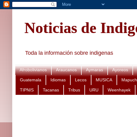
Noticias de Indi
Toda la información sobre indigenas
Afrobolivianos
Araucanos
Aymaras
Ayoreos
Guatemala
Idiomas
Lecos
MUSICA
Mapuch
TIPNIS
Tacanas
Tribus
URU
Weenhayek