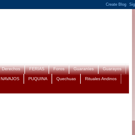
Derechos
FERIAS
Foros
Guaraníes
Guarayos
NAVAJOS
PUQUINA
Quechuas
Rituales Andinos