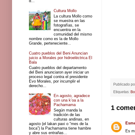
d...
Cultura Mollo
La cultura Mollo como
se muestra en las
fotografías, se
encuentra en la
comunidad del mismo
nombre como es la de Mollo
Grande, perteneciente...
Cuatro pueblos del Beni Anuncian
juicio a Morales por hidroeléctrica El
Bala
Cuatro pueblos del departamento
del Beni anunciaron ayer iniciar un
proceso legal contra el presidente
Evo Morales, por incumplir el
Publicado p
derecho...
Etiquetas:
Bo
En agosto, agradece
con una k’oa a la
Pachamama
1 comen
Según manda la
tradición de las
culturas andinas, en
Esm
agosto (el lakan paxi o “mes de la
boca”) la Pachamama tiene hambre
Es mu
y abre sus entrañas...