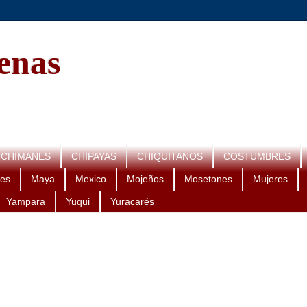
genas
CHIMANES
CHIPAYAS
CHIQUITANOS
COSTUMBRES
es
Maya
Mexico
Mojeños
Mosetones
Mujeres
Yampara
Yuqui
Yuracarés