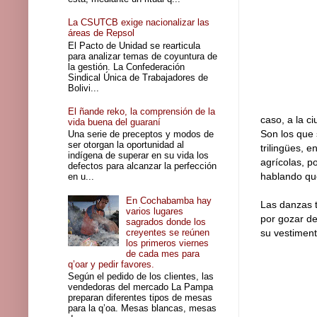
La CSUTCB exige nacionalizar las
áreas de Repsol
El Pacto de Unidad se rearticula
para analizar temas de coyuntura de
la gestión. La Confederación
Sindical Única de Trabajadores de
Bolivi...
El ñande reko, la comprensión de la
caso, a la c
vida buena del guaraní
Son los que 
Una serie de preceptos y modos de
ser otorgan la oportunidad al
trilingües, 
indígena de superar en su vida los
agrícolas, p
defectos para alcanzar la perfección
hablando qu
en u...
En Cochabamba hay
Las danzas t
varios lugares
por gozar de
sagrados donde los
creyentes se reúnen
su vestiment
los primeros viernes
de cada mes para
q’oar y pedir favores.
Según el pedido de los clientes, las
vendedoras del mercado La Pampa
preparan diferentes tipos de mesas
para la q’oa. Mesas blancas, mesas