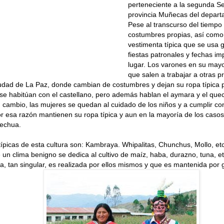
perteneciente a la segunda Se
provincia Muñecas del depart
Pese al transcurso del tiempo
costumbres propias, así como
vestimenta típica que se usa
fiestas patronales y fechas im
lugar. Los varones en su mayo
que salen a trabajar a otras pr
iudad de La Paz, donde cambian de costumbres y dejan su ropa típica po
se habitúan con el castellano, pero además hablan el aymara y el quec
en cambio, las mujeres se quedan al cuidado de los niños y a cumplir co
or esa razón mantienen su ropa típica y aun en la mayoría de los caso
echua.
ípicas de esta cultura son: Kambraya. Whipalitas, Chunchus, Mollo, e
 un clima benigno se dedica al cultivo de maíz, haba, durazno, tuna, et
a, tan singular, es realizada por ellos mismos y que es mantenida por