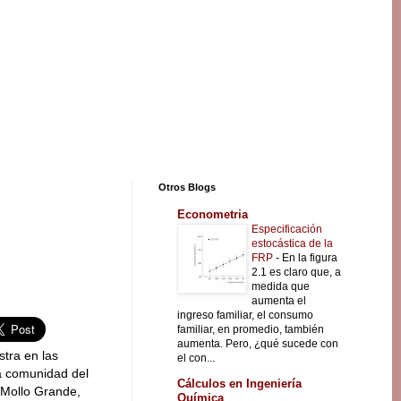
Otros Blogs
Econometria
Especificación
estocástica de la
FRP
-
En la figura
2.1 es claro que, a
medida que
aumenta el
ingreso familiar, el consumo
familiar, en promedio, también
aumenta. Pero, ¿qué sucede con
tra en las
el con...
la comunidad del
Cálculos en Ingeniería
Mollo Grande,
Química