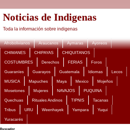
Noticias de Indigenas
Toda la información sobre indigenas
Afrobolivianos
Araucanos
Aymaras
Ayoreos
CHIMANES
CHIPAYAS
CHIQUITANOS
COSTUMBRES
Derechos
FERIAS
Foros
Guaraníes
Guarayos
Guatemala
Idiomas
Lecos
MUSICA
Mapuches
Maya
Mexico
Mojeños
Mosetones
Mujeres
NAVAJOS
PUQUINA
Quechuas
Rituales Andinos
TIPNIS
Tacanas
Tribus
URU
Weenhayek
Yampara
Yuqui
Yuracarés
Buscador