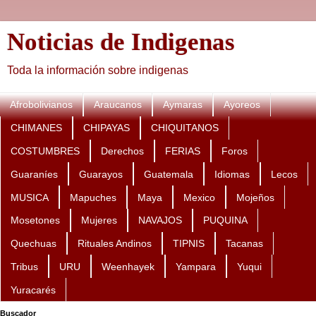
Noticias de Indigenas
Toda la información sobre indigenas
Afrobolivianos
Araucanos
Aymaras
Ayoreos
CHIMANES
CHIPAYAS
CHIQUITANOS
COSTUMBRES
Derechos
FERIAS
Foros
Guaraníes
Guarayos
Guatemala
Idiomas
Lecos
MUSICA
Mapuches
Maya
Mexico
Mojeños
Mosetones
Mujeres
NAVAJOS
PUQUINA
Quechuas
Rituales Andinos
TIPNIS
Tacanas
Tribus
URU
Weenhayek
Yampara
Yuqui
Yuracarés
Buscador