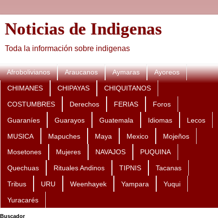
Noticias de Indigenas
Toda la información sobre indigenas
Afrobolivianos
Araucanos
Aymaras
Ayoreos
CHIMANES
CHIPAYAS
CHIQUITANOS
COSTUMBRES
Derechos
FERIAS
Foros
Guaraníes
Guarayos
Guatemala
Idiomas
Lecos
MUSICA
Mapuches
Maya
Mexico
Mojeños
Mosetones
Mujeres
NAVAJOS
PUQUINA
Quechuas
Rituales Andinos
TIPNIS
Tacanas
Tribus
URU
Weenhayek
Yampara
Yuqui
Yuracarés
Buscador