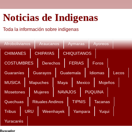
Noticias de Indigenas
Toda la información sobre indigenas
Afrobolivianos
Araucanos
Aymaras
Ayoreos
CHIMANES
CHIPAYAS
CHIQUITANOS
COSTUMBRES
Derechos
FERIAS
Foros
Guaraníes
Guarayos
Guatemala
Idiomas
Lecos
MUSICA
Mapuches
Maya
Mexico
Mojeños
Mosetones
Mujeres
NAVAJOS
PUQUINA
Quechuas
Rituales Andinos
TIPNIS
Tacanas
Tribus
URU
Weenhayek
Yampara
Yuqui
Yuracarés
Buscador