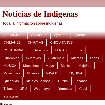
Noticias de Indigenas
Toda la información sobre indigenas
Afrobolivianos
Araucanos
Aymaras
Ayoreos
CHIMANES
CHIPAYAS
CHIQUITANOS
COSTUMBRES
Derechos
FERIAS
Foros
Guaraníes
Guarayos
Guatemala
Idiomas
Lecos
MUSICA
Mapuches
Maya
Mexico
Mojeños
Mosetones
Mujeres
NAVAJOS
PUQUINA
Quechuas
Rituales Andinos
TIPNIS
Tacanas
Tribus
URU
Weenhayek
Yampara
Yuqui
Yuracarés
Buscador