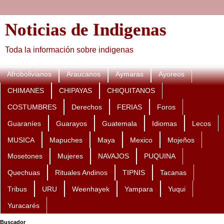
Noticias de Indigenas
Toda la información sobre indigenas
Afrobolivianos
Araucanos
Aymaras
Ayoreos
CHIMANES
CHIPAYAS
CHIQUITANOS
COSTUMBRES
Derechos
FERIAS
Foros
Guaraníes
Guarayos
Guatemala
Idiomas
Lecos
MUSICA
Mapuches
Maya
Mexico
Mojeños
Mosetones
Mujeres
NAVAJOS
PUQUINA
Quechuas
Rituales Andinos
TIPNIS
Tacanas
Tribus
URU
Weenhayek
Yampara
Yuqui
Yuracarés
Buscador