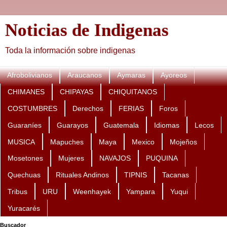
Noticias de Indigenas
Toda la información sobre indigenas
Afrobolivianos
Araucanos
Aymaras
Ayoreos
CHIMANES
CHIPAYAS
CHIQUITANOS
COSTUMBRES
Derechos
FERIAS
Foros
Guaraníes
Guarayos
Guatemala
Idiomas
Lecos
MUSICA
Mapuches
Maya
Mexico
Mojeños
Mosetones
Mujeres
NAVAJOS
PUQUINA
Quechuas
Rituales Andinos
TIPNIS
Tacanas
Tribus
URU
Weenhayek
Yampara
Yuqui
Yuracarés
Buscador