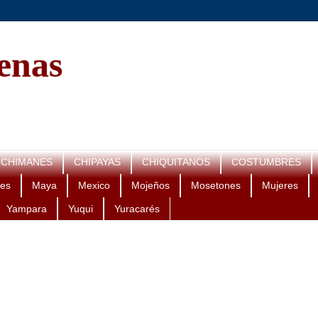
genas
CHIMANES
CHIPAYAS
CHIQUITANOS
COSTUMBRES
es
Maya
Mexico
Mojeños
Mosetones
Mujeres
Yampara
Yuqui
Yuracarés