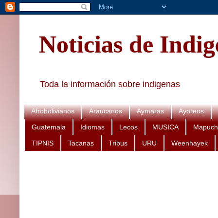
Noticias de Indi
Toda la información sobre indigenas
Afrobolivianos
Araucanos
Aymaras
Ayoreos
Guatemala
Idiomas
Lecos
MUSICA
Mapuch
TIPNIS
Tacanas
Tribus
URU
Weenhayek