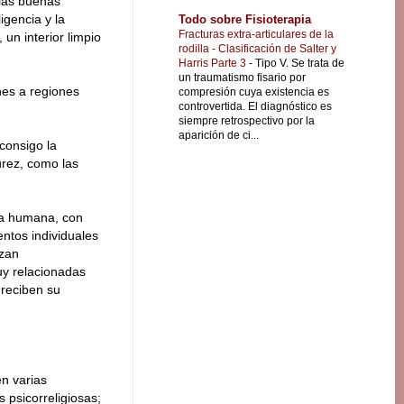
 las buenas
igencia y la
Todo sobre Fisioterapia
Fracturas extra-articulares de la
 un interior limpio
rodilla - Clasificación de Salter y
Harris Parte 3
-
Tipo V. Se trata de
un traumatismo fisario por
es a regiones
compresión cuya existencia es
controvertida. El diagnóstico es
siempre retrospectivo por la
aparición de ci...
consigo la
urez, como las
na humana, con
ntos individuales
izan
muy relacionadas
 reciben su
en varias
 psicorreligiosas;