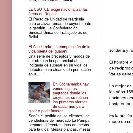
La CSUTCB exige nacionalizar las
áreas de Repsol
El Pacto de Unidad se rearticula
para analizar temas de coyuntura de
la gestión. La Confederación
Sindical Única de Trabajadores de
Bolivi...
El ñande reko, la comprensión de la
solidaria y
vida buena del guaraní
Una serie de preceptos y modos de
ser otorgan la oportunidad al
El hombre y 
indígena de superar en su vida los
de reciproci
defectos para alcanzar la perfección
Varias gener
en u...
En Cochabamba hay
Lo mejor de 
varios lugares
los años 159
sagrados donde los
creyentes se reúnen
naciones ge
los primeros viernes
hasta entonc
de cada mes para
q’oar y pedir favores.
Es la noción
Según el pedido de los clientes, las
vendedoras del mercado La Pampa
modo de ser”
preparan diferentes tipos de mesas
para la q’oa. Mesas blancas, mesas