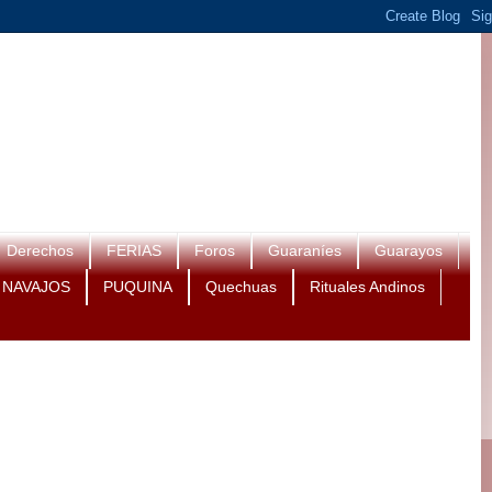
Derechos
FERIAS
Foros
Guaraníes
Guarayos
NAVAJOS
PUQUINA
Quechuas
Rituales Andinos