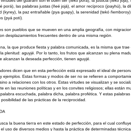
irtudes del guaraní son el buen ser (tekó porá), la justicia (tekó jojá),
 porá), las palabras justas (ñeé jojá), el amor recíproco (joayhú), la dil
ad (kyrey), la paz entrañable (pya guapy), la serenidad (tekó ñemboroy),
s (pyá potí).
es son pueblos que se mueven en una amplia geografía, con migracion
con desplazamientos frecuentes dentro de una misma región.
ena, la que produce fiesta y palabra comunicada, es la misma que trae 
 la plenitud: aguyjé. Por lo tanto, los frutos que alcanzan su plena mad
 alcanzan la deseada perfección, tienen aguyjé.
adores dicen que en esta perfección está expresado el ideal de perso
 y ejemplos. Estas formas y modos de ser no se refieren a comportamie
 sino a relaciones con los otros. Estas virtudes se visualizan y se social
te en las reuniones políticas y en los convites religiosos; ellas están 
: palabra escuchada, palabra dicha, palabra profética. Y estas palabras
posibilidad de las prácticas de la reciprocidad.
DA
usca la buena tierra en este estado de perfección, para el cual confluy
 el uso de diversos medios y hasta la práctica de determinadas técnicas