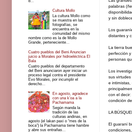
Las grandes v
d...
palabras (ñeé
Cultura Mollo
disponibilid
La cultura Mollo como
y sin doblece
se muestra en las
fotografías, se
encuentra en la
Los guaraní
comunidad del mismo
distantes y 
nombre como es la de Mollo
Grande, perteneciente...
La tierra bu
Cuatro pueblos del Beni Anuncian
perfección y
juicio a Morales por hidroeléctrica El
personas que
Bala
Cuatro pueblos del departamento
del Beni anunciaron ayer iniciar un
Los investig
proceso legal contra el presidente
sus virtudes
Evo Morales, por incumplir el
e intimistas,
derecho...
principalmen
En agosto, agradece
con el decir
con una k’oa a la
condición de 
Pachamama
Según manda la
tradición de las
LA BÚSQUE
culturas andinas, en
agosto (el lakan paxi o “mes de la
El guaraní b
boca”) la Pachamama tiene hambre
y abre sus entrañas...
condiciones,