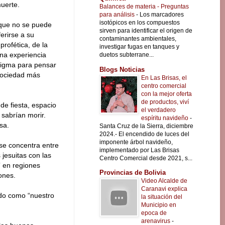
muerte.
Balances de materia - Preguntas
para análisis
-
Los marcadores
isotópicos en los compuestos
que no se puede
sirven para identificar el origen de
erirse a su
contaminantes ambientales,
rofética, de la
investigar fugas en tanques y
una experiencia
duetos subterrane...
digma para pensar
Blogs Noticias
 sociedad más
En Las Brisas, el
centro comercial
con la mejor oferta
de productos, viví
 de fiesta, espacio
el verdadero
sabrían morir.
espíritu navideño
-
sa.
Santa Cruz de la Sierra, diciembre
2024.- El encendido de luces del
imponente árbol navideño,
 se concentra entre
implementado por Las Brisas
 jesuitas con las
Centro Comercial desde 2021, s...
 en regiones
Provincias de Bolivia
ones.
Video Alcalde de
Caranavi explica
ido como “nuestro
la situación del
Municipio en
epoca de
arenavirus
-