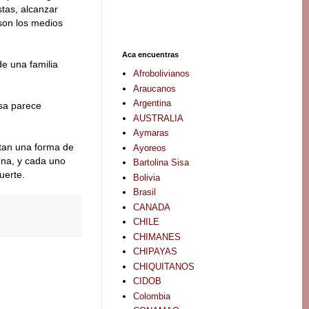
stas, alcanzar
son los medios
Aca encuentras
de una familia
Afrobolivianos
Araucanos
Argentina
osa parece
AUSTRALIA
Aymaras
ntan una forma de
Ayoreos
ena, y cada uno
Bartolina Sisa
uerte.
Bolivia
Brasil
CANADA
CHILE
CHIMANES
CHIPAYAS
CHIQUITANOS
CIDOB
Colombia