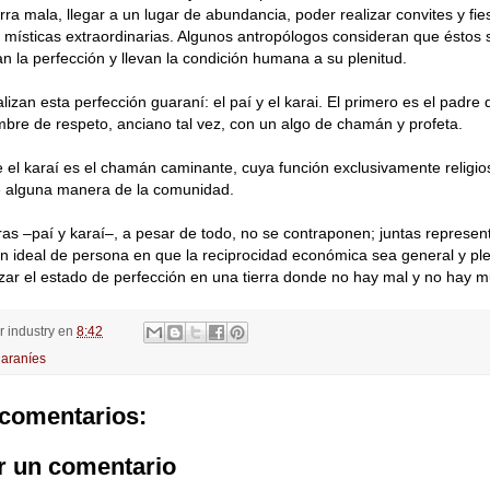
ierra mala, llegar a un lugar de abundancia, poder realizar convites y fie
 místicas extraordinarias. Algunos antropólogos consideran que éstos 
tan la perfección y llevan la condición humana a su plenitud.
lizan esta perfección guaraní: el paí y el karai. El primero es el padre 
bre de respeto, anciano tal vez, con un algo de chamán y profeta.
 el karaí es el chamán caminante, cuya función exclusivamente religi
de alguna manera de la comunidad.
ras –paí y karaí–, a pesar de todo, no se contraponen; juntas represe
n ideal de persona en que la reciprocidad económica sea general y pl
ar el estado de perfección en una tierra donde no hay mal y no hay m
or
industry
en
8:42
araníes
comentarios:
r un comentario