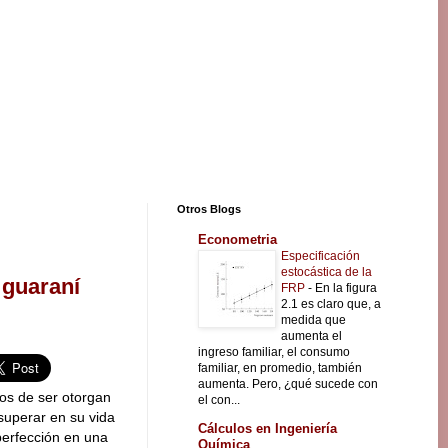
Otros Blogs
Econometria
Especificación
estocástica de la
 guaraní
FRP
-
En la figura
2.1 es claro que, a
medida que
aumenta el
ingreso familiar, el consumo
familiar, en promedio, también
aumenta. Pero, ¿qué sucede con
os de ser otorgan
el con...
superar en su vida
Cálculos en Ingeniería
perfección en una
Química