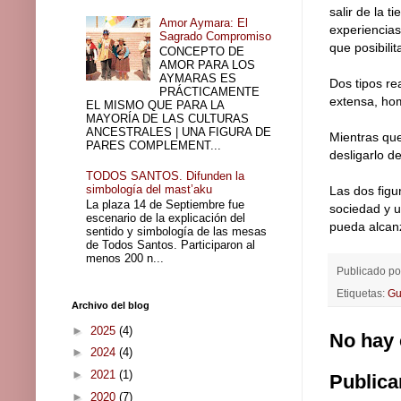
salir de la t
Amor Aymara: El
experiencias
Sagrado Compromiso
que posibili
CONCEPTO DE
AMOR PARA LOS
AYMARAS ES
Dos tipos rea
PRÁCTICAMENTE
extensa, hom
EL MISMO QUE PARA LA
MAYORÍA DE LAS CULTURAS
ANCESTRALES | UNA FIGURA DE
Mientras que
PARES COMPLEMENT...
desligarlo 
TODOS SANTOS. Difunden la
simbología del mast’aku
Las dos figu
La plaza 14 de Septiembre fue
sociedad y u
escenario de la explicación del
pueda alcanz
sentido y simbología de las mesas
de Todos Santos. Participaron al
menos 200 n...
Publicado p
Etiquetas:
Gu
Archivo del blog
►
2025
(4)
No hay 
►
2024
(4)
►
2021
(1)
Publica
►
2020
(7)