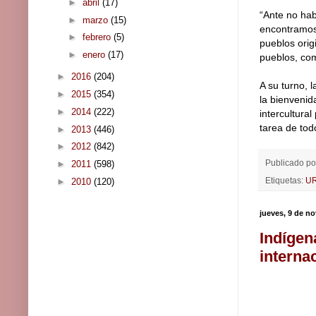
►
abril
(17)
“Ante no hab
►
marzo
(15)
encontramos 
►
febrero
(5)
pueblos orig
►
enero
(17)
pueblos, com
►
2016
(204)
A su turno, 
►
2015
(354)
la bienvenid
►
2014
(222)
intercultura
tarea de tod
►
2013
(446)
►
2012
(842)
Publicado p
►
2011
(598)
Etiquetas:
U
►
2010
(120)
jueves, 9 de n
Indígen
interna