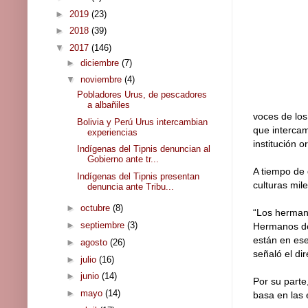
►
2019
(23)
►
2018
(39)
▼
2017
(146)
►
diciembre
(7)
▼
noviembre
(4)
Pobladores Urus, de pescadores
a albañiles
voces de los 
Bolivia y Perú Urus intercambian
que intercam
experiencias
institución 
Indígenas del Tipnis denuncian al
Gobierno ante tr...
A tiempo de 
Indígenas del Tipnis presentan
culturas mil
denuncia ante Tribu...
►
octubre
(8)
“Los hermano
►
septiembre
(3)
Hermanos de 
están en ese
►
agosto
(26)
señaló el dir
►
julio
(16)
►
junio
(14)
Por su parte
►
mayo
(14)
basa en las