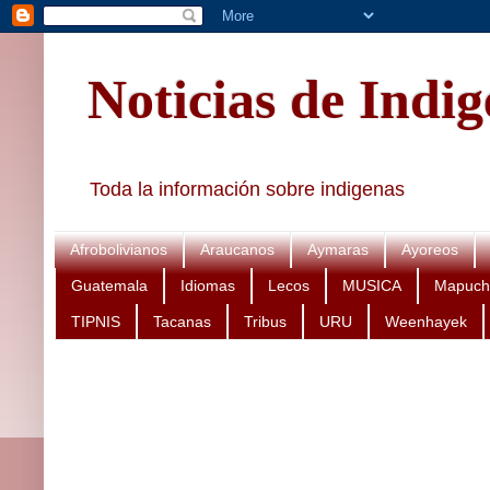
Noticias de Indi
Toda la información sobre indigenas
Afrobolivianos
Araucanos
Aymaras
Ayoreos
Guatemala
Idiomas
Lecos
MUSICA
Mapuch
TIPNIS
Tacanas
Tribus
URU
Weenhayek