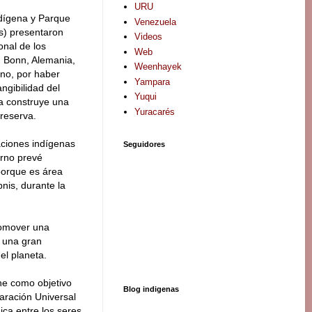
URU
Indígena y Parque
Venezuela
is) presentaron
Videos
onal de los
Web
n Bonn, Alemania,
Weenhayek
no, por haber
Yampara
angibilidad del
Yuqui
ra construye una
Yuracarés
 reserva.
aciones indígenas
Seguidores
erno prevé
 porque es área
nis, durante la
romover una
á una gran
el planeta.
ene como objetivo
Blog indigenas
laración Universal
ica entre los seres