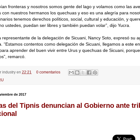
ían fronteras y nosotros somos gente del lago y volamos como las ave
con nuestros hermanos los quechuas y eso es una alegría para nosotr
inarios tenemos derechos políticos, social, cultural y educación, y que
o ustedes, puedan ser libres y también puedan volar”, dijo Yucra.
la representante de la delegación de Sicuani, Nancy Soto, expresó su 
a. “Estamos contentos como delegación de Sicuani, llegamos a este e
l para aprender del buen vivir entre Urus y quechuas de Sicuani, porque 
os”, remarcó.
or
industry
en
22:21
0 comentarios
RU
oviembre de 2017
as del Tipnis denuncian al Gobierno ante tr
cional