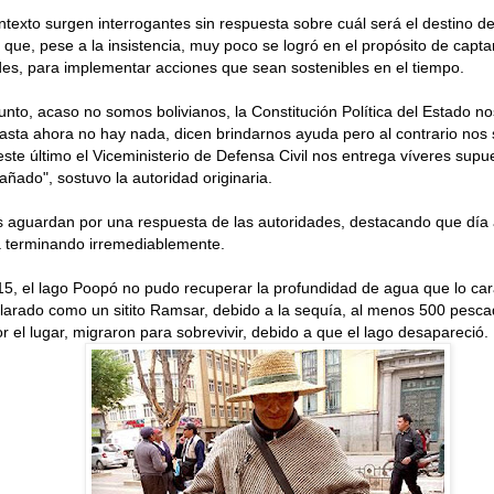
ntexto surgen interrogantes sin respuesta sobre cuál será el destino d
 que, pese a la insistencia, muy poco se logró en el propósito de capta
des, para implementar acciones que sean sostenibles en el tiempo.
nto, acaso no somos bolivianos, la Constitución Política del Estado 
asta ahora no hay nada, dicen brindarnos ayuda pero al contrario nos
este último el Viceministerio de Defensa Civil nos entrega víveres sup
ñado", sostuvo la autoridad originaria.
aguardan por una respuesta de las autoridades, destacando que día a 
 terminando irremediablemente.
5, el lago Poopó no pudo recuperar la profundidad de agua que lo car
larado como un sitito Ramsar, debido a la sequía, al menos 500 pesc
r el lugar, migraron para sobrevivir, debido a que el lago desapareció.