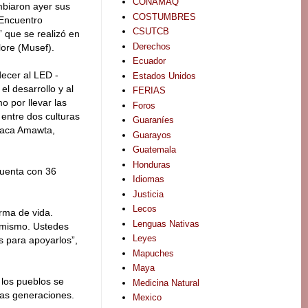
CONAMAQ
mbiaron ayer sus
COSTUMBRES
“Encuentro
CSUTCB
r” que se realizó en
Derechos
lore (Musef).
Ecuador
ecer al LED -
Estados Unidos
el desarrollo y al
FERIAS
o por llevar las
Foros
 entre dos culturas
Guaraníes
chaca Amawta,
Guarayos
Guatemala
Honduras
cuenta con 36
Idiomas
Justicia
Lecos
rma de vida.
Lenguas Nativas
o mismo. Ustedes
Leyes
s para apoyarlos”,
Mapuches
Maya
 los pueblos se
Medicina Natural
vas generaciones.
Mexico