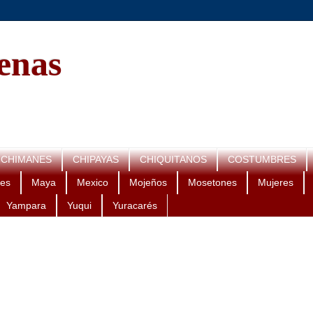
genas
CHIMANES
CHIPAYAS
CHIQUITANOS
COSTUMBRES
es
Maya
Mexico
Mojeños
Mosetones
Mujeres
Yampara
Yuqui
Yuracarés