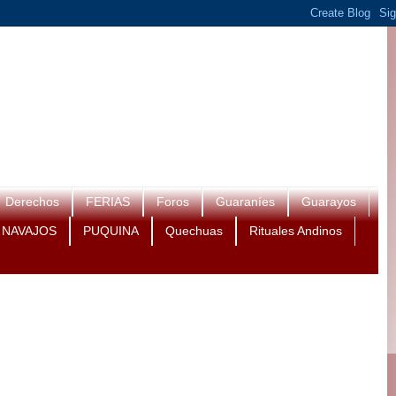
Derechos
FERIAS
Foros
Guaraníes
Guarayos
NAVAJOS
PUQUINA
Quechuas
Rituales Andinos