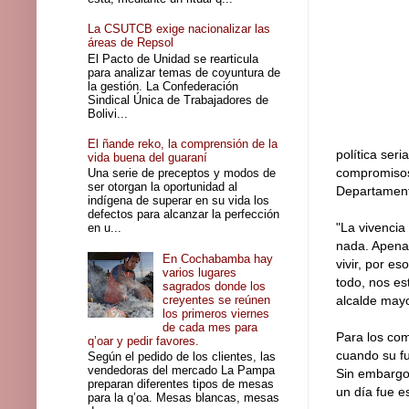
La CSUTCB exige nacionalizar las
áreas de Repsol
El Pacto de Unidad se rearticula
para analizar temas de coyuntura de
la gestión. La Confederación
Sindical Única de Trabajadores de
Bolivi...
El ñande reko, la comprensión de la
política ser
vida buena del guaraní
compromisos
Una serie de preceptos y modos de
ser otorgan la oportunidad al
Departament
indígena de superar en su vida los
defectos para alcanzar la perfección
"La vivencia
en u...
nada. Apena
En Cochabamba hay
vivir, por e
varios lugares
todo, nos es
sagrados donde los
creyentes se reúnen
alcalde may
los primeros viernes
de cada mes para
Para los com
q’oar y pedir favores.
cuando su fu
Según el pedido de los clientes, las
vendedoras del mercado La Pampa
Sin embargo,
preparan diferentes tipos de mesas
un día fue e
para la q’oa. Mesas blancas, mesas