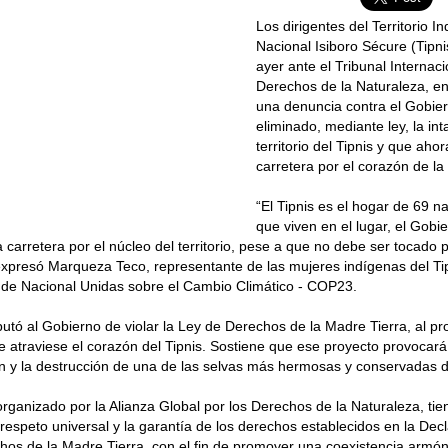
Los dirigentes del Territorio 
Nacional Isiboro Sécure (Tipn
ayer ante el Tribunal Internaci
Derechos de la Naturaleza, e
una denuncia contra el Gobier
eliminado, mediante ley, la int
territorio del Tipnis y que aho
carretera por el corazón de la
“El Tipnis es el hogar de 69 n
que viven en el lugar, el Gobi
a carretera por el núcleo del territorio, pese a que no debe ser tocado
expresó Marqueza Teco, representante de las mujeres indígenas del Tip
 de Nacional Unidas sobre el Cambio Climático - COP23.
tó al Gobierno de violar la Ley de Derechos de la Madre Tierra, al p
e atraviese el corazón del Tipnis. Sostiene que ese proyecto provocar
n y la destrucción de una de las selvas más hermosas y conservadas d
 organizado por la Alianza Global por los Derechos de la Naturaleza, ti
respeto universal y la garantía de los derechos establecidos en la Dec
hos de la Madre Tierra, con el fin de promover una coexistencia armón