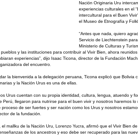
Nación Originaria Uru interca
experiencias culturales en el 
intercultural para el Buen Vivi
el Museo de Etnografía y Folk
“Antes que nada, quiero agrad
Servicio de Liechtenstein para 
Ministerio de Culturas y Turism
pueblos y las instituciones para contribuir al Vivir Bien, ahora reunidos
biaran experiencias”, dijo Isaac Ticona, director de la Fundación Ma
organizadora del encuentro.
dar la bienvenida a la delegación peruana, Ticona explicó que Bolivia 
enarias y la Nación Urus es una de ellas.
s Urus cuentan con su propia identidad, cultura, lengua, atuendo y fo
Perú, llegaron para nutrirse para el buen vivir y nosotros haremos l
 proceso de ser fuertes y ser nación como los Urus y nosotros estamo
ector de la fundación.
, el mallku de la Nación Uru, Lorenzo Yucra, afirmó que el Vivir Bien de
 enseñanzas de los ancestros y eso debe ser recuperado para las nue