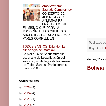
Amor Aymara: El
Sagrado Compromiso
CONCEPTO DE
AMOR PARA LOS
AYMARAS ES
PRÁCTICAMENTE
EL MISMO QUE PARA LA
MAYORÍA DE LAS CULTURAS
ANCESTRALES | UNA FIGURA DE
PARES COMPLEMENT...
Publicado p
TODOS SANTOS. Difunden la
Etiquetas:
U
simbología del mast’aku
La plaza 14 de Septiembre fue
escenario de la explicación del
viernes, 10 de
sentido y simbología de las mesas
de Todos Santos. Participaron al
Bolivia
menos 200 n...
Archivo del blog
►
2025
(4)
►
2024
(4)
►
2021
(1)
►
2020
(7)