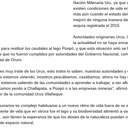
Nación Milenaria Uru, ya que a
existen condiciones de vida en
más aún cuando el estado del
mejoró de ninguna manera de
sequía registrada el 2015.
Autoridades originarias Urus,
la actualidad no se haya enc
ia para restituir los caudales al lago Poopó, y que esta situación solo s
 que no fueron cumplidos por autoridades del Gobierno Nacional, co
al de Oruro.
 es muy triste de los Urus, esto todos lo saben, nuestras autoridades 
s estamos viviendo, nosotros pescábamos, cazábamos, ahora no hay 
so estamos saliendo de las comunidades a aprender a trabajar, a ser al
tamos yendo a Challapata, a Poopó o a las empresas mineras", afirmó
or de la comunidad Urus Vilañeque.
unarios es complejo habituarse a un nuevo ritmo de vida fuera de su
ente de vida que en otrora fue el lago y su biodiversidad alimentó a v
 aún tienen la esperanza de que los dioses de la naturaleza puedan co
ste espacio natural.