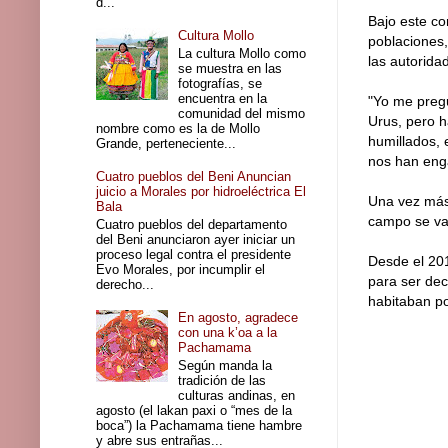
d...
Bajo este co
Cultura Mollo
poblaciones,
La cultura Mollo como
las autorida
se muestra en las
fotografías, se
encuentra en la
"Yo me pregu
comunidad del mismo
Urus, pero h
nombre como es la de Mollo
humillados, 
Grande, perteneciente...
nos han enga
Cuatro pueblos del Beni Anuncian
juicio a Morales por hidroeléctrica El
Una vez más 
Bala
campo se va
Cuatro pueblos del departamento
del Beni anunciaron ayer iniciar un
proceso legal contra el presidente
Desde el 201
Evo Morales, por incumplir el
para ser dec
derecho...
habitaban po
En agosto, agradece
con una k’oa a la
Pachamama
Según manda la
tradición de las
culturas andinas, en
agosto (el lakan paxi o “mes de la
boca”) la Pachamama tiene hambre
y abre sus entrañas...