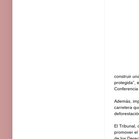
construir un
protegida”, 
Conferencia
Además, impu
carretera qu
deforestació
El Tribunal,
promover el 
de los Derec