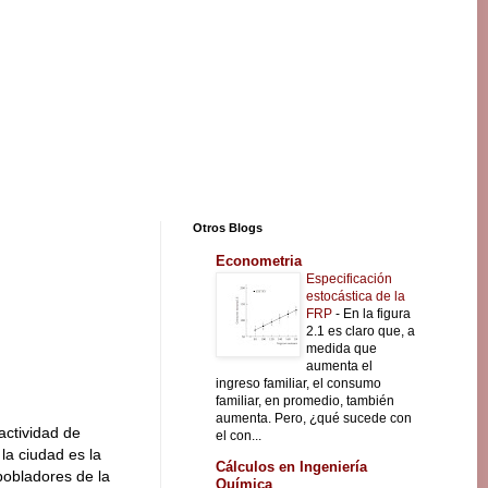
Otros Blogs
Econometria
Especificación
estocástica de la
FRP
-
En la figura
2.1 es claro que, a
medida que
aumenta el
ingreso familiar, el consumo
familiar, en promedio, también
aumenta. Pero, ¿qué sucede con
actividad de
el con...
la ciudad es la
Cálculos en Ingeniería
pobladores de la
Química