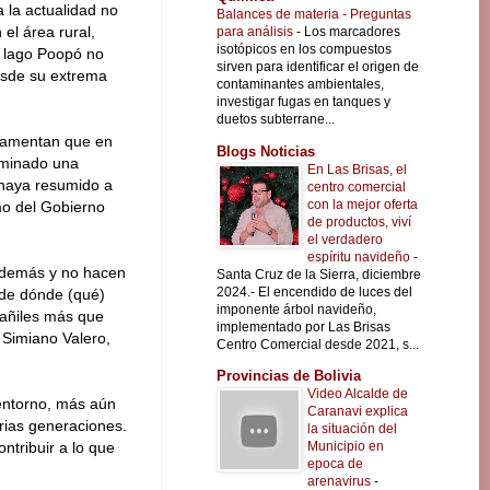
 la actualidad no
Balances de materia - Preguntas
 el área rural,
para análisis
-
Los marcadores
isotópicos en los compuestos
 lago Poopó no
sirven para identificar el origen de
sde su extrema
contaminantes ambientales,
investigar fugas en tanques y
duetos subterrane...
 lamentan que en
Blogs Noticias
aminado una
En Las Brisas, el
e haya resumido a
centro comercial
con la mejor oferta
mo del Gobierno
de productos, viví
el verdadero
espíritu navideño
-
y demás y no hacen
Santa Cruz de la Sierra, diciembre
2024.- El encendido de luces del
de dónde (qué)
imponente árbol navideño,
bañiles más que
implementado por Las Brisas
 Simiano Valero,
Centro Comercial desde 2021, s...
Provincias de Bolivia
Video Alcalde de
 entorno, más aún
Caranavi explica
arias generaciones.
la situación del
Municipio en
ntribuir a lo que
epoca de
arenavirus
-