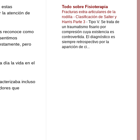
e estas
Todo sobre Fisioterapia
Fracturas extra-articulares de la
r la atención de
rodilla - Clasificación de Salter y
Harris Parte 3
-
Tipo V. Se trata de
un traumatismo fisario por
nos reconoce como
compresión cuya existencia es
controvertida. El diagnóstico es
 sentimos
siempre retrospectivo por la
uestamente, pero
aparición de ci...
día la vida en el
acterizaba incluso
adores que