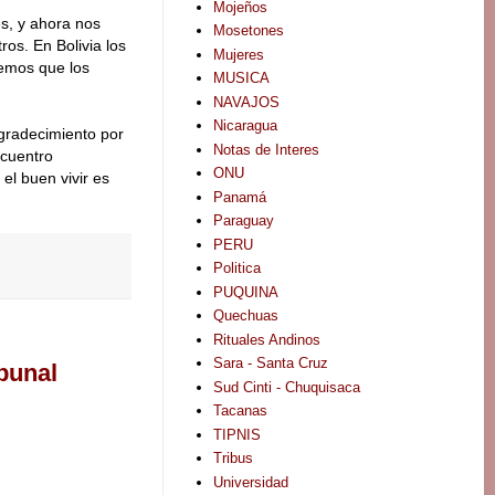
Mojeños
s, y ahora nos
Mosetones
os. En Bolivia los
Mujeres
remos que los
MUSICA
NAVAJOS
Nicaragua
agradecimiento por
Notas de Interes
ncuentro
ONU
el buen vivir es
Panamá
Paraguay
PERU
Politica
PUQUINA
Quechuas
Rituales Andinos
Sara - Santa Cruz
ibunal
Sud Cinti - Chuquisaca
Tacanas
TIPNIS
Tribus
Universidad