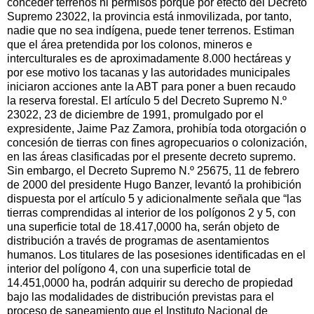
conceder terrenos ni permisos porque por efecto del Decreto
Supremo 23022, la provincia está inmovilizada, por tanto,
nadie que no sea indígena, puede tener terrenos. Estiman
que el área pretendida por los colonos, mineros e
interculturales es de aproximadamente 8.000 hectáreas y
por ese motivo los tacanas y las autoridades municipales
iniciaron acciones ante la ABT para poner a buen recaudo
la reserva forestal. El artículo 5 del Decreto Supremo N.º
23022, 23 de diciembre de 1991, promulgado por el
expresidente, Jaime Paz Zamora, prohibía toda otorgación o
concesión de tierras con fines agropecuarios o colonización,
en las áreas clasificadas por el presente decreto supremo.
Sin embargo, el Decreto Supremo N.º 25675, 11 de febrero
de 2000 del presidente Hugo Banzer, levantó la prohibición
dispuesta por el artículo 5 y adicionalmente señala que “las
tierras comprendidas al interior de los polígonos 2 y 5, con
una superficie total de 18.417,0000 ha, serán objeto de
distribución a través de programas de asentamientos
humanos. Los titulares de las posesiones identificadas en el
interior del polígono 4, con una superficie total de
14.451,0000 ha, podrán adquirir su derecho de propiedad
bajo las modalidades de distribución previstas para el
proceso de saneamiento que el Instituto Nacional de