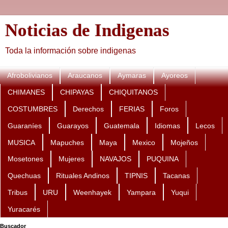
Noticias de Indigenas
Toda la información sobre indigenas
Afrobolivianos
Araucanos
Aymaras
Ayoreos
CHIMANES
CHIPAYAS
CHIQUITANOS
COSTUMBRES
Derechos
FERIAS
Foros
Guaraníes
Guarayos
Guatemala
Idiomas
Lecos
MUSICA
Mapuches
Maya
Mexico
Mojeños
Mosetones
Mujeres
NAVAJOS
PUQUINA
Quechuas
Rituales Andinos
TIPNIS
Tacanas
Tribus
URU
Weenhayek
Yampara
Yuqui
Yuracarés
Buscador