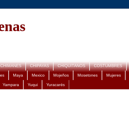
genas
CHIMANES
CHIPAYAS
CHIQUITANOS
COSTUMBRES
es
Maya
Mexico
Mojeños
Mosetones
Mujeres
Yampara
Yuqui
Yuracarés