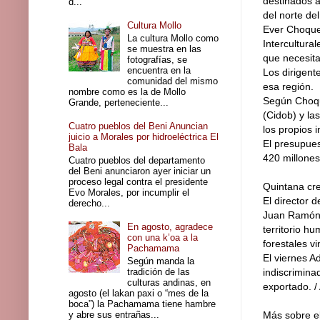
destinados a
d...
del norte d
Cultura Mollo
Ever Choque
La cultura Mollo como
Intercultura
se muestra en las
que necesita
fotografías, se
encuentra en la
Los dirigent
comunidad del mismo
esa región.
nombre como es la de Mollo
Según Choque
Grande, perteneciente...
(Cidob) y l
Cuatro pueblos del Beni Anuncian
los propios 
juicio a Morales por hidroeléctrica El
El presupues
Bala
420 millones
Cuatro pueblos del departamento
del Beni anunciaron ayer iniciar un
proceso legal contra el presidente
Quintana cre
Evo Morales, por incumplir el
El director 
derecho...
Juan Ramón Q
En agosto, agradece
territorio h
con una k’oa a la
forestales vi
Pachamama
El viernes A
Según manda la
tradición de las
indiscrimina
culturas andinas, en
exportado. /
agosto (el lakan paxi o “mes de la
boca”) la Pachamama tiene hambre
y abre sus entrañas...
Más sobre e