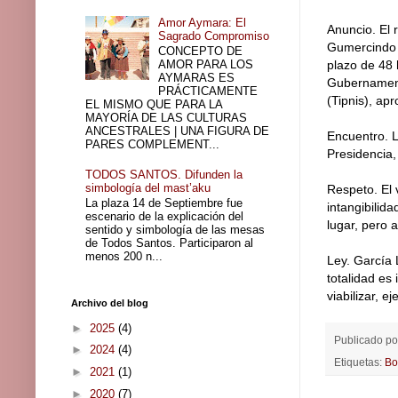
Amor Aymara: El
Anuncio. El
Sagrado Compromiso
Gumercindo B
CONCEPTO DE
AMOR PARA LOS
plazo de 48 
AYMARAS ES
Gubernamenta
PRÁCTICAMENTE
(Tipnis), ap
EL MISMO QUE PARA LA
MAYORÍA DE LAS CULTURAS
ANCESTRALES | UNA FIGURA DE
Encuentro. L
PARES COMPLEMENT...
Presidencia
TODOS SANTOS. Difunden la
simbología del mast’aku
Respeto. El 
La plaza 14 de Septiembre fue
intangibilid
escenario de la explicación del
lugar, pero 
sentido y simbología de las mesas
de Todos Santos. Participaron al
menos 200 n...
Ley. García 
totalidad es
viabilizar, e
Archivo del blog
►
2025
(4)
Publicado p
►
2024
(4)
Etiquetas:
Bo
►
2021
(1)
►
2020
(7)