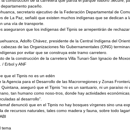
 la construcción de la carretera que partía el parque Isiboro Sécure, pa
el departamento paceño.
huanca, secretario ejecutivo de la Federación Departamental de Com
les de La Paz, señaló que existen muchos indígenas que se dedican a l
n una vía de transporte.
es aseguraron que los indígenas del Tipnis se arrepentirán de rechazar 
huanca, Adolfo Chávez, presidente de la Central Indígena del Orient
as cabezas de las Organizaciones No Gubernamentales (ONG) terminar
indígenas por evitar que se construya este tramo carretero.
to de la construcción de la carretera Villa Tunari-San Ignacio de Moxo
. / Erbol y ANF
e que el Tipnis no es un edén
de la Agencia para el Desarrollo de las Macrorregiones y Zonas Fronter
uintana, aseguró que el Tipnis “no es un santuario, ni un paraíso ni 
umano, tan humano como noso-tros, donde hay actividades económicas, 
nculadas al desarrollo".
demaf denunció que en el Tipnis no hay bosques vírgenes sino una exp
da de recursos naturales, tales como madera y fauna, sobre todo lagar
 ABI
l tema