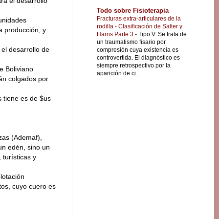
ra el desarrollo
Todo sobre Fisioterapia
Fracturas extra-articulares de la
unidades
rodilla - Clasificación de Salter y
a producción, y
Harris Parte 3
-
Tipo V. Se trata de
un traumatismo fisario por
el desarrollo de
compresión cuya existencia es
controvertida. El diagnóstico es
siempre retrospectivo por la
e Boliviano
aparición de ci...
án colgados por
s tiene es de $us
izas (Ademaf),
un edén, sino un
turísticas y
lotación
tos, cuyo cuero es