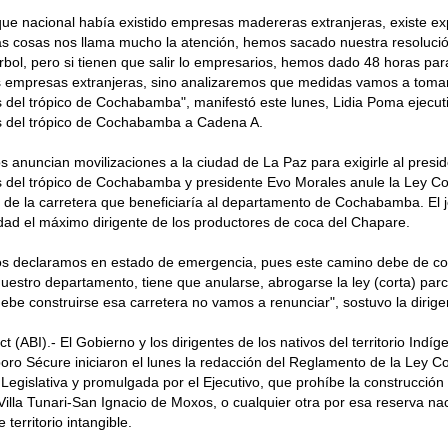
ue nacional había existido empresas madereras extranjeras, existe ex
as cosas nos llama mucho la atención, hemos sacado nuestra resoluci
árbol, pero si tienen que salir lo empresarios, hemos dado 48 horas pa
s empresas extranjeras, sino analizaremos que medidas vamos a tomar 
 del trópico de Cochabamba", manifestó este lunes, Lidia Poma ejecuti
s del trópico de Cochabamba a Cadena A.
s anuncian movilizaciones a la ciudad de La Paz para exigirle al presid
 del trópico de Cochabamba y presidente Evo Morales anule la Ley Cort
 de la carretera que beneficiaría al departamento de Cochabamba. El 
idad el máximo dirigente de los productores de coca del Chapare.
os declaramos en estado de emergencia, pues este camino debe de co
nuestro departamento, tiene que anularse, abrogarse la ley (corta) parc
 debe construirse esa carretera no vamos a renunciar", sostuvo la dirige
t (ABI).- El Gobierno y los dirigentes de los nativos del territorio Indí
boro Sécure iniciaron el lunes la redacción del Reglamento de la Ley C
Legislativa y promulgada por el Ejecutivo, que prohíbe la construcción
 Villa Tunari-San Ignacio de Moxos, o cualquier otra por esa reserva na
 territorio intangible.