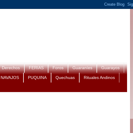
Derechos
FERIAS
Foros
Guaraníes
Guarayos
NAVAJOS
PUQUINA
Quechuas
Rituales Andinos