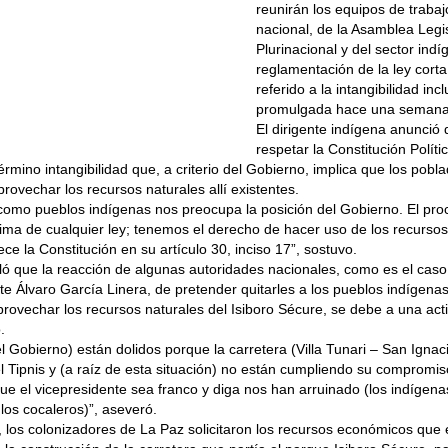
reunirán los equipos de traba
nacional, de la Asamblea Legis
Plurinacional y del sector indí
reglamentación de la ley corta
referido a la intangibilidad incl
promulgada hace una semana
El dirigente indígena anunció 
respetar la Constitución Políti
érmino intangibilidad que, a criterio del Gobierno, implica que los pobla
rovechar los recursos naturales allí existentes.
como pueblos indígenas nos preocupa la posición del Gobierno. El proc
ima de cualquier ley; tenemos el derecho de hacer uso de los recursos 
ce la Constitución en su artículo 30, inciso 17”, sostuvo.
ó que la reacción de algunas autoridades nacionales, como es el caso
te Álvaro García Linera, de pretender quitarles a los pueblos indígenas 
rovechar los recursos naturales del Isiboro Sécure, se debe a una act
.
del Gobierno) están dolidos porque la carretera (Villa Tunari – San Igna
l Tipnis y (a raíz de esta situación) no están cumpliendo su compromis
ue el vicepresidente sea franco y diga nos han arruinado (los indígen
 los cocaleros)”, aseveró.
, los colonizadores de La Paz solicitaron los recursos económicos que