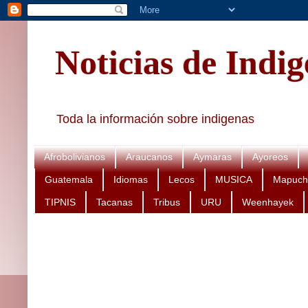
Noticias de Indi
Toda la información sobre indigenas
Afrobolivianos
Araucanos
Aymaras
Ayoreos
Guatemala
Idiomas
Lecos
MUSICA
Mapuch
TIPNIS
Tacanas
Tribus
URU
Weenhayek