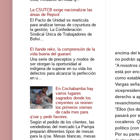
La CSUTCB exige nacionalizar las
áreas de Repsol
El Pacto de Unidad se rearticula
para analizar temas de coyuntura de
la gestión. La Confederación
Sindical Única de Trabajadores de
Bolivi...
El ñande reko, la comprensión de la
encima del t
vida buena del guaraní
no podrán ap
Una serie de preceptos y modos de
ser otorgan la oportunidad al
“A nosotros 
indígena de superar en su vida los
está por enc
defectos para alcanzar la perfección
como estable
en u...
Vargas señal
En Cochabamba hay
vicepresiden
varios lugares
derecho a ap
sagrados donde los
creyentes se reúnen
revanchismo
los primeros viernes
“Ellos (los 
de cada mes para
pasará por e
q’oar y pedir favores.
cocaleros. Q
Según el pedido de los clientes, las
vendedoras del mercado La Pampa
político (con
preparan diferentes tipos de mesas
Por su parte
para la q’oa. Mesas blancas, mesas