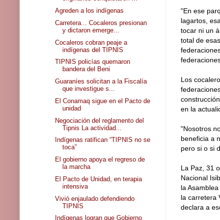
"En ese parq
Agreden a los indígenas
lagartos, es
Carretera... Cocaleros presionan
y dictaron emerge...
tocar ni un 
total de esa
Cocaleros cobran peaje a
indígenas del TIPNIS
federaciones
federacione
TIPNIS policías quemaron
bandera del Beni
Los cocalero
Guaraníes solicitan a la Fiscalía
que investigue s...
federaciones
construcción
El Conamaq sigue en el Pacto de
unidad
en la actual
Negociación del reglamento del
Tipnis La actividad...
"Nosotros n
beneficia a 
Indígenas ratifican “TIPNIS no se
toca”
pero si o si
El gobierno apoya el regreso de
la marcha
La Paz, 31 oc
Nacional Isi
El Pacto de Unidad, en terapia
intensiva
la Asamblea 
la carretera
Vivió enjaulado defendiendo
TIPNIS
declara a ese
Indígenas logran que Gobierno