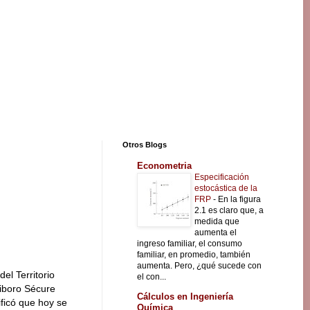
Otros Blogs
Econometria
Especificación
estocástica de la
FRP
-
En la figura
2.1 es claro que, a
medida que
aumenta el
ingreso familiar, el consumo
familiar, en promedio, también
aumenta. Pero, ¿qué sucede con
del Territorio
el con...
siboro Sécure
Cálculos en Ingeniería
ificó que hoy se
Química