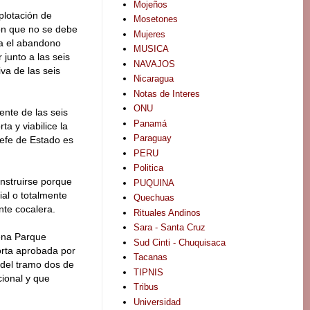
Mojeños
plotación de
Mosetones
ón que no se debe
Mujeres
ra el abandono
MUSICA
junto a las seis
NAVAJOS
va de las seis
Nicaragua
Notas de Interes
ONU
ente de las seis
Panamá
a y viabilice la
Paraguay
jefe de Estado es
PERU
Politica
nstruirse porque
PUQUINA
ial o totalmente
Quechuas
nte cocalera.
Rituales Andinos
Sara - Santa Cruz
gena Parque
Sud Cinti - Chuquisaca
orta aprobada por
Tacanas
 del tramo dos de
TIPNIS
cional y que
Tribus
Universidad