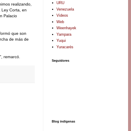
URU
nimos realizando,
Venezuela
a Ley Corta, en
Videos
en Palacio
Web
Weenhayek
informó que son
Yampara
archa de más de
Yuqui
Yuracarés
", remarcó.
Seguidores
Blog indigenas