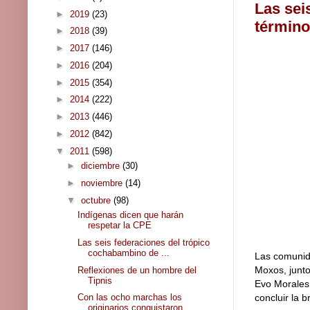
Las sei
►
2019
(23)
término
►
2018
(39)
►
2017
(146)
►
2016
(204)
►
2015
(354)
►
2014
(222)
►
2013
(446)
►
2012
(842)
▼
2011
(598)
►
diciembre
(30)
►
noviembre
(14)
▼
octubre
(98)
Indígenas dicen que harán
respetar la CPE
Las seis federaciones del trópico
cochabambino de ...
Las comunida
Moxos, junto
Reflexiones de un hombre del
Tipnis
Evo Morales 
concluir la 
Con las ocho marchas los
originarios conquistaron ...