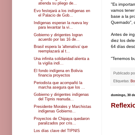
atienda su pliego de...
"Es importan
vamos tener 
Evo festejará a los indígenas en
el Palacio de Gob...
base a la pr
Quemado", de
Indígenas esperan la nueva ley
para levantar la vi...
Antes de ing
Gobierno y dirigentes logran
acuerdo por las 16 de...
diez los de
64 días desd
Brasil espera la 'altenativa' que
reemplazará al t...
"Tenemos bue
Una infinita solidaridad alienta a
la vigilia indí...
El fondo indígena en Bolivia
Publicado p
financia proyectos
Etiquetas:
Bo
Periodista que acompañó la
marcha asegura que los ...
Gobierno y dirigentes indígenas
domingo, 30 de
del Tipnis reanuda...
Reflexi
Presidente Morales y Marchistas
indígenas Gobierno...
Proyectos de Chipaya quedaron
paralizados por cris...
Los días clave del TIPNIS