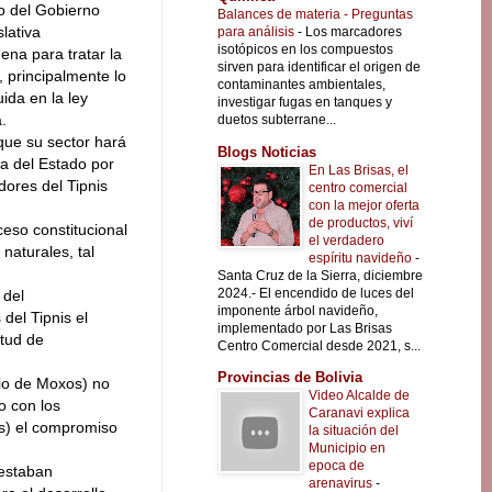
jo del Gobierno
Balances de materia - Preguntas
lativa
para análisis
-
Los marcadores
isotópicos en los compuestos
gena para tratar la
sirven para identificar el origen de
, principalmente lo
contaminantes ambientales,
uida en la ley
investigar fugas en tanques y
.
duetos subterrane...
que su sector hará
Blogs Noticias
ca del Estado por
En Las Brisas, el
dores del Tipnis
centro comercial
con la mejor oferta
de productos, viví
eso constitucional
el verdadero
naturales, tal
espíritu navideño
-
Santa Cruz de la Sierra, diciembre
2024.- El encendido de luces del
 del
imponente árbol navideño,
del Tipnis el
implementado por Las Brisas
itud de
Centro Comercial desde 2021, s...
Provincias de Bolivia
cio de Moxos) no
Video Alcalde de
o con los
Caranavi explica
as) el compromiso
la situación del
Municipio en
epoca de
 estaban
arenavirus
-