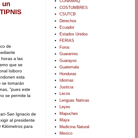
CONAMAQ
e un
COSTUMBRES
 TIPNIS
CSUTCB
Derechos
Ecuador
Estados Unidos
FERIAS
ico de
Foros
ediante
Guaraníes
 horas a las
Guarayos
ismo que se
Guatemala
nal Isiboro
Honduras
andonen esta
Idiomas
io se tomarán
Justicia
mas, "pues este
Lecos
 no se permite la
Lenguas Nativas
Leyes
Mapuches
ari-San Ignacio de
xigir al presidente
Maya
0 Kilómetros para
Medicina Natural
Mexico