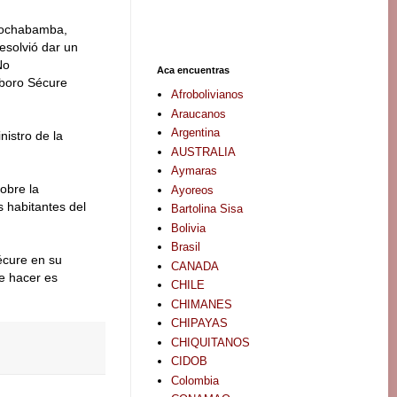
 Cochabamba,
esolvió dar un
No
Aca encuentras
iboro Sécure
Afrobolivianos
Araucanos
Argentina
nistro de la
AUSTRALIA
Aymaras
obre la
Ayoreos
s habitantes del
Bartolina Sisa
Bolivia
Brasil
Sécure en su
CANADA
de hacer es
CHILE
CHIMANES
CHIPAYAS
CHIQUITANOS
CIDOB
Colombia