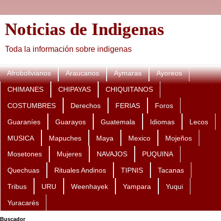
Noticias de Indigenas
Toda la información sobre indigenas
Afrobolivianos
Araucanos
Aymaras
Ayoreos
CHIMANES
CHIPAYAS
CHIQUITANOS
COSTUMBRES
Derechos
FERIAS
Foros
Guaraníes
Guarayos
Guatemala
Idiomas
Lecos
MUSICA
Mapuches
Maya
Mexico
Mojeños
Mosetones
Mujeres
NAVAJOS
PUQUINA
Quechuas
Rituales Andinos
TIPNIS
Tacanas
Tribus
URU
Weenhayek
Yampara
Yuqui
Yuracarés
Buscador