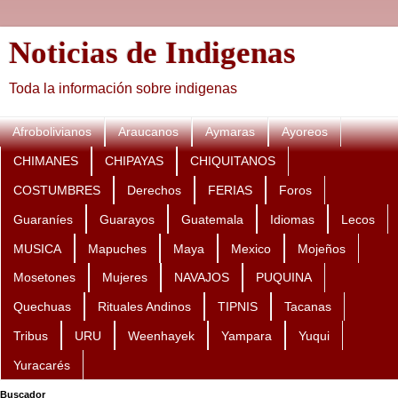
Noticias de Indigenas
Toda la información sobre indigenas
Afrobolivianos
Araucanos
Aymaras
Ayoreos
CHIMANES
CHIPAYAS
CHIQUITANOS
COSTUMBRES
Derechos
FERIAS
Foros
Guaraníes
Guarayos
Guatemala
Idiomas
Lecos
MUSICA
Mapuches
Maya
Mexico
Mojeños
Mosetones
Mujeres
NAVAJOS
PUQUINA
Quechuas
Rituales Andinos
TIPNIS
Tacanas
Tribus
URU
Weenhayek
Yampara
Yuqui
Yuracarés
Buscador