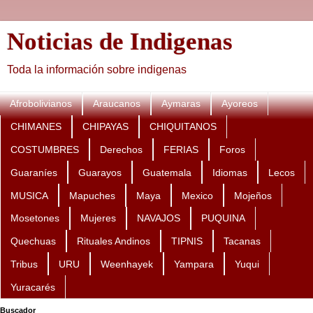
Noticias de Indigenas
Toda la información sobre indigenas
Afrobolivianos
Araucanos
Aymaras
Ayoreos
CHIMANES
CHIPAYAS
CHIQUITANOS
COSTUMBRES
Derechos
FERIAS
Foros
Guaraníes
Guarayos
Guatemala
Idiomas
Lecos
MUSICA
Mapuches
Maya
Mexico
Mojeños
Mosetones
Mujeres
NAVAJOS
PUQUINA
Quechuas
Rituales Andinos
TIPNIS
Tacanas
Tribus
URU
Weenhayek
Yampara
Yuqui
Yuracarés
Buscador