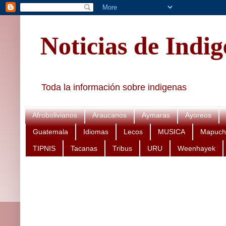
Noticias de Indi
Toda la información sobre indigenas
Afrobolivianos
Araucanos
Aymaras
Ayoreos
Guatemala
Idiomas
Lecos
MUSICA
Mapuch
TIPNIS
Tacanas
Tribus
URU
Weenhayek