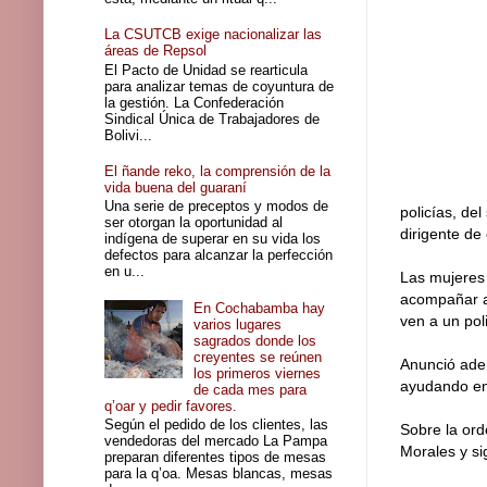
La CSUTCB exige nacionalizar las
áreas de Repsol
El Pacto de Unidad se rearticula
para analizar temas de coyuntura de
la gestión. La Confederación
Sindical Única de Trabajadores de
Bolivi...
El ñande reko, la comprensión de la
vida buena del guaraní
Una serie de preceptos y modos de
policías, de
ser otorgan la oportunidad al
dirigente de
indígena de superar en su vida los
defectos para alcanzar la perfección
en u...
Las mujeres 
acompañar a 
En Cochabamba hay
ven a un poli
varios lugares
sagrados donde los
creyentes se reúnen
Anunció ade
los primeros viernes
ayudando en
de cada mes para
q’oar y pedir favores.
Según el pedido de los clientes, las
Sobre la ord
vendedoras del mercado La Pampa
Morales y si
preparan diferentes tipos de mesas
para la q’oa. Mesas blancas, mesas