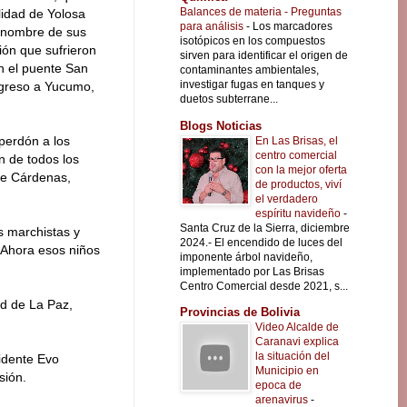
Balances de materia - Preguntas
lidad de Yolosa
para análisis
-
Los marcadores
a nombre de sus
isotópicos en los compuestos
ión que sufrieron
sirven para identificar el origen de
n el puente San
contaminantes ambientales,
investigar fugas en tanques y
ngreso a Yucumo,
duetos subterrane...
Blogs Noticias
perdón a los
En Las Brisas, el
centro comercial
n de todos los
con la mejor oferta
upe Cárdenas,
de productos, viví
el verdadero
espíritu navideño
-
Santa Cruz de la Sierra, diciembre
s marchistas y
2024.- El encendido de luces del
"Ahora esos niños
imponente árbol navideño,
implementado por Las Brisas
Centro Comercial desde 2021, s...
d de La Paz,
Provincias de Bolivia
Video Alcalde de
Caranavi explica
la situación del
sidente Evo
Municipio en
sión.
epoca de
arenavirus
-