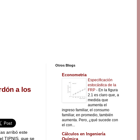
Otros Blogs
Econometria
Especificación
estocástica de la
rdón a los
FRP
-
En la figura
2.1 es claro que, a
medida que
aumenta el
ingreso familiar, el consumo
familiar, en promedio, también
aumenta. Pero, ¿qué sucede con
el con...
as arribó este
Cálculos en Ingeniería
el TIPNIS, que se
Química