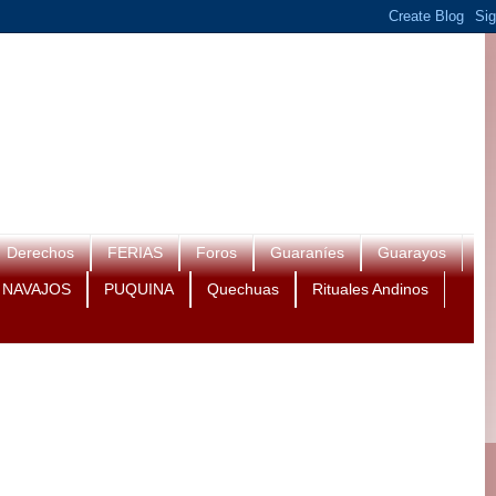
Derechos
FERIAS
Foros
Guaraníes
Guarayos
NAVAJOS
PUQUINA
Quechuas
Rituales Andinos