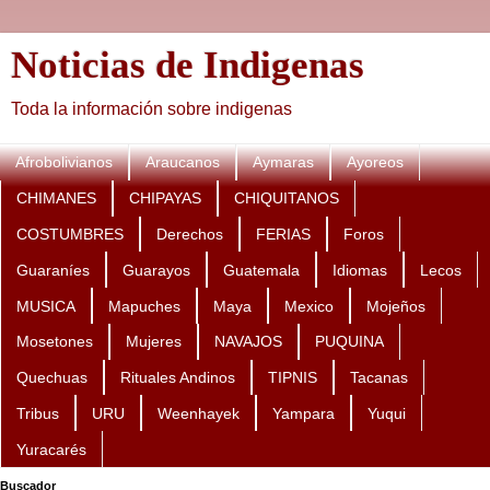
Noticias de Indigenas
Toda la información sobre indigenas
Afrobolivianos
Araucanos
Aymaras
Ayoreos
CHIMANES
CHIPAYAS
CHIQUITANOS
COSTUMBRES
Derechos
FERIAS
Foros
Guaraníes
Guarayos
Guatemala
Idiomas
Lecos
MUSICA
Mapuches
Maya
Mexico
Mojeños
Mosetones
Mujeres
NAVAJOS
PUQUINA
Quechuas
Rituales Andinos
TIPNIS
Tacanas
Tribus
URU
Weenhayek
Yampara
Yuqui
Yuracarés
Buscador