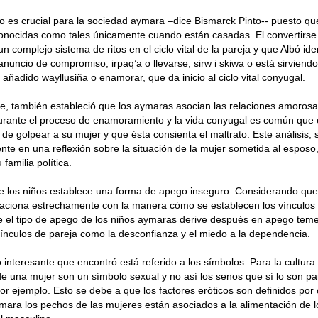
o es crucial para la sociedad aymara –dice Bismarck Pinto-- puesto qu
onocidas como tales únicamente cuando están casadas. El convertirse 
n complejo sistema de ritos en el ciclo vital de la pareja y que Albó ide
 anuncio de compromiso; irpaq’a o llevarse; sirw i skiwa o está sirviend
 añadido wayllusiña o enamorar, que da inicio al ciclo vital conyugal.
te, también estableció que los aymaras asocian las relaciones amorosas
urante el proceso de enamoramiento y la vida conyugal es común que e
de golpear a su mujer y que ésta consienta el maltrato. Este análisis,
te en una reflexión sobre la situación de la mujer sometida al esposo,
 familia política.
e los niños establece una forma de apego inseguro. Considerando que
laciona estrechamente con la manera cómo se establecen los vínculos
e el tipo de apego de los niños aymaras derive después en apego tem
ínculos de pareja como la desconfianza y el miedo a la dependencia.
 interesante que encontró está referido a los símbolos. Para la cultur
 de una mujer son un símbolo sexual y no así los senos que sí lo son par
por ejemplo. Esto se debe a que los factores eróticos son definidos por
ara los pechos de las mujeres están asociados a la alimentación de l