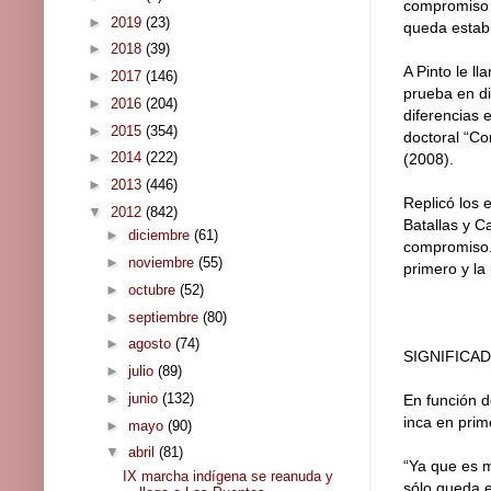
compromiso s
►
2019
(23)
queda establ
►
2018
(39)
A Pinto le l
►
2017
(146)
prueba en di
►
2016
(204)
diferencias 
►
2015
(354)
doctoral “Co
►
2014
(222)
(2008).
►
2013
(446)
Replicó los 
▼
2012
(842)
Batallas y 
►
diciembre
(61)
compromiso. 
►
noviembre
(55)
primero y la 
►
octubre
(52)
►
septiembre
(80)
►
agosto
(74)
SIGNIFICA
►
julio
(89)
►
junio
(132)
En función d
inca en prim
►
mayo
(90)
▼
abril
(81)
“Ya que es m
IX marcha indígena se reanuda y
sólo queda e