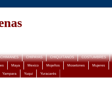
genas
CHIMANES
CHIPAYAS
CHIQUITANOS
COSTUMBRES
es
Maya
Mexico
Mojeños
Mosetones
Mujeres
Yampara
Yuqui
Yuracarés