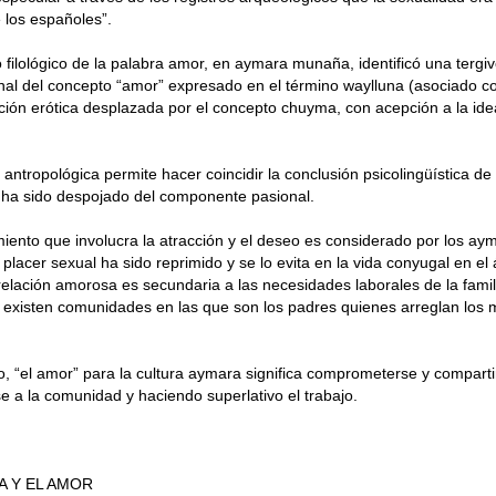
e los españoles”.
o filológico de la palabra amor, en aymara munaña, identificó una tergi
inal del concepto “amor” expresado en el término waylluna (asociado con
ión erótica desplazada por el concepto chuyma, con acepción a la ide
 antropológica permite hacer coincidir la conclusión psicolingüística de
 ha sido despojado del componente pasional.
ento que involucra la atracción y el deseo es considerado por los a
 placer sexual ha sido reprimido y se lo evita en la vida conyugal en el 
la relación amorosa es secundaria a las necesidades laborales de la fami
existen comunidades en las que son los padres quienes arreglan los 
 “el amor” para la cultura aymara significa comprometerse y compartir
 a la comunidad y haciendo superlativo el trabajo.
A Y EL AMOR