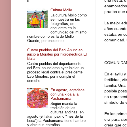
una fiesta, 
d...
enamorados d
Cultura Mollo
prueba que d
La cultura Mollo como
se muestra en las
La mejor eda
fotografías, se
encuentra en la
años cuando 
comunidad del mismo
estaba en co
nombre como es la de Mollo
comunidad. C
Grande, perteneciente...
Cuatro pueblos del Beni Anuncian
juicio a Morales por hidroeléctrica El
Bala
COMUNIDAD
Cuatro pueblos del departamento
del Beni anunciaron ayer iniciar un
proceso legal contra el presidente
En el ayllu 
Evo Morales, por incumplir el
fertilidad, 
derecho...
familia. Una
En agosto, agradece
posible post
con una k’oa a la
no represent
Pachamama
símbolo de vi
Según manda la
tradición de las
culturas andinas, en
En las prime
agosto (el lakan paxi o “mes de la
era para sie
boca”) la Pachamama tiene hambre
y abre sus entrañas...
creía que o