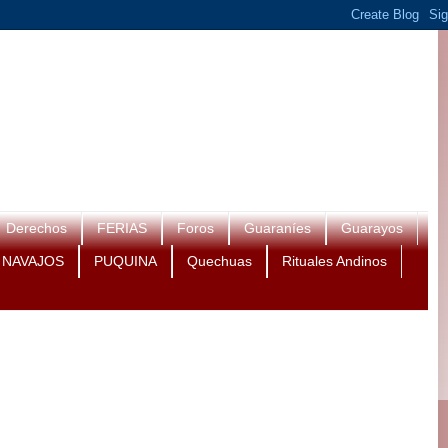
Derechos
FERIAS
Foros
Guaraníes
Guarayos
NAVAJOS
PUQUINA
Quechuas
Rituales Andinos