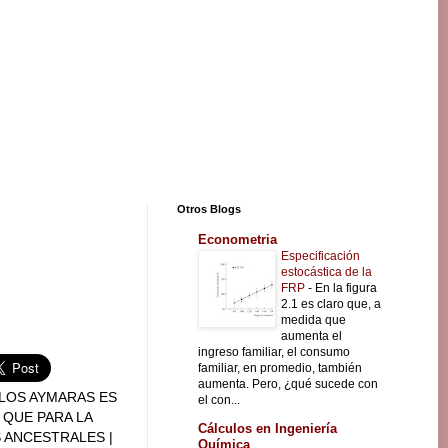
Otros Blogs
Econometria
Especificación
estocástica de la
FRP
-
En la figura
2.1 es claro que, a
medida que
aumenta el
ingreso familiar, el consumo
familiar, en promedio, también
aumenta. Pero, ¿qué sucede con
LOS AYMARAS ES
el con...
 QUE PARA LA
Cálculos en Ingeniería
 ANCESTRALES |
Química