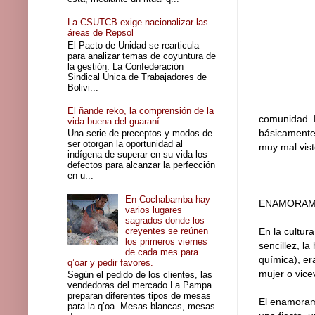
La CSUTCB exige nacionalizar las
áreas de Repsol
El Pacto de Unidad se rearticula
para analizar temas de coyuntura de
la gestión. La Confederación
Sindical Única de Trabajadores de
Bolivi...
El ñande reko, la comprensión de la
comunidad. E
vida buena del guaraní
básicamente 
Una serie de preceptos y modos de
ser otorgan la oportunidad al
muy mal vist
indígena de superar en su vida los
defectos para alcanzar la perfección
en u...
En Cochabamba hay
ENAMORAM
varios lugares
sagrados donde los
creyentes se reúnen
En la cultura
los primeros viernes
sencillez, l
de cada mes para
química), e
q’oar y pedir favores.
mujer o vice
Según el pedido de los clientes, las
vendedoras del mercado La Pampa
preparan diferentes tipos de mesas
El enamoram
para la q’oa. Mesas blancas, mesas