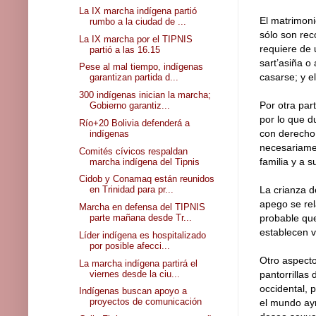
La IX marcha indígena partió
El matrimoni
rumbo a la ciudad de ...
sólo son rec
La IX marcha por el TIPNIS
requiere de u
partió a las 16.15
sart’asiña o
Pese al mal tiempo, indígenas
casarse; y el
garantizan partida d...
300 indígenas inician la marcha;
Por otra par
Gobierno garantiz...
por lo que d
Río+20 Bolivia defenderá a
con derecho 
indígenas
necesariamen
Comités cívicos respaldan
familia y a su
marcha indígena del Tipnis
Cidob y Conamaq están reunidos
en Trinidad para pr...
La crianza d
apego se re
Marcha en defensa del TIPNIS
parte mañana desde Tr...
probable qu
establecen v
Líder indígena es hospitalizado
por posible afecci...
Otro aspecto
La marcha indígena partirá el
viernes desde la ciu...
pantorrillas
occidental, 
Indígenas buscan apoyo a
proyectos de comunicación
el mundo aym