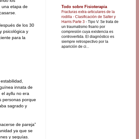
ando los
, una etapa de
Todo sobre Fisioterapia
Fracturas extra-articulares de la
casarse.
rodilla - Clasificación de Salter y
Harris Parte 3
-
Tipo V. Se trata de
después de los 30
un traumatismo fisario por
y psicológica y
compresión cuya existencia es
controvertida. El diagnóstico es
ciente para la
siempre retrospectivo por la
aparición de ci...
estabilidad,
nguínea innata de
el ayllu no era
ras personas porque
raba sagrado y
“hacerse de pareja”
munidad ya que se
nes y sequías.