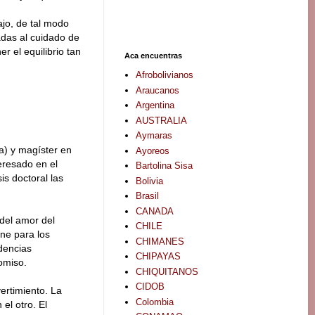
ajo, de tal modo
nadas al cuidado de
er el equilibrio tan
Aca encuentras
Afrobolivianos
Araucanos
Argentina
AUSTRALIA
Aymaras
a) y magíster en
Ayoreos
teresado en el
Bartolina Sisa
is doctoral las
Bolivia
Brasil
CANADA
 del amor del
CHILE
ene para los
CHIMANES
dencias
CHIPAYAS
omiso.
CHIQUITANOS
CIDOB
vertimiento. La
Colombia
el otro. El