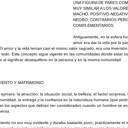
UNA FIGURA DE PARES CO
MUY SIMILAR A LOS VALOR
MACHO, POSITIVO-NEGATIV
NEGRO; CONTRARIOS PER
COMPLEMENTARIOS.
Antiguamente, en la esfera h
amor era dar la vida por la pare
l amor y la vida tenían casi el mismo valor sagrado; era una inversión, 
todo. Este concepto sigue vigente en las comunidades donde estar solo
o al significar desequilibrio en la persona y en la misma comunidad.
IENTO Y MATRIMONIO
 aymara, la atracción, la situación social, la belleza, el factor sorpresa,
a humildad, la entrega y la confianza en la naturaleza humana (que podr
ran los aspectos que debían ser considerados cuando un hombre se 
versa.
iento no era muy evidente y duraba bastante poco, prácticamente el