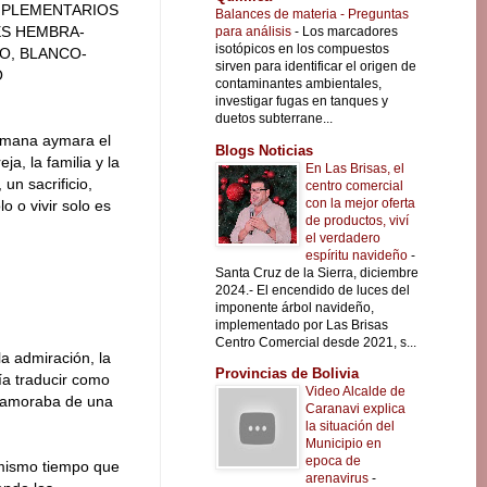
MPLEMENTARIOS
Balances de materia - Preguntas
ES HEMBRA-
para análisis
-
Los marcadores
isotópicos en los compuestos
O, BLANCO-
sirven para identificar el origen de
O
contaminantes ambientales,
investigar fugas en tanques y
duetos subterrane...
umana aymara el
Blogs Noticias
ja, la familia y la
En Las Brisas, el
un sacrificio,
centro comercial
con la mejor oferta
 o vivir solo es
de productos, viví
el verdadero
espíritu navideño
-
Santa Cruz de la Sierra, diciembre
2024.- El encendido de luces del
imponente árbol navideño,
implementado por Las Brisas
Centro Comercial desde 2021, s...
 la admiración, la
Provincias de Bolivia
ía traducir como
Video Alcalde de
enamoraba de una
Caranavi explica
la situación del
Municipio en
epoca de
 mismo tiempo que
arenavirus
-