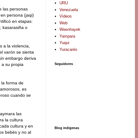
URU
e las personas
Venezuela
en persona (jaqi)
Videos
ntificó en etapas:
Web
o; kasarasiña o
Weenhayek
Yampara
Yuqui
 a la violencia,
Yuracarés
l varón se sienta
 sin embargo deriva
Seguidores
 a su propia
 la forma de
 amorosos, es
eroso cuando se
a aymara las
a la cultura
 cada cultura y en
Blog indigenas
os bebés y no al