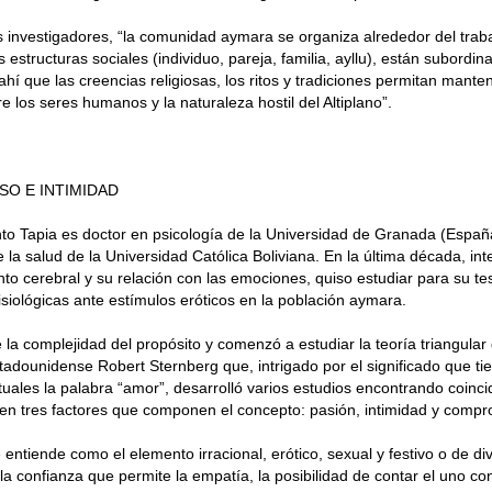
 investigadores, “la comunidad aymara se organiza alrededor del trab
s estructuras sociales (individuo, pareja, familia, ayllu), están subordi
 ahí que las creencias religiosas, los ritos y tradiciones permitan manten
re los seres humanos y la naturaleza hostil del Altiplano”.
O E INTIMIDAD
to Tapia es doctor en psicología de la Universidad de Granada (Españ
e la salud de la Universidad Católica Boliviana. En la última década, in
to cerebral y su relación con las emociones, quiso estudiar para su tes
isiológicas ante estímulos eróticos en la población aymara.
e la complejidad del propósito y comenzó a estudiar la teoría triangular
tadounidense Robert Sternberg que, intrigado por el significado que ti
ales la palabra “amor”, desarrolló varios estudios encontrando coinci
 en tres factores que componen el concepto: pasión, intimidad y compr
 entiende como el elemento irracional, erótico, sexual y festivo o de di
la confianza que permite la empatía, la posibilidad de contar el uno con 