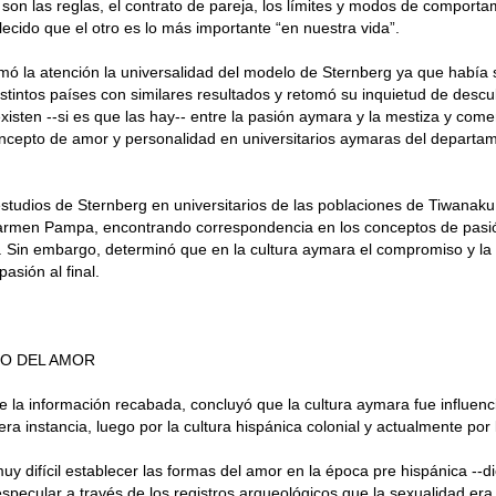
on las reglas, el contrato de pareja, los límites y modos de comport
ecido que el otro es lo más importante “en nuestra vida”.
lamó la atención la universalidad del modelo de Sternberg ya que había 
stintos países con similares resultados y retomó su inquietud de descu
existen --si es que las hay-- entre la pasión aymara y la mestiza y come
ncepto de amor y personalidad en universitarios aymaras del departa
estudios de Sternberg en universitarios de las poblaciones de Tiwanaku
Carmen Pampa, encontrando correspondencia en los conceptos de pasió
Sin embargo, determinó que en la cultura aymara el compromiso y la 
pasión al final.
DO DEL AMOR
e la información recabada, concluyó que la cultura aymara fue influenci
era instancia, luego por la cultura hispánica colonial y actualmente por 
uy difícil establecer las formas del amor en la época pre hispánica --di
specular a través de los registros arqueológicos que la sexualidad era