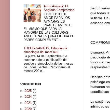
Amor Aymara: El
Según varios
Sagrado Compromiso
que todas la
CONCEPTO DE
AMOR PARA LOS
la tierra. De
AYMARAS ES
delicado ent
PRÁCTICAMENTE
EL MISMO QUE PARA LA
MAYORÍA DE LAS CULTURAS
ANCESTRALES | UNA FIGURA DE
PARES COMPLEMENT...
COMPROMIS
TODOS SANTOS. Difunden la
simbología del mast’aku
Bismarck Pin
La plaza 14 de Septiembre fue
psicología d
escenario de la explicación del
funcionamien
sentido y simbología de las mesas
respuestas f
de Todos Santos. Participaron al
menos 200 n...
Desistió ant
psicólogo es
Archivo del blog
humanos actu
►
2025
(4)
estadísticas
►
2024
(4)
La pasión se
►
2021
(1)
intimidad es 
►
2020
(7)