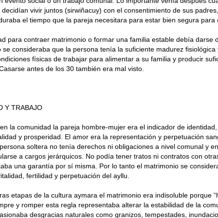
un evento social o un trabajo comunal. Lo importante venía después cu
ecidían vivir juntos (sirwiñacuy) con el consentimiento de sus padres
uraba el tiempo que la pareja necesitara para estar bien segura para 
d para contraer matrimonio o formar una familia estable debía darse 
se consideraba que la persona tenía la suficiente madurez fisiológica 
ndiciones físicas de trabajar para alimentar a su familia y producir sufi
asarse antes de los 30 también era mal visto.
 Y TRABAJO
y en la comunidad la pareja hombre-mujer era el indicador de identidad, 
vitalidad y prosperidad. El amor era la representación y perpetuación sa
 persona soltera no tenía derechos ni obligaciones a nivel comunal y en 
ularse a cargos jerárquicos. No podía tener tratos ni contratos con ot
aba una garantía por sí misma. Por lo tanto el matrimonio se conside
talidad, fertilidad y perpetuación del ayllu.
ras etapas de la cultura aymara el matrimonio era indisoluble porque 
mpre y romper esta regla representaba alterar la estabilidad de la co
casionaba desgracias naturales como granizos, tempestades, inundacio