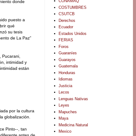
CONAMAQ
amiento donde
COSTUMBRES
CSUTCB
sido puesto a
Derechos
brir qué
Ecuador
nzó su tesis
Estados Unidos
mento de La Paz”
FERIAS
Foros
Guaraníes
, Pucarani,
Guarayos
n, intimidad y
Guatemala
intimidad están
Honduras
Idiomas
Justicia
Lecos
Lenguas Nativas
Leyes
ada por la cultura
Mapuches
la globalización.
Maya
Medicina Natural
ce Pinto--, tan
Mexico
 diferente antes de