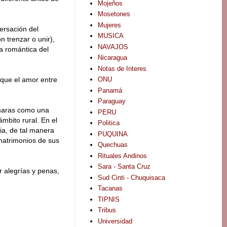
Mojeños
Mosetones
Mujeres
versación del
MUSICA
 trenzar o unir),
NAVAJOS
a romántica del
Nicaragua
Notas de Interes
ONU
 que el amor entre
Panamá
Paraguay
ymaras como una
PERU
ámbito rural. En el
Politica
lia, de tal manera
PUQUINA
matrimonios de sus
Quechuas
Rituales Andinos
Sara - Santa Cruz
 alegrías y penas,
Sud Cinti - Chuquisaca
Tacanas
TIPNIS
Tribus
Universidad