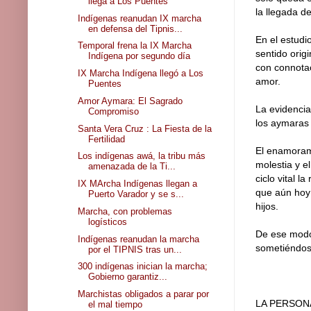
llega a Los Puentes
la llegada d
Indígenas reanudan IX marcha
en defensa del Tipnis...
En el estudi
Temporal frena la IX Marcha
sentido orig
Indígena por segundo día
con connotac
IX Marcha Indígena llegó a Los
amor.
Puentes
Amor Aymara: El Sagrado
La evidencia
Compromiso
los aymaras
Santa Vera Cruz : La Fiesta de la
Fertilidad
El enamorami
Los indígenas awá, la tribu más
molestia y el
amenazada de la Ti...
ciclo vital 
IX MArcha Indígenas llegan a
que aún hoy 
Puerto Varador y se s...
hijos.
Marcha, con problemas
logísticos
De ese modo,
Indígenas reanudan la marcha
sometiéndose
por el TIPNIS tras un...
300 indígenas inician la marcha;
Gobierno garantiz...
Marchistas obligados a parar por
LA PERSON
el mal tiempo