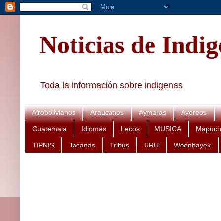
Noticias de Indi
Toda la información sobre indigenas
Afrobolivianos
Araucanos
Aymaras
Ayoreos
Guatemala
Idiomas
Lecos
MUSICA
Mapuch
TIPNIS
Tacanas
Tribus
URU
Weenhayek