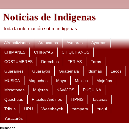
Noticias de Indigenas
Toda la información sobre indigenas
Afrobolivianos
Araucanos
Aymaras
Ayoreos
CHIMANES
CHIPAYAS
CHIQUITANOS
COSTUMBRES
Derechos
FERIAS
Foros
Guaraníes
Guarayos
Guatemala
Idiomas
Lecos
MUSICA
Mapuches
Maya
Mexico
Mojeños
Mosetones
Mujeres
NAVAJOS
PUQUINA
Quechuas
Rituales Andinos
TIPNIS
Tacanas
Tribus
URU
Weenhayek
Yampara
Yuqui
Yuracarés
Buscador