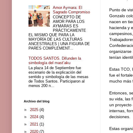
Amor Aymara: El
Punto de vis
Sagrado Compromiso
Gonzalo colq
CONCEPTO DE
AMOR PARA LOS
nacen en tie
AYMARAS ES
hacienda y e
PRÁCTICAMENTE
campesinos, 
EL MISMO QUE PARA LA
MAYORÍA DE LAS CULTURAS
Trabajadores
ANCESTRALES | UNA FIGURA DE
Confederació
PARES COMPLEMENT...
organizarse 
tenían ident
TODOS SANTOS. Difunden la
simbología del mast’aku
La plaza 14 de Septiembre fue
Estas TCO, l
escenario de la explicación del
fue el forta
sentido y simbología de las mesas
mucho más fu
de Todos Santos. Participaron al
menos 200 n...
Entonces, se
su vida, las
Archivo del blog
un proyecto 
►
2025
(4)
internas, fo
decisiones.
►
2024
(4)
►
2021
(1)
Estas organi
►
2020
(7)