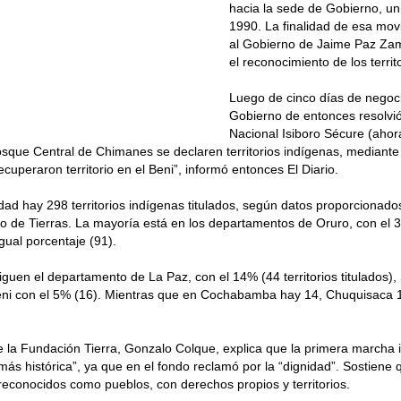
hacia la sede de Gobierno, u
1990. La finalidad de esa movi
al Gobierno de Jaime Paz Za
el reconocimiento de los territ
Luego de cinco días de negocia
Gobierno de entonces resolvi
Nacional Isiboro Sécure (ahor
Bosque Central de Chimanes se declaren territorios indígenas, mediant
ecuperaron territorio en el Beni”, informó entonces El Diario.
idad hay 298 territorios indígenas titulados, según datos proporcionados
io de Tierras. La mayoría está en los departamentos de Oruro, con el 3
igual porcentaje (91).
siguen el departamento de La Paz, con el 14% (44 territorios titulados),
ni con el 5% (16). Mientras que en Cochabamba hay 14, Chuquisaca 13
de la Fundación Tierra, Gonzalo Colque, explica que la primera marcha 
 más histórica”, ya que en el fondo reclamó por la “dignidad”. Sostiene q
reconocidos como pueblos, con derechos propios y territorios.