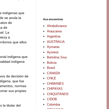
es indígenas que
nde se anula la
Aca encuentras
catos de
Afrobolivianos
ca de
Araucanos
nal. La
Argentina
pieza a
AUSTRALIA
itorios que ellos
Aymaras
Ayoreos
orial indígena que
Bartolina Sisa
onalidad indígena
Bolivia
Brasil
CANADA
ivos de decisión de
CHILE
ndígena, que fue
CHIMANES
glamentos, normas
CHIPAYAS
tomar sus propias
CHIQUITANOS
CIDOB
Colombia
la titular del