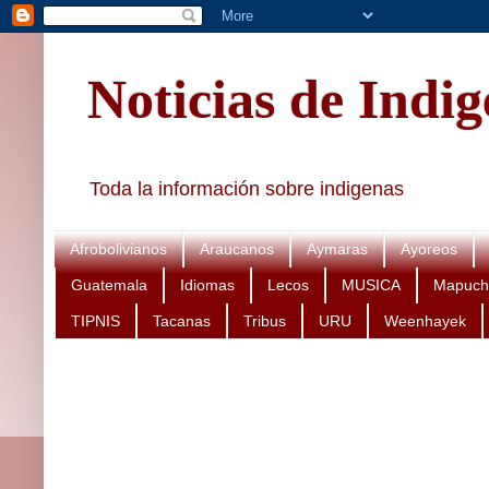
Noticias de Indi
Toda la información sobre indigenas
Afrobolivianos
Araucanos
Aymaras
Ayoreos
Guatemala
Idiomas
Lecos
MUSICA
Mapuch
TIPNIS
Tacanas
Tribus
URU
Weenhayek