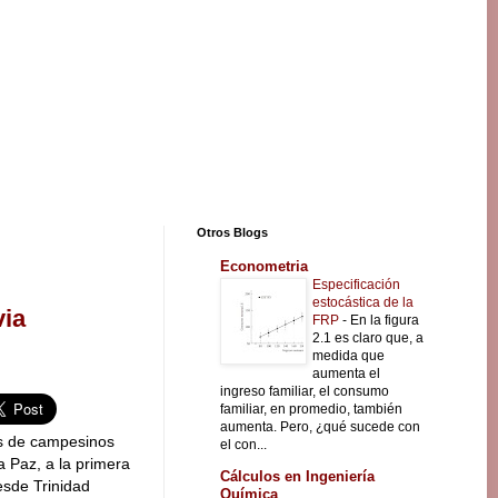
Otros Blogs
Econometria
Especificación
estocástica de la
via
FRP
-
En la figura
2.1 es claro que, a
medida que
aumenta el
ingreso familiar, el consumo
familiar, en promedio, también
aumenta. Pero, ¿qué sucede con
tus de campesinos
el con...
a Paz, a la primera
Cálculos en Ingeniería
esde Trinidad
Química