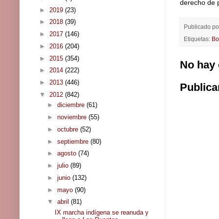
derecho de p
►
2019
(23)
►
2018
(39)
Publicado p
►
2017
(146)
Etiquetas:
Bo
►
2016
(204)
►
2015
(354)
No hay 
►
2014
(222)
►
2013
(446)
Publica
▼
2012
(842)
►
diciembre
(61)
►
noviembre
(55)
►
octubre
(52)
►
septiembre
(80)
►
agosto
(74)
►
julio
(89)
►
junio
(132)
►
mayo
(90)
▼
abril
(81)
IX marcha indígena se reanuda y