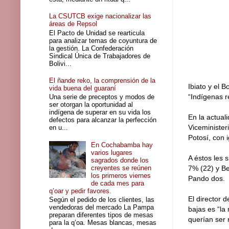
La CSUTCB exige nacionalizar las
áreas de Repsol
El Pacto de Unidad se rearticula
para analizar temas de coyuntura de
la gestión. La Confederación
Sindical Única de Trabajadores de
Bolivi...
El ñande reko, la comprensión de la
Ibiato y el 
vida buena del guaraní
“Indígenas r
Una serie de preceptos y modos de
ser otorgan la oportunidad al
indígena de superar en su vida los
En la actual
defectos para alcanzar la perfección
Viceminister
en u...
Potosí, con 
En Cochabamba hay
varios lugares
A éstos les 
sagrados donde los
creyentes se reúnen
7% (22) y Be
los primeros viernes
Pando dos.
de cada mes para
q’oar y pedir favores.
El director 
Según el pedido de los clientes, las
vendedoras del mercado La Pampa
bajas es “la
preparan diferentes tipos de mesas
querían ser 
para la q’oa. Mesas blancas, mesas