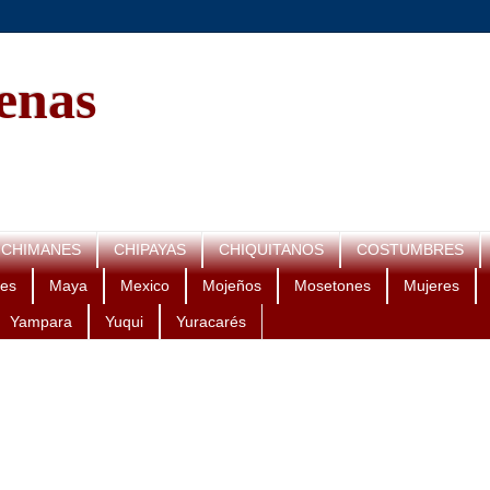
genas
CHIMANES
CHIPAYAS
CHIQUITANOS
COSTUMBRES
es
Maya
Mexico
Mojeños
Mosetones
Mujeres
Yampara
Yuqui
Yuracarés