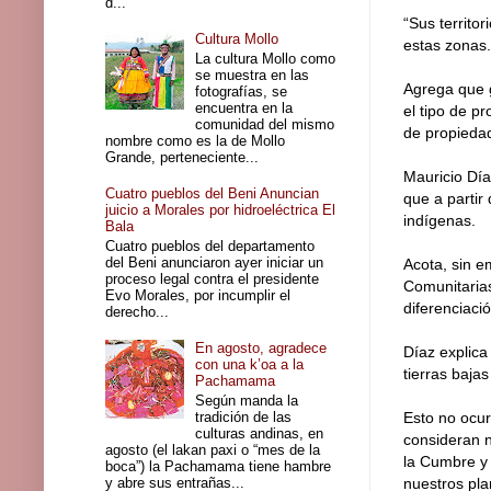
d...
“Sus territo
Cultura Mollo
estas zonas.
La cultura Mollo como
se muestra en las
Agrega que g
fotografías, se
encuentra en la
el tipo de p
comunidad del mismo
de propiedad
nombre como es la de Mollo
Grande, perteneciente...
Mauricio Día
Cuatro pueblos del Beni Anuncian
que a partir
juicio a Morales por hidroeléctrica El
indígenas.
Bala
Cuatro pueblos del departamento
del Beni anunciaron ayer iniciar un
Acota, sin e
proceso legal contra el presidente
Comunitarias
Evo Morales, por incumplir el
diferenciació
derecho...
En agosto, agradece
Díaz explica
con una k’oa a la
tierras bajas
Pachamama
Según manda la
tradición de las
Esto no ocur
culturas andinas, en
consideran n
agosto (el lakan paxi o “mes de la
la Cumbre y 
boca”) la Pachamama tiene hambre
y abre sus entrañas...
nuestros pla