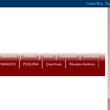
Derechos
FERIAS
Foros
Guaraníes
Guarayos
NAVAJOS
PUQUINA
Quechuas
Rituales Andinos