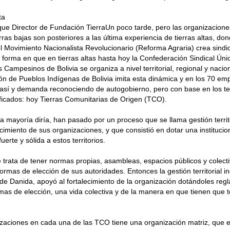
ta
ue Director de Fundación TierraUn poco tarde, pero las organizacion
rras bajas son posteriores a las última experiencia de tierras altas, do
l Movimiento Nacionalista Revolucionario (Reforma Agraria) crea sindi
forma en que en tierras altas hasta hoy la Confederación Sindical Úni
 Campesinos de Bolivia se organiza a nivel territorial, regional y nacio
n de Pueblos Indígenas de Bolivia imita esta dinámica y en los 70 em
así y demanda reconociendo de autogobierno, pero con base en los terr
ificados: hoy Tierras Comunitarias de Origen (TCO).
a mayoría diría, han pasado por un proceso que se llama gestión territ
lecimiento de sus organizaciones, y que consistió en dotar una instituci
erte y sólida a estos territorios.
 trata de tener normas propias, asambleas, espacios públicos y colect
 formas de elección de sus autoridades. Entonces la gestión territorial i
de Danida, apoyó al fortalecimiento de la organización dotándoles re
rmas de elección, una vida colectiva y de la manera en que tienen que 
zaciones en cada una de las TCO tiene una organización matriz, que es 