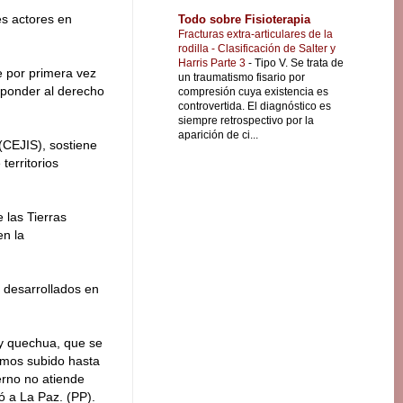
es actores en
Todo sobre Fisioterapia
Fracturas extra-articulares de la
rodilla - Clasificación de Salter y
Harris Parte 3
-
Tipo V. Se trata de
e por primera vez
un traumatismo fisario por
esponder al derecho
compresión cuya existencia es
controvertida. El diagnóstico es
siempre retrospectivo por la
aparición de ci...
 (CEJIS), sostiene
territorios
 las Tierras
en la
 desarrollados en
 y quechua, que se
Hemos subido hasta
ierno no atiende
ó a La Paz. (PP).