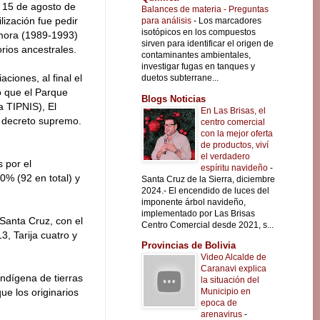
n 15 de agosto de
Balances de materia - Preguntas
lización fue pedir
para análisis
-
Los marcadores
isotópicos en los compuestos
mora (1989-1993)
sirven para identificar el origen de
orios ancestrales.
contaminantes ambientales,
investigar fugas en tanques y
ciones, al final el
duetos subterrane...
ó que el Parque
Blogs Noticias
a TIPNIS), El
En Las Brisas, el
e decreto supremo.
centro comercial
con la mejor oferta
de productos, viví
el verdadero
 por el
espíritu navideño
-
0% (92 en total) y
Santa Cruz de la Sierra, diciembre
2024.- El encendido de luces del
imponente árbol navideño,
implementado por Las Brisas
 Santa Cruz, con el
Centro Comercial desde 2021, s...
, Tarija cuatro y
Provincias de Bolivia
Video Alcalde de
Caranavi explica
indígena de tierras
la situación del
Municipio en
ue los originarios
epoca de
arenavirus
-