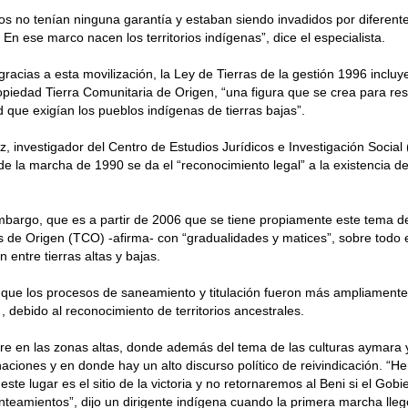
rios no tenían ninguna garantía y estaban siendo invadidos por diferent
 En ese marco nacen los territorios indígenas”, dice el especialista.
racias a esta movilización, la Ley de Tierras de la gestión 1996 incluy
ropiedad Tierra Comunitaria de Origen, “una figura que se crea para r
 que exigían los pueblos indígenas de tierras bajas”.
z, investigador del Centro de Estudios Jurídicos e Investigación Social
 de la marcha de 1990 se da el “reconocimiento legal” a la existencia de 
mbargo, que es a partir de 2006 que se tiene propiamente este tema de
 de Origen (TCO) -afirma- con “gradualidades y matices”, sobre todo 
n entre tierras altas y bajas.
 que los procesos de saneamiento y titulación fueron más ampliamente
 , debido al reconocimiento de territorios ancestrales.
re en las zonas altas, donde además del tema de las culturas aymara
aciones y en donde hay un alto discurso político de reivindicación. “
este lugar es el sitio de la victoria y no retornaremos al Beni si el Gob
nteamientos”, dijo un dirigente indígena cuando la primera marcha lleg