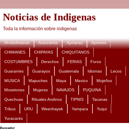
Noticias de Indigenas
Toda la información sobre indigenas
Afrobolivianos
Araucanos
Aymaras
Ayoreos
CHIMANES
CHIPAYAS
CHIQUITANOS
COSTUMBRES
Derechos
FERIAS
Foros
Guaraníes
Guarayos
Guatemala
Idiomas
Lecos
MUSICA
Mapuches
Maya
Mexico
Mojeños
Mosetones
Mujeres
NAVAJOS
PUQUINA
Quechuas
Rituales Andinos
TIPNIS
Tacanas
Tribus
URU
Weenhayek
Yampara
Yuqui
Yuracarés
Buscador