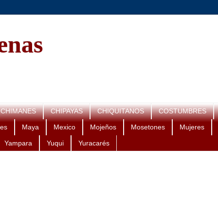
genas
CHIMANES
CHIPAYAS
CHIQUITANOS
COSTUMBRES
es
Maya
Mexico
Mojeños
Mosetones
Mujeres
Yampara
Yuqui
Yuracarés