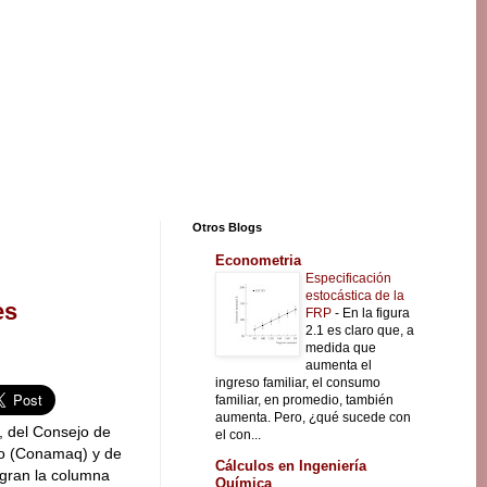
Otros Blogs
Econometria
Especificación
estocástica de la
es
FRP
-
En la figura
2.1 es claro que, a
medida que
aumenta el
ingreso familiar, el consumo
familiar, en promedio, también
aumenta. Pero, ¿qué sucede con
, del Consejo de
el con...
yo (Conamaq) y de
Cálculos en Ingeniería
egran la columna
Química