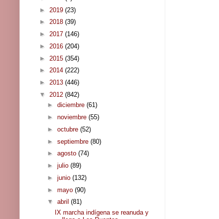
►
2019
(23)
►
2018
(39)
►
2017
(146)
►
2016
(204)
►
2015
(354)
►
2014
(222)
►
2013
(446)
▼
2012
(842)
►
diciembre
(61)
►
noviembre
(55)
►
octubre
(52)
►
septiembre
(80)
►
agosto
(74)
►
julio
(89)
►
junio
(132)
►
mayo
(90)
▼
abril
(81)
IX marcha indígena se reanuda y