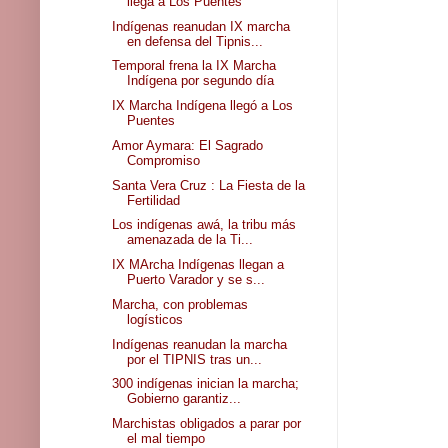
llega a Los Puentes
Indígenas reanudan IX marcha
en defensa del Tipnis...
Temporal frena la IX Marcha
Indígena por segundo día
IX Marcha Indígena llegó a Los
Puentes
Amor Aymara: El Sagrado
Compromiso
Santa Vera Cruz : La Fiesta de la
Fertilidad
Los indígenas awá, la tribu más
amenazada de la Ti...
IX MArcha Indígenas llegan a
Puerto Varador y se s...
Marcha, con problemas
logísticos
Indígenas reanudan la marcha
por el TIPNIS tras un...
300 indígenas inician la marcha;
Gobierno garantiz...
Marchistas obligados a parar por
el mal tiempo