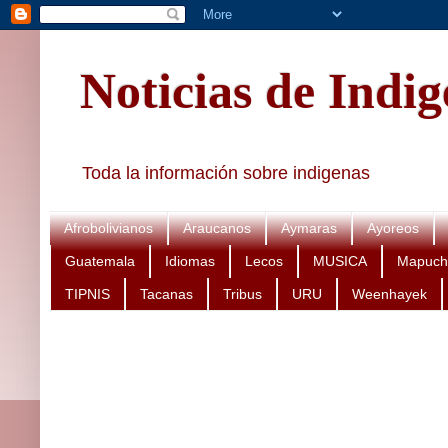
Noticias de Indi
Toda la información sobre indigenas
Afrobolivianos
Araucanos
Aymaras
Ayoreos
Guatemala
Idiomas
Lecos
MUSICA
Mapuch
TIPNIS
Tacanas
Tribus
URU
Weenhayek