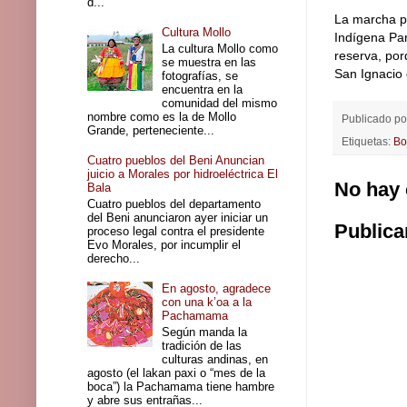
d...
La marcha pa
Cultura Mollo
Indígena Par
La cultura Mollo como
reserva, por
se muestra en las
San Ignacio
fotografías, se
encuentra en la
comunidad del mismo
nombre como es la de Mollo
Publicado p
Grande, perteneciente...
Etiquetas:
Bo
Cuatro pueblos del Beni Anuncian
juicio a Morales por hidroeléctrica El
No hay 
Bala
Cuatro pueblos del departamento
del Beni anunciaron ayer iniciar un
Publica
proceso legal contra el presidente
Evo Morales, por incumplir el
derecho...
En agosto, agradece
con una k’oa a la
Pachamama
Según manda la
tradición de las
culturas andinas, en
agosto (el lakan paxi o “mes de la
boca”) la Pachamama tiene hambre
y abre sus entrañas...