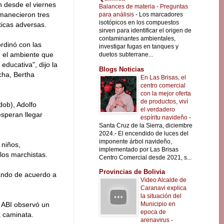
 desde el viernes
Balances de materia - Preguntas
manecieron tres
para análisis
-
Los marcadores
isotópicos en los compuestos
ticas adversas.
sirven para identificar el origen de
contaminantes ambientales,
rdinó con las
investigar fugas en tanques y
, el ambiente que
duetos subterrane...
educativa", dijo la
Blogs Noticias
cha, Bertha
En Las Brisas, el
centro comercial
con la mejor oferta
de productos, viví
dob), Adolfo
el verdadero
esperan llegar
espíritu navideño
-
Santa Cruz de la Sierra, diciembre
2024.- El encendido de luces del
imponente árbol navideño,
 niños,
implementado por Las Brisas
 los marchistas.
Centro Comercial desde 2021, s...
Provincias de Bolivia
zando de acuerdo a
Video Alcalde de
Caranavi explica
la situación del
Municipio en
a ABI observó un
epoca de
a caminata.
arenavirus
-