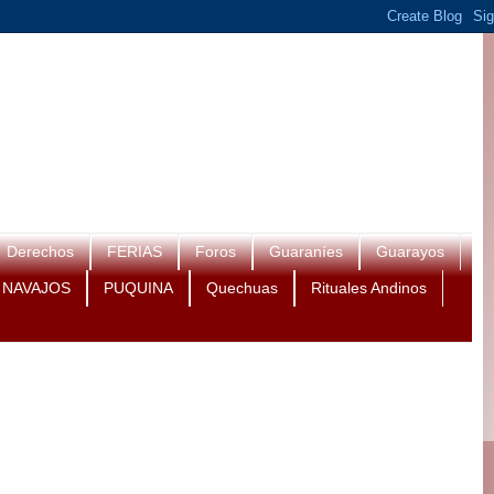
Derechos
FERIAS
Foros
Guaraníes
Guarayos
NAVAJOS
PUQUINA
Quechuas
Rituales Andinos