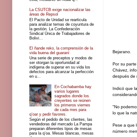
La CSUTCB exige nacionalizar las
áreas de Repsol
El Pacto de Unidad se rearticula
para analizar temas de coyuntura de
la gestión. La Confederación
Sindical Única de Trabajadores de
Bolivi...
El ñande reko, la comprensión de la
Bejarano.
vida buena del guaraní
Una serie de preceptos y modos de
ser otorgan la oportunidad al
Por su parte
indígena de superar en su vida los
Chávez, info
defectos para alcanzar la perfección
después de r
en u...
En Cochabamba hay
Indicó que l
varios lugares
considerando
sagrados donde los
creyentes se reúnen
los primeros viernes
"No podemos 
de cada mes para
lo que la na
q’oar y pedir favores.
Según el pedido de los clientes, las
vendedoras del mercado La Pampa
Pese a que l
preparan diferentes tipos de mesas
número menor
para la q’oa. Mesas blancas, mesas