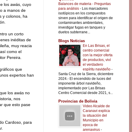
Balances de materia - Preguntas
de los awás, cuyo
para análisis
-
Los marcadores
ado a manos de
isotópicos en los compuestos
s y colonos, ha
sirven para identificar el origen de
ón.
contaminantes ambientales,
investigar fugas en tanques y
duetos subterrane...
tro un corto
enes inéditas de
Blogs Noticias
ileña, muy reacia
En Las Brisas, el
centro comercial
 así como el
con la mejor oferta
tor Pereira.
de productos, viví
el verdadero
gráficos que
espíritu navideño
-
Santa Cruz de la Sierra, diciembre
lgunos expertos han
2024.- El encendido de luces del
imponente árbol navideño,
implementado por Las Brisas
a que los awás no
Centro Comercial desde 2021, s...
storia, nos
Provincias de Bolivia
ar que esto pase
Video Alcalde de
Caranavi explica
la situación del
Municipio en
rdo Cardoso, para
epoca de
r.
arenavirus
-