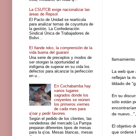
La CSUTCB exige nacionalizar las
áreas de Repsol
El Pacto de Unidad se rearticula
para analizar temas de coyuntura de
la gestión. La Confederación
Sindical Única de Trabajadores de
Bolivi...
El ñande reko, la comprensión de la
vida buena del guaraní
Una serie de preceptos y modos de
llamamiento 
ser otorgan la oportunidad al
indígena de superar en su vida los
defectos para alcanzar la perfección
La web que a
en u...
reflejan la 
tildado de "g
En Cochabamba hay
varios lugares
sagrados donde los
En su discur
creyentes se reúnen
sólo están p
los primeros viernes
encontraríam
de cada mes para
q’oar y pedir favores.
de nuevo..."
Según el pedido de los clientes, las
vendedoras del mercado La Pampa
El objetivo 
preparan diferentes tipos de mesas
que ordene l
para la q’oa. Mesas blancas, mesas