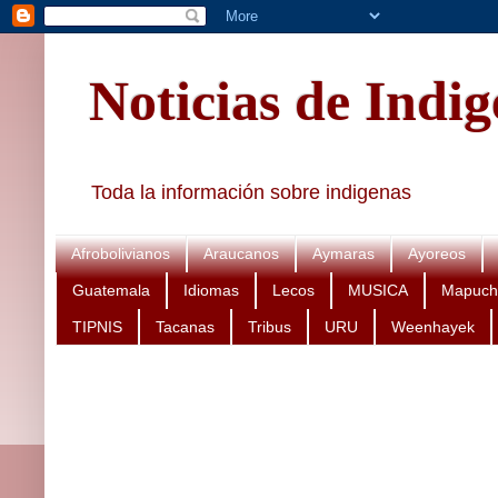
Noticias de Indi
Toda la información sobre indigenas
Afrobolivianos
Araucanos
Aymaras
Ayoreos
Guatemala
Idiomas
Lecos
MUSICA
Mapuch
TIPNIS
Tacanas
Tribus
URU
Weenhayek