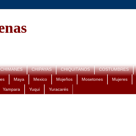
genas
CHIMANES
CHIPAYAS
CHIQUITANOS
COSTUMBRES
es
Maya
Mexico
Mojeños
Mosetones
Mujeres
Yampara
Yuqui
Yuracarés