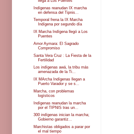
llega a Los Puentes
Indígenas reanudan IX marcha
en defensa del Tipnis...
Temporal frena la IX Marcha
Indígena por segundo día
IX Marcha Indígena llegó a Los
Puentes
Amor Aymara: El Sagrado
Compromiso
Santa Vera Cruz : La Fiesta de la
Fertilidad
Los indígenas awá, la tribu más
amenazada de la Ti...
IX MArcha Indígenas llegan a
Puerto Varador y se s...
Marcha, con problemas
logísticos
Indígenas reanudan la marcha
por el TIPNIS tras un...
300 indígenas inician la marcha;
Gobierno garantiz...
Marchistas obligados a parar por
el mal tiempo