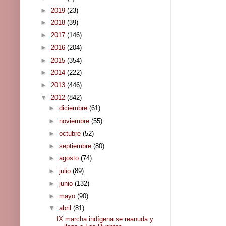
►
2019
(23)
►
2018
(39)
►
2017
(146)
►
2016
(204)
►
2015
(354)
►
2014
(222)
►
2013
(446)
▼
2012
(842)
►
diciembre
(61)
►
noviembre
(55)
►
octubre
(52)
►
septiembre
(80)
►
agosto
(74)
►
julio
(89)
►
junio
(132)
►
mayo
(90)
▼
abril
(81)
IX marcha indígena se reanuda y