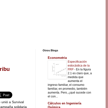
Otros Blogs
Econometria
Especificación
estocástica de la
ribu
FRP
-
En la figura
2.1 es claro que, a
medida que
aumenta el
ingreso familiar, el consumo
familiar, en promedio, también
aumenta. Pero, ¿qué sucede con
el con...
e unió a Survival
Cálculos en Ingeniería
 campaña solidaria
Química