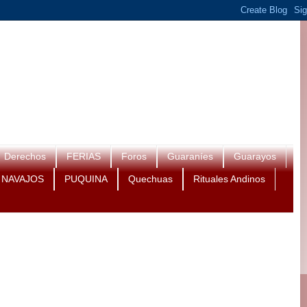
Derechos
FERIAS
Foros
Guaraníes
Guarayos
NAVAJOS
PUQUINA
Quechuas
Rituales Andinos