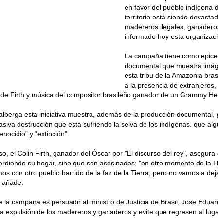
en favor del pueblo indígena 
territorio está siendo devast
madereros ilegales, ganadero
informado hoy esta organizaci
La campaña tiene como epicen
documental que muestra imág
esta tribu de la Amazonia bras
a la presencia de extranjeros,
de Firth y música del compositor brasileño ganador de un Grammy Hei
lberga esta iniciativa muestra, además de la producción documental, 
masiva destrucción que está sufriendo la selva de los indígenas, que a
enocidio" y "extinción".
so, el Colin Firth, ganador del Óscar por "El discurso del rey", asegur
erdiendo su hogar, sino que son asesinados; "en otro momento de la Hi
os con otro pueblo barrido de la faz de la Tierra, pero no vamos a dej
, añade.
de la campaña es persuadir al ministro de Justicia de Brasil, José Edua
a expulsión de los madereros y ganaderos y evite que regresen al luga