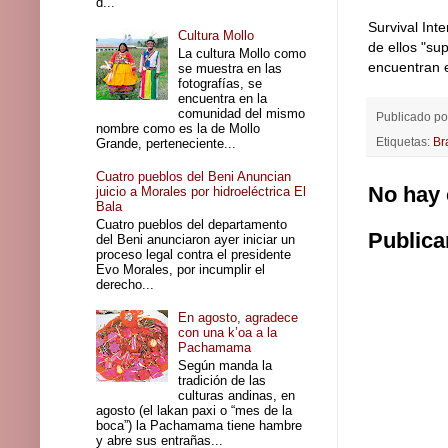
d...
Survival In
Cultura Mollo
de ellos "su
La cultura Mollo como
encuentran e
se muestra en las
fotografías, se
encuentra en la
comunidad del mismo
Publicado p
nombre como es la de Mollo
Etiquetas:
Br
Grande, perteneciente...
Cuatro pueblos del Beni Anuncian
No hay 
juicio a Morales por hidroeléctrica El
Bala
Cuatro pueblos del departamento
Publica
del Beni anunciaron ayer iniciar un
proceso legal contra el presidente
Evo Morales, por incumplir el
derecho...
En agosto, agradece
con una k’oa a la
Pachamama
Según manda la
tradición de las
culturas andinas, en
agosto (el lakan paxi o “mes de la
boca”) la Pachamama tiene hambre
y abre sus entrañas...