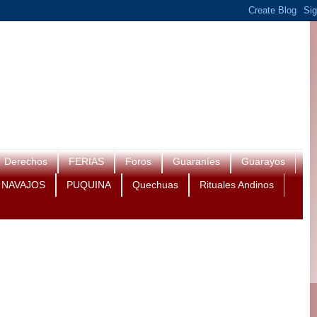
Derechos
FERIAS
Foros
Guaraníes
Guarayos
NAVAJOS
PUQUINA
Quechuas
Rituales Andinos