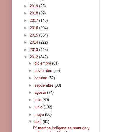
►
2019
(23)
►
2018
(39)
►
2017
(146)
►
2016
(204)
►
2015
(354)
►
2014
(222)
►
2013
(446)
▼
2012
(842)
►
diciembre
(61)
►
noviembre
(55)
►
octubre
(52)
►
septiembre
(80)
►
agosto
(74)
►
julio
(89)
►
junio
(132)
►
mayo
(90)
▼
abril
(81)
IX marcha indígena se reanuda y