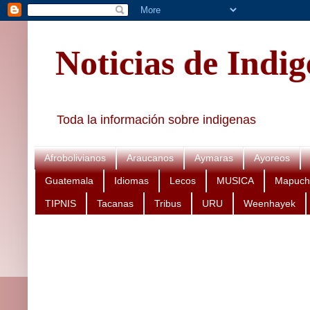
Noticias de Indi
Toda la información sobre indigenas
Afrobolivianos
Araucanos
Aymaras
Ayoreos
Guatemala
Idiomas
Lecos
MUSICA
Mapuch
TIPNIS
Tacanas
Tribus
URU
Weenhayek