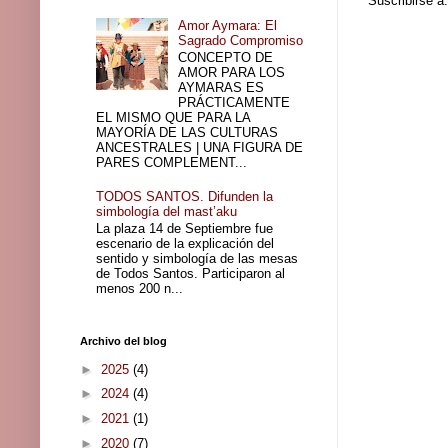
Suscribirse a
Amor Aymara: El
Sagrado Compromiso
CONCEPTO DE
AMOR PARA LOS
AYMARAS ES
PRÁCTICAMENTE
EL MISMO QUE PARA LA
MAYORÍA DE LAS CULTURAS
ANCESTRALES | UNA FIGURA DE
PARES COMPLEMENT...
TODOS SANTOS. Difunden la
simbología del mast’aku
La plaza 14 de Septiembre fue
escenario de la explicación del
sentido y simbología de las mesas
de Todos Santos. Participaron al
menos 200 n...
Archivo del blog
►
2025
(4)
►
2024
(4)
►
2021
(1)
►
2020
(7)