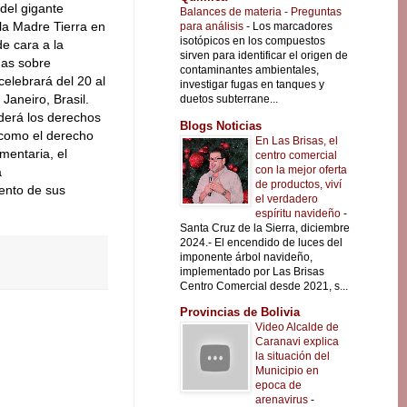
del gigante
Balances de materia - Preguntas
 la Madre Tierra en
para análisis
-
Los marcadores
isotópicos en los compuestos
e cara a la
sirven para identificar el origen de
das sobre
contaminantes ambientales,
celebrará del 20 al
investigar fugas en tanques y
Janeiro, Brasil.
duetos subterrane...
nderá los derechos
Blogs Noticias
 como el derecho
En Las Brisas, el
mentaria, el
centro comercial
con la mejor oferta
a
de productos, viví
iento de sus
el verdadero
espíritu navideño
-
Santa Cruz de la Sierra, diciembre
2024.- El encendido de luces del
imponente árbol navideño,
implementado por Las Brisas
Centro Comercial desde 2021, s...
Provincias de Bolivia
Video Alcalde de
Caranavi explica
la situación del
Municipio en
epoca de
arenavirus
-