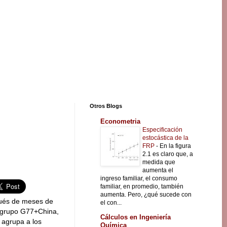
Otros Blogs
Econometria
Especificación
estocástica de la
FRP
-
En la figura
2.1 es claro que, a
medida que
aumenta el
ingreso familiar, el consumo
familiar, en promedio, también
aumenta. Pero, ¿qué sucede con
pués de meses de
el con...
l grupo G77+China,
Cálculos en Ingeniería
 agrupa a los
Química