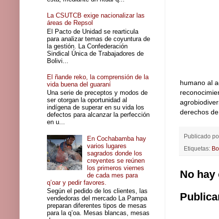
La CSUTCB exige nacionalizar las
áreas de Repsol
El Pacto de Unidad se rearticula
para analizar temas de coyuntura de
la gestión. La Confederación
Sindical Única de Trabajadores de
Bolivi...
El ñande reko, la comprensión de la
humano al ag
vida buena del guaraní
reconocimien
Una serie de preceptos y modos de
ser otorgan la oportunidad al
agrobiodiver
indígena de superar en su vida los
derechos de
defectos para alcanzar la perfección
en u...
Publicado p
En Cochabamba hay
varios lugares
Etiquetas:
Bo
sagrados donde los
creyentes se reúnen
los primeros viernes
No hay 
de cada mes para
q’oar y pedir favores.
Según el pedido de los clientes, las
Publica
vendedoras del mercado La Pampa
preparan diferentes tipos de mesas
para la q’oa. Mesas blancas, mesas