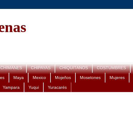
genas
CHIMANES
CHIPAYAS
CHIQUITANOS
COSTUMBRES
es
Maya
Mexico
Mojeños
Mosetones
Mujeres
Yampara
Yuqui
Yuracarés