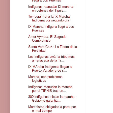
llega a Los Puentes
Indígenas reanudan IX marcha
en defensa del Tipnis...
Temporal frena la IX Marcha
Indígena por segundo día
IX Marcha Indígena llegó a Los
Puentes
Amor Aymara: El Sagrado
Compromiso
Santa Vera Cruz : La Fiesta de la
Fertilidad
Los indígenas awá, la tribu más
amenazada de la Ti...
IX MArcha Indígenas llegan a
Puerto Varador y se s...
Marcha, con problemas
logísticos
Indígenas reanudan la marcha
por el TIPNIS tras un...
300 indígenas inician la marcha;
Gobierno garantiz...
Marchistas obligados a parar por
el mal tiempo