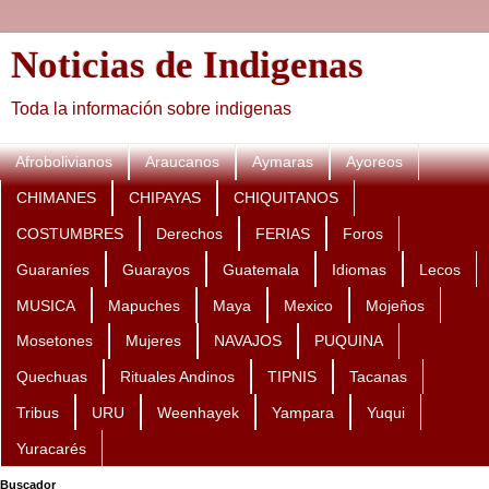
Noticias de Indigenas
Toda la información sobre indigenas
Afrobolivianos
Araucanos
Aymaras
Ayoreos
CHIMANES
CHIPAYAS
CHIQUITANOS
COSTUMBRES
Derechos
FERIAS
Foros
Guaraníes
Guarayos
Guatemala
Idiomas
Lecos
MUSICA
Mapuches
Maya
Mexico
Mojeños
Mosetones
Mujeres
NAVAJOS
PUQUINA
Quechuas
Rituales Andinos
TIPNIS
Tacanas
Tribus
URU
Weenhayek
Yampara
Yuqui
Yuracarés
Buscador