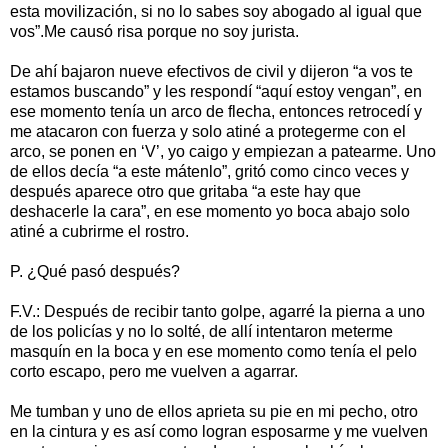
esta movilización, si no lo sabes soy abogado al igual que
vos”.Me causó risa porque no soy jurista.
De ahí bajaron nueve efectivos de civil y dijeron “a vos te
estamos buscando” y les respondí “aquí estoy vengan”, en
ese momento tenía un arco de flecha, entonces retrocedí y
me atacaron con fuerza y solo atiné a protegerme con el
arco, se ponen en ‘V’, yo caigo y empiezan a patearme. Uno
de ellos decía “a este mátenlo”, gritó como cinco veces y
después aparece otro que gritaba “a este hay que
deshacerle la cara”, en ese momento yo boca abajo solo
atiné a cubrirme el rostro.
P. ¿Qué pasó después?
F.V.: Después de recibir tanto golpe, agarré la pierna a uno
de los policías y no lo solté, de allí intentaron meterme
masquín en la boca y en ese momento como tenía el pelo
corto escapo, pero me vuelven a agarrar.
Me tumban y uno de ellos aprieta su pie en mi pecho, otro
en la cintura y es así como logran esposarme y me vuelven