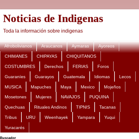
Noticias de Indigenas
Toda la información sobre indigenas
Afrobolivianos
Araucanos
Aymaras
Ayoreos
CHIMANES
CHIPAYAS
CHIQUITANOS
COSTUMBRES
Derechos
FERIAS
Foros
Guaraníes
Guarayos
Guatemala
Idiomas
Lecos
MUSICA
Mapuches
Maya
Mexico
Mojeños
Mosetones
Mujeres
NAVAJOS
PUQUINA
Quechuas
Rituales Andinos
TIPNIS
Tacanas
Tribus
URU
Weenhayek
Yampara
Yuqui
Yuracarés
Buscador