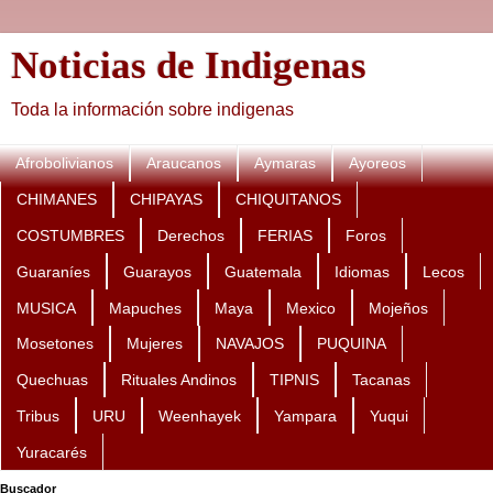
Noticias de Indigenas
Toda la información sobre indigenas
Afrobolivianos
Araucanos
Aymaras
Ayoreos
CHIMANES
CHIPAYAS
CHIQUITANOS
COSTUMBRES
Derechos
FERIAS
Foros
Guaraníes
Guarayos
Guatemala
Idiomas
Lecos
MUSICA
Mapuches
Maya
Mexico
Mojeños
Mosetones
Mujeres
NAVAJOS
PUQUINA
Quechuas
Rituales Andinos
TIPNIS
Tacanas
Tribus
URU
Weenhayek
Yampara
Yuqui
Yuracarés
Buscador