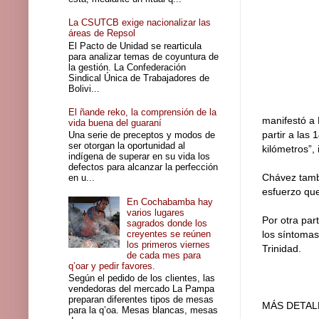
La CSUTCB exige nacionalizar las
áreas de Repsol
El Pacto de Unidad se rearticula
para analizar temas de coyuntura de
la gestión. La Confederación
Sindical Única de Trabajadores de
Bolivi...
El ñande reko, la comprensión de la
manifestó a 
vida buena del guaraní
partir a las
Una serie de preceptos y modos de
ser otorgan la oportunidad al
kilómetros”, 
indígena de superar en su vida los
defectos para alcanzar la perfección
Chávez tambi
en u...
esfuerzo que
En Cochabamba hay
varios lugares
Por otra par
sagrados donde los
creyentes se reúnen
los síntomas
los primeros viernes
Trinidad.
de cada mes para
q’oar y pedir favores.
Según el pedido de los clientes, las
vendedoras del mercado La Pampa
preparan diferentes tipos de mesas
MÁS DETAL
para la q’oa. Mesas blancas, mesas