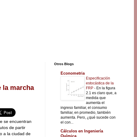
Otros Blogs
Econometria
Especificación
estocástica de la
e la marcha
FRP
-
En la figura
2.1 es claro que, a
medida que
aumenta el
ingreso familiar, el consumo
familiar, en promedio, también
aumenta. Pero, ¿qué sucede con
ue se encuentran
el con...
tos de partir
Cálculos en Ingeniería
o a la ciudad de
Química