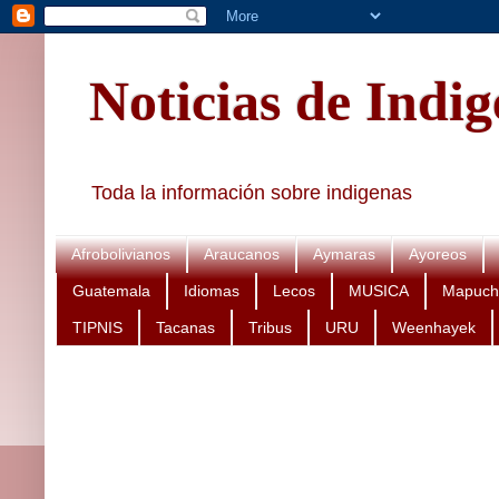
Noticias de Indi
Toda la información sobre indigenas
Afrobolivianos
Araucanos
Aymaras
Ayoreos
Guatemala
Idiomas
Lecos
MUSICA
Mapuch
TIPNIS
Tacanas
Tribus
URU
Weenhayek