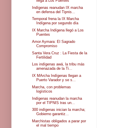
llega a Los Puentes
Indígenas reanudan IX marcha
en defensa del Tipnis...
Temporal frena la IX Marcha
Indígena por segundo día
IX Marcha Indígena llegó a Los
Puentes
Amor Aymara: El Sagrado
Compromiso
Santa Vera Cruz : La Fiesta de la
Fertilidad
Los indígenas awá, la tribu más
amenazada de la Ti...
IX MArcha Indígenas llegan a
Puerto Varador y se s...
Marcha, con problemas
logísticos
Indígenas reanudan la marcha
por el TIPNIS tras un...
300 indígenas inician la marcha;
Gobierno garantiz...
Marchistas obligados a parar por
el mal tiempo