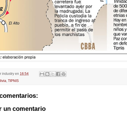
or
industry
en
16:54
livia
,
TIPNIS
comentarios:
r un comentario