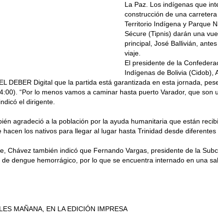
La Paz. Los indígenas que inte
construcción de una carretera
Territorio Indígena y Parque N
Sécure (Tipnis) darán una vuel
principal, José Ballivián, ant
viaje.
El presidente de la Confedera
Indígenas de Bolivia (Cidob),
EL DEBER Digital que la partida está garantizada en esta jornada, pese
 14:00). “Por lo menos vamos a caminar hasta puerto Varador, que son 
indicó el dirigente.
én agradeció a la población por la ayuda humanitaria que están recib
 hacen los nativos para llegar al lugar hasta Trinidad desde diferente
te, Chávez también indicó que Fernando Vargas, presidente de la Subce
 de dengue hemorrágico, por lo que se encuentra internado en una sal
LES MAÑANA, EN LA EDICIÓN IMPRESA