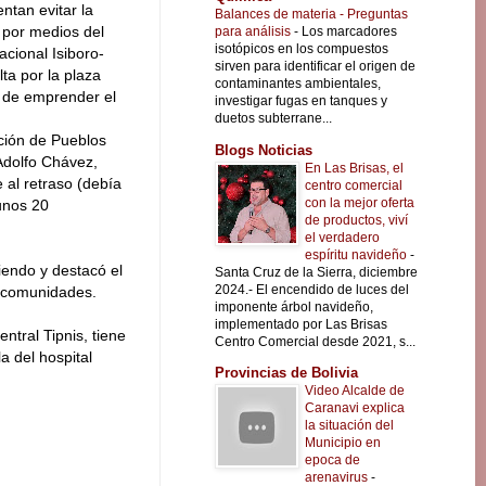
ntan evitar la
Balances de materia - Preguntas
 por medios del
para análisis
-
Los marcadores
isotópicos en los compuestos
acional Isiboro-
sirven para identificar el origen de
ta por la plaza
contaminantes ambientales,
es de emprender el
investigar fugas en tanques y
duetos subterrane...
ción de Pueblos
Blogs Noticias
 Adolfo Chávez,
En Las Brisas, el
 al retraso (debía
centro comercial
con la mejor oferta
unos 20
de productos, viví
el verdadero
espíritu navideño
-
iendo y destacó el
Santa Cruz de la Sierra, diciembre
2024.- El encendido de luces del
s comunidades.
imponente árbol navideño,
implementado por Las Brisas
ntral Tipnis, tiene
Centro Comercial desde 2021, s...
a del hospital
Provincias de Bolivia
Video Alcalde de
Caranavi explica
la situación del
Municipio en
epoca de
arenavirus
-