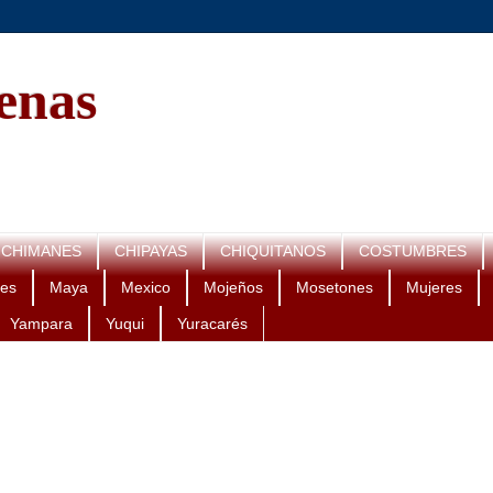
genas
CHIMANES
CHIPAYAS
CHIQUITANOS
COSTUMBRES
es
Maya
Mexico
Mojeños
Mosetones
Mujeres
Yampara
Yuqui
Yuracarés