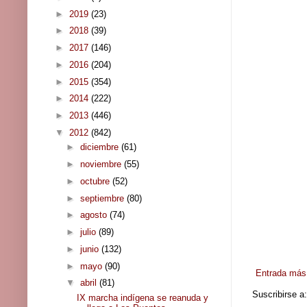
►
2019
(23)
►
2018
(39)
►
2017
(146)
►
2016
(204)
►
2015
(354)
►
2014
(222)
►
2013
(446)
▼
2012
(842)
►
diciembre
(61)
►
noviembre
(55)
►
octubre
(52)
►
septiembre
(80)
►
agosto
(74)
►
julio
(89)
►
junio
(132)
►
mayo
(90)
Entrada más 
▼
abril
(81)
Suscribirse a
IX marcha indígena se reanuda y