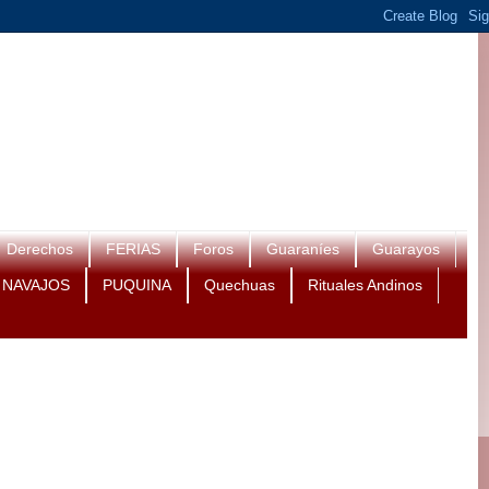
Derechos
FERIAS
Foros
Guaraníes
Guarayos
NAVAJOS
PUQUINA
Quechuas
Rituales Andinos