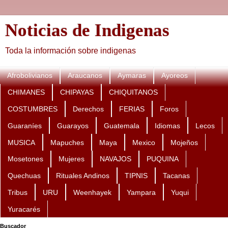
Noticias de Indigenas
Toda la información sobre indigenas
Afrobolivianos
Araucanos
Aymaras
Ayoreos
CHIMANES
CHIPAYAS
CHIQUITANOS
COSTUMBRES
Derechos
FERIAS
Foros
Guaraníes
Guarayos
Guatemala
Idiomas
Lecos
MUSICA
Mapuches
Maya
Mexico
Mojeños
Mosetones
Mujeres
NAVAJOS
PUQUINA
Quechuas
Rituales Andinos
TIPNIS
Tacanas
Tribus
URU
Weenhayek
Yampara
Yuqui
Yuracarés
Buscador