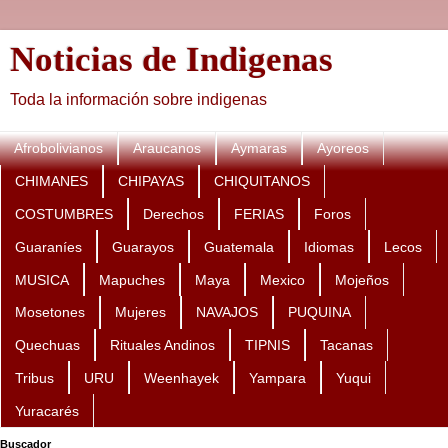
Noticias de Indigenas
Toda la información sobre indigenas
Afrobolivianos
Araucanos
Aymaras
Ayoreos
CHIMANES
CHIPAYAS
CHIQUITANOS
COSTUMBRES
Derechos
FERIAS
Foros
Guaraníes
Guarayos
Guatemala
Idiomas
Lecos
MUSICA
Mapuches
Maya
Mexico
Mojeños
Mosetones
Mujeres
NAVAJOS
PUQUINA
Quechuas
Rituales Andinos
TIPNIS
Tacanas
Tribus
URU
Weenhayek
Yampara
Yuqui
Yuracarés
Buscador