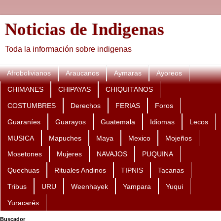
Noticias de Indigenas
Toda la información sobre indigenas
Afrobolivianos
Araucanos
Aymaras
Ayoreos
CHIMANES
CHIPAYAS
CHIQUITANOS
COSTUMBRES
Derechos
FERIAS
Foros
Guaraníes
Guarayos
Guatemala
Idiomas
Lecos
MUSICA
Mapuches
Maya
Mexico
Mojeños
Mosetones
Mujeres
NAVAJOS
PUQUINA
Quechuas
Rituales Andinos
TIPNIS
Tacanas
Tribus
URU
Weenhayek
Yampara
Yuqui
Yuracarés
Buscador