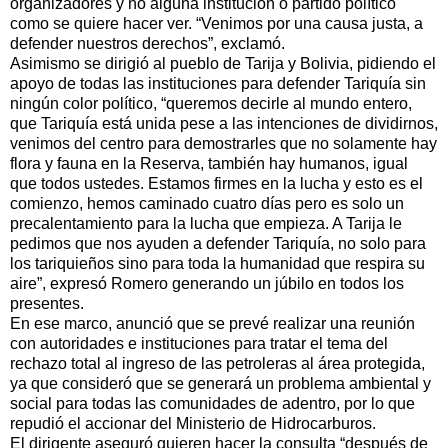
organizadores y no alguna institución o partido político
como se quiere hacer ver. “Venimos por una causa justa, a
defender nuestros derechos”, exclamó.
Asimismo se dirigió al pueblo de Tarija y Bolivia, pidiendo el
apoyo de todas las instituciones para defender Tariquía sin
ningún color político, “queremos decirle al mundo entero,
que Tariquía está unida pese a las intenciones de dividirnos,
venimos del centro para demostrarles que no solamente hay
flora y fauna en la Reserva, también hay humanos, igual
que todos ustedes. Estamos firmes en la lucha y esto es el
comienzo, hemos caminado cuatro días pero es solo un
precalentamiento para la lucha que empieza. A Tarija le
pedimos que nos ayuden a defender Tariquía, no solo para
los tariquieños sino para toda la humanidad que respira su
aire”, expresó Romero generando un júbilo en todos los
presentes.
En ese marco, anunció que se prevé realizar una reunión
con autoridades e instituciones para tratar el tema del
rechazo total al ingreso de las petroleras al área protegida,
ya que consideró que se generará un problema ambiental y
social para todas las comunidades de adentro, por lo que
repudió el accionar del Ministerio de Hidrocarburos.
El dirigente aseguró quieren hacer la consulta “después de