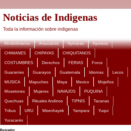
Noticias de Indigenas
Toda la información sobre indigenas
Afrobolivianos
Araucanos
Aymaras
Ayoreos
CHIMANES
CHIPAYAS
CHIQUITANOS
COSTUMBRES
Derechos
FERIAS
Foros
Guaraníes
Guarayos
Guatemala
Idiomas
Lecos
MUSICA
Mapuches
Maya
Mexico
Mojeños
Mosetones
Mujeres
NAVAJOS
PUQUINA
Quechuas
Rituales Andinos
TIPNIS
Tacanas
Tribus
URU
Weenhayek
Yampara
Yuqui
Yuracarés
Buscador